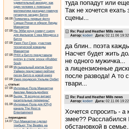
туда попадут или еще
удивительный аккорд»: как
один человек с помощью
Так не хочется ехать 
математики разгадал главную
гитарную загадку Битлз
сцены...
08.08
Появились первые фото
Сирши Ронан в образе Линды
Маккартни
07.08
На Эбби-роуд снимут сцену
Re: Paul and Heather Mills news
для фильмов Сэма Мендеса о
Автор:
koderr
Дата:
02.11.06 19:
Битлз
07.08
Умер Пол Свон, участник
да блин.. поэта кажд
технической команды
Маккартни
Насчет будет жить до
07.08
PHIX и Битлз представили
не одного мужичка...
куртку в стиле эпохи «Rubber
Soul»
а лицензионные диски
07.08
Музыкальный критик Билл
Уаймен представил рейтинг
после развода! А то 
песен Битлз в новой книге
07.08
Умер продюсер Уильям Орбит
твари...
... статьи:
07.08
Интервью Пола Маккартни
Амелии Димольденберг
04.08
Бьорк: “В воздухе витают
Re: Paul and Heather Mills news
разительные перемены”
Автор:
koderr
Дата:
02.11.06 19:
01.08
Интервью Пола для ЮТуб
канала The Rest is
Хочется спросить - а
Entertainment
змее?? Расслабился 
... периодика:
14.07
Пол Маккартни сделал
обстановкой в семье.
трибьют The Beatles на