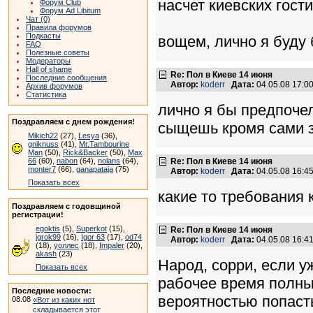
насчет киевских гост
Форум Club
Форум Ad Libitum
Чат (0)
Правила форумов
Подкасты
вощем, лично я буду 
FAQ
Полезные советы
Модераторы
Hall of shame
Re: Пол в Киеве 14 июня
Последние сообщения
Автор:
koderr
Дата:
04.05.08 17:
Архив форумов
Статистика
лично я бы предпочел
Поздравляем с днем рождения!
сыщешь кромя сами зн
Mikich22
(27),
Lesya
(36),
gniknuss
(41),
Mr.Tambourine
Man
(50),
Rick&Backer
(50),
Max
Re: Пол в Киеве 14 июня
66
(60),
nabon
(64),
nolans
(64),
monter7
(66),
ganapataja
(75)
Автор:
koderr
Дата:
04.05.08 16:
Показать всех
какие то требования
Поздравляем с годовщиной
регистрации!
egoktis
(5),
Superkot
(15),
Re: Пол в Киеве 14 июня
igrok99
(16),
Igor 63
(17),
od74
Автор:
koderr
Дата:
04.05.08 16:
(18),
уоллес
(18),
Impaler
(20),
akash
(23)
Народ, сорри, если у
Показать всех
рабочее время полны
Последние новости:
вероятностью попаст
08.08
«Вот из каких нот
складывается этот