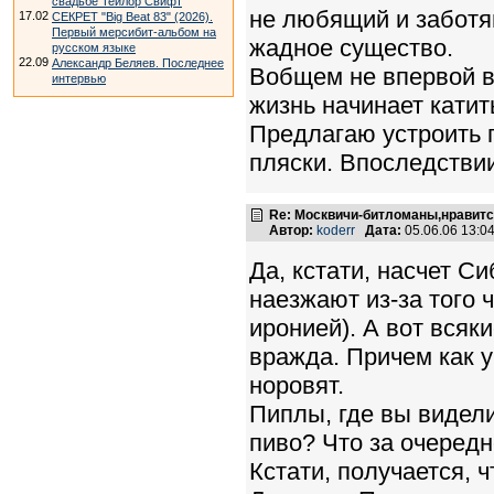
свадьбе Тейлор Свифт
не любящий и заботящ
17.02
СЕКРЕТ "Big Beat 83" (2026).
Первый мерсибит-альбом на
жадное существо.
русском языке
22.09
Александр Беляев. Последнее
Вобщем не впервой в
интервью
жизнь начинает катить
Предлагаю устроить г
пляски. Впоследстви
Re: Москвичи-битломаны,нравитс
Автор:
koderr
Дата:
05.06.06 13:
Да, кстати, насчет С
наезжают из-за того 
иронией). А вот всяки
вражда. Причем как у
норовят.
Пиплы, где вы видел
пиво? Что за очередн
Кстати, получается, 