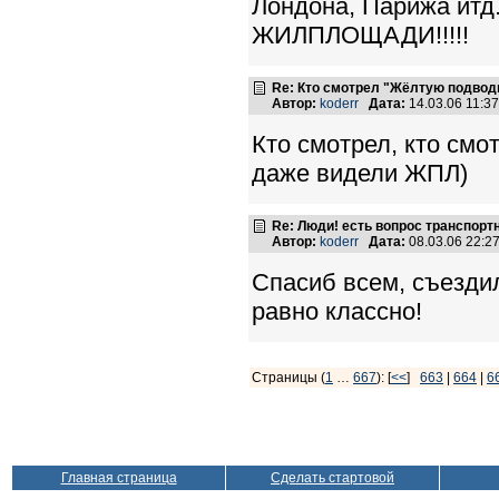
Лондона, Парижа ит
ЖИЛПЛОЩАДИ!!!!!
Re: Кто смотрел "Жёлтую подвод
Автор:
koderr
Дата:
14.03.06 11:
Кто смотрел, кто смо
даже видели ЖПЛ)
Re: Люди! есть вопрос транспорт
Автор:
koderr
Дата:
08.03.06 22:
Спасиб всем, съездил
равно классно!
Страницы (
1
…
667
): [
<<
]
663
|
664
|
6
Главная страница
Сделать стартовой