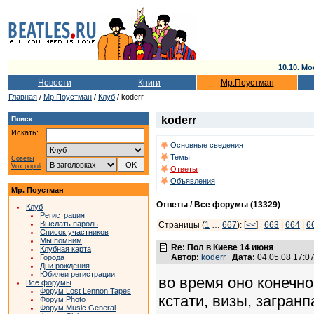
10.10. Мо
Новости
Книги
Мр.Поустман
Главная
/
Мр.Поустман
/
Клуб
/ koderr
koderr
Поиск
Искать:
Основные сведения
Темы
Советы
Vox populi
Ответы
Объявления
Мр. Поустман
Ответы / Все форумы (13329)
Клуб
Регистрация
Выслать пароль
Страницы (
1
…
667
): [
<<
]
663
|
664
|
6
Список участников
Мы помним
Re: Пол в Киеве 14 июня
Клубная карта
Автор:
koderr
Дата:
04.05.08 17:
Города
Дни рождения
Юбилеи регистрации
во время оно конечно
Все форумы
Форум Lost Lennon Tapes
кстати, визы, загранп
Форум Photo
Форум Music General