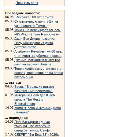
Показать всех
Последние новости:
06.08
`Revolver`: 60 лет спустя
05.08
Скульптурную группу Битлз
установили в Томске
05.08
Йоко Оно переиздаст альбом
«It’s Alright (I See Rainbows)»
05.08
Джон Бон Джови позвонил
Полу Маккартни из дома
детства битла
05.08
Альбому «Revolver» — 60 лет:
что пишет зарубежная пресса
05.08
Джеймс Маккартни выпустил
клип на песню «Dreams»
03.08
Терри Крейн выпустил книгу о
песнях, появившихся на волне
битломании
... статьи:
04.08
Бьорк: “В воздухе витают
разительные перемены”
01.08
Интервью Пола для ЮТуб
канала The Rest is
Entertainment
14.07
Книга "Слова и музыка Джона
Леннона"
... периодика:
14.07
Пол Маккартни сделал
трибьют The Beatles на
свадьбе Тейлор Свифт
17.02
СЕКРЕТ "Big Beat 83" (2026).