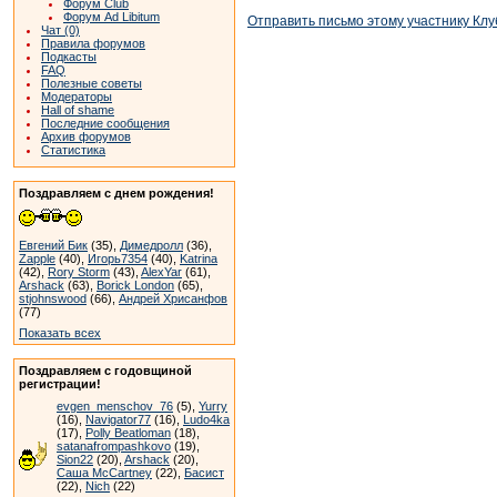
Форум Club
Форум Ad Libitum
Отправить письмо этому участнику Клу
Чат (0)
Правила форумов
Подкасты
FAQ
Полезные советы
Модераторы
Hall of shame
Последние сообщения
Архив форумов
Статистика
Поздравляем с днем рождения!
Евгений Бик
(35),
Димедролл
(36),
Zapple
(40),
Игорь7354
(40),
Katrina
(42),
Rory Storm
(43),
AlexYar
(61),
Arshack
(63),
Borick London
(65),
stjohnswood
(66),
Андрей Хрисанфов
(77)
Показать всех
Поздравляем с годовщиной
регистрации!
evgen_menschov_76
(5),
Yurry
(16),
Navigator77
(16),
Ludo4ka
(17),
Polly Beatloman
(18),
satanafrompashkovo
(19),
Sion22
(20),
Arshack
(20),
Саша McCartney
(22),
Басист
(22),
Nich
(22)