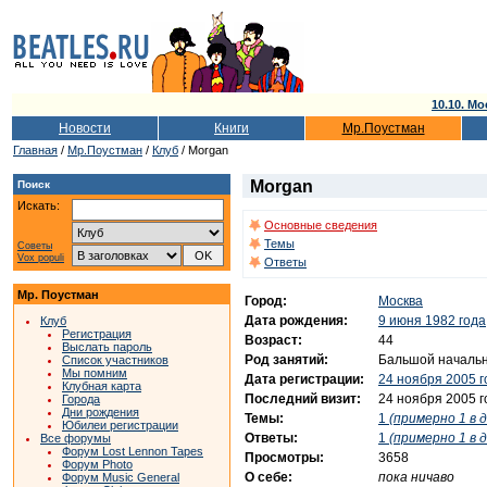
10.10. Мо
Новости
Книги
Мр.Поустман
Главная
/
Мр.Поустман
/
Клуб
/ Morgan
Morgan
Поиск
Искать:
Основные сведения
Темы
Советы
Vox populi
Ответы
Мр. Поустман
Город:
Москва
Дата рождения:
9 июня 1982 года
Клуб
Регистрация
Возраст:
44
Выслать пароль
Род занятий:
Бальшой началь
Список участников
Мы помним
Дата регистрации:
24 ноября 2005 г
Клубная карта
Последний визит:
24 ноября 2005 г
Города
Дни рождения
Темы:
1
(примерно 1 в д
Юбилеи регистрации
Ответы:
1
(примерно 1 в д
Все форумы
Форум Lost Lennon Tapes
Просмотры:
3658
Форум Photo
О себе:
пока ничаво
Форум Music General