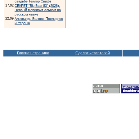
свадьбе Тейлор Свифт
17.02
СЕКРЕТ "Big Beat 83" (2026).
Первый мерсибит-альбом на
русском языке
22.09
Александр Беляев. Последнее
интервью
Главная страница
Сделать стартовой