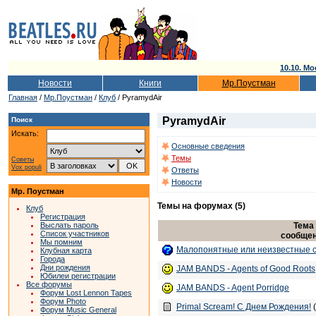
10.10. Мо
Новости
Книги
Мр.Поустман
Главная
/
Мр.Поустман
/
Клуб
/ PyramydAir
PyramydAir
Поиск
Искать:
Основные сведения
Темы
Советы
Vox populi
Ответы
Новости
Мр. Поустман
Темы на форумах (5)
Клуб
Регистрация
Тема
Выслать пароль
Список участников
сообще
Мы помним
Малопонятные или неизвестные ст
Клубная карта
Города
Дни рождения
JAM BANDS - Agents of Good Roots
Юбилеи регистрации
Все форумы
JAM BANDS - Agent Porridge
Форум Lost Lennon Tapes
Форум Photo
Primal Scream! С Днем Рождения!
(
Форум Music General