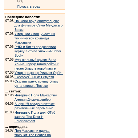
(24)
Показать всех
Последние новости:
07.08
На Эбби-роуд снимут сцену
для фильмов Сэма Мендеса о
Битлз
07.08
Умер Пол Свон, участник
технической команды
Маккартни
07.08
PHIX и Битлз представили
куртку в стиле эпохи «Rubber
Soul»
07.08
Музыкальный критик Билл
Уаймен представил рейтинг
песен Битлз в новой книге
07.08
Умер продюсер Уильям Орбит
06.08
`Revolver`: 60 лет спустя
05.08
Скульптурную группу Битлз
установили в Томске
... статьи:
07.08
Интервью Пола Маккартни
Амелии Димольденберг
04.08
Бьорк: “В воздухе витают
разительные перемены”
01.08
Интервью Пола для ЮТуб
канала The Rest is
Entertainment
... периодика:
14.07
Пол Маккартни сделал
трибьют The Beatles на