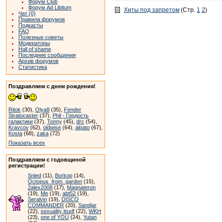
Форум Club
Форум Ad Libitum
Хиты под запретом
(Стр.
1
2
)
Чат (0)
Правила форумов
Подкасты
FAQ
Полезные советы
Модераторы
Hall of shame
Последние сообщения
Архив форумов
Статистика
Поздравляем с днем рождения!
Ritok
(30),
Olya8
(35),
Fender
Stratocaster
(37),
Phil - Гордость
галактики
(37),
Tonny
(45),
drc
(54),
Kravcov
(62),
oldwise
(64),
alpato
(67),
Kosta
(68),
zaka
(72)
Показать всех
Поздравляем с годовщиной
регистрации!
Snied
(11),
Borkop
(14),
Octopus_from_garden
(15),
2alex2008
(17),
Magnateron
(19),
Me
(19),
abt52
(19),
Seralvin
(19),
DISCO
COMMANDER
(20),
Sandjar
(22),
sexuality itself
(22),
WKH
(23),
one of YOU
(24),
Yutan