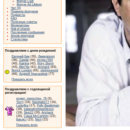
Форум Club
Форум Ad Libitum
Чат (0)
Правила форумов
Подкасты
FAQ
Полезные советы
Модераторы
Hall of shame
Последние сообщения
Архив форумов
Статистика
Поздравляем с днем рождения!
Евгений Бик
(35),
Димедролл
(36),
Zapple
(40),
Игорь7354
(40),
Katrina
(42),
Rory Storm
(43),
AlexYar
(61),
Arshack
(63),
Borick London
(65),
stjohnswood
(66),
Андрей Хрисанфов
(77)
Показать всех
Поздравляем с годовщиной
регистрации!
evgen_menschov_76
(5),
Yurry
(16),
Navigator77
(16),
Ludo4ka
(17),
Polly Beatloman
(18),
satanafrompashkovo
(19),
Sion22
(20),
Arshack
(20),
Саша McCartney
(22),
Басист
(22),
Nich
(22)
Показать всех