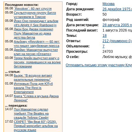
Город:
Москва
Последние новости:
06.08
`Revolver`: 60 лет спустя
Дата рождения:
26 декабря 1975 
05.08
Скульптурную группу Битлз
Возраст:
50
установили в Томске
Род занятий:
фотограф
05.08
Йоко Оно переиздаст альбом
Дата регистрации:
28 августа 2005 
«It’s Alright (I See Rainbows)»
05.08
Джон Бон Джови позвонил
Последний визит:
1 августа 2026 го
Полу Маккартни из дома
Темы:
18
детства битла
Ответы:
212
(примерно 0,
05.08
Альбому «Revolver» — 60 лет:
что пишет зарубежная пресса
Объявления:
7
05.08
Джеймс Маккартни выпустил
Просмотры:
24703
клип на песню «Dreams»
О себе:
Люблю музыку, ф
03.08
Терри Крейн выпустил книгу о
песнях, появившихся на волне
Отправить письмо этому участнику Клу
битломании
... статьи:
04.08
Бьорк: “В воздухе витают
разительные перемены”
01.08
Интервью Пола для ЮТуб
канала The Rest is
Entertainment
14.07
Книга "Слова и музыка Джона
Леннона"
... периодика:
14.07
Пол Маккартни сделал
трибьют The Beatles на
свадьбе Тейлор Свифт
17.02
СЕКРЕТ "Big Beat 83" (2026).
Первый мерсибит-альбом на
русском языке