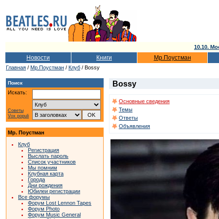
10.10. Мо
Новости
Книги
Мр.Поустман
Главная
/
Мр.Поустман
/
Клуб
/ Bossy
Bossy
Поиск
Искать:
Основные сведения
Темы
Советы
Vox populi
Ответы
Объявления
Мр. Поустман
Клуб
Регистрация
Выслать пароль
Список участников
Мы помним
Клубная карта
Города
Дни рождения
Юбилеи регистрации
Все форумы
Форум Lost Lennon Tapes
Форум Photo
Форум Music General