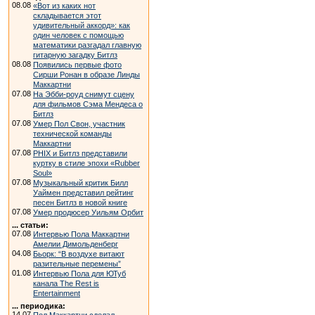
08.08
«Вот из каких нот
складывается этот
удивительный аккорд»: как
один человек с помощью
математики разгадал главную
гитарную загадку Битлз
08.08
Появились первые фото
Сирши Ронан в образе Линды
Маккартни
07.08
На Эбби-роуд снимут сцену
для фильмов Сэма Мендеса о
Битлз
07.08
Умер Пол Свон, участник
технической команды
Маккартни
07.08
PHIX и Битлз представили
куртку в стиле эпохи «Rubber
Soul»
07.08
Музыкальный критик Билл
Уаймен представил рейтинг
песен Битлз в новой книге
07.08
Умер продюсер Уильям Орбит
... статьи:
07.08
Интервью Пола Маккартни
Амелии Димольденберг
04.08
Бьорк: “В воздухе витают
разительные перемены”
01.08
Интервью Пола для ЮТуб
канала The Rest is
Entertainment
... периодика:
14.07