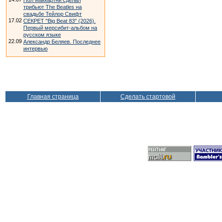
Пол Маккартни сделал
трибьют The Beatles на
свадьбе Тейлор Свифт
17.02
СЕКРЕТ "Big Beat 83" (2026).
Первый мерсибит-альбом на
русском языке
22.09
Александр Беляев. Последнее
интервью
Главная страница
Сделать стартовой