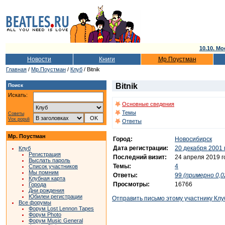
10.10. Мо
Новости
Книги
Мр.Поустман
Главная
/
Мр.Поустман
/
Клуб
/ Bitnik
Bitnik
Поиск
Искать:
Основные сведения
Темы
Советы
Vox populi
Ответы
Мр. Поустман
Город:
Новосибирск
Дата регистрации:
20 декабря 2001 
Клуб
Регистрация
Последний визит:
24 апреля 2019 г
Выслать пароль
Темы:
4
Список участников
Мы помним
Ответы:
99
(примерно 0,0
Клубная карта
Просмотры:
16766
Города
Дни рождения
Юбилеи регистрации
Отправить письмо этому участнику Клу
Все форумы
Форум Lost Lennon Tapes
Форум Photo
Форум Music General