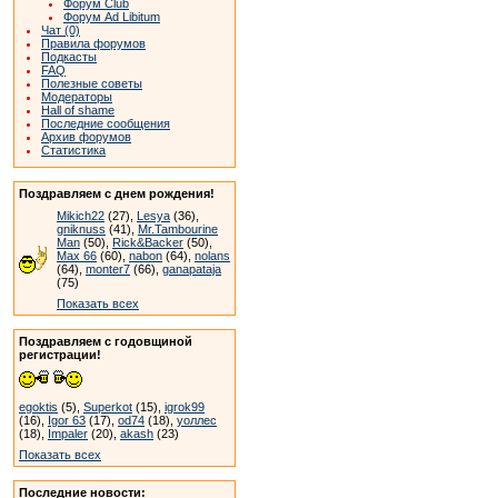
Форум Club
Форум Ad Libitum
Чат (0)
Правила форумов
Подкасты
FAQ
Полезные советы
Модераторы
Hall of shame
Последние сообщения
Архив форумов
Статистика
Поздравляем с днем рождения!
Mikich22
(27),
Lesya
(36),
gniknuss
(41),
Mr.Tambourine
Man
(50),
Rick&Backer
(50),
Max 66
(60),
nabon
(64),
nolans
(64),
monter7
(66),
ganapataja
(75)
Показать всех
Поздравляем с годовщиной
регистрации!
egoktis
(5),
Superkot
(15),
igrok99
(16),
Igor 63
(17),
od74
(18),
уоллес
(18),
Impaler
(20),
akash
(23)
Показать всех
Последние новости: