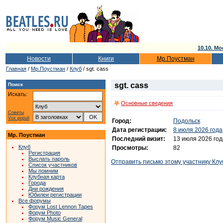
10.10. Мо
Новости
Книги
Мр.Поустман
Главная
/
Мр.Поустман
/
Клуб
/ sgt. cass
sgt. cass
Поиск
Искать:
Основные сведения
Советы
Vox populi
Город:
Подольск
Дата регистрации:
8 июля 2026 года
Мр. Поустман
Последний визит:
13 июля 2026 год
Клуб
Просмотры:
82
Регистрация
Выслать пароль
Отправить письмо этому участнику Клу
Список участников
Мы помним
Клубная карта
Города
Дни рождения
Юбилеи регистрации
Все форумы
Форум Lost Lennon Tapes
Форум Photo
Форум Music General