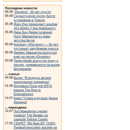
Последние новости:
06.08
`Revolver`: 60 лет спустя
05.08
Скульптурную группу Битлз
установили в Томске
05.08
Йоко Оно переиздаст альбом
«It’s Alright (I See Rainbows)»
05.08
Джон Бон Джови позвонил
Полу Маккартни из дома
детства битла
05.08
Альбому «Revolver» — 60 лет:
что пишет зарубежная пресса
05.08
Джеймс Маккартни выпустил
клип на песню «Dreams»
03.08
Терри Крейн выпустил книгу о
песнях, появившихся на волне
битломании
... статьи:
04.08
Бьорк: “В воздухе витают
разительные перемены”
01.08
Интервью Пола для ЮТуб
канала The Rest is
Entertainment
14.07
Книга "Слова и музыка Джона
Леннона"
... периодика:
14.07
Пол Маккартни сделал
трибьют The Beatles на
свадьбе Тейлор Свифт
17.02
СЕКРЕТ "Big Beat 83" (2026).
Первый мерсибит-альбом на