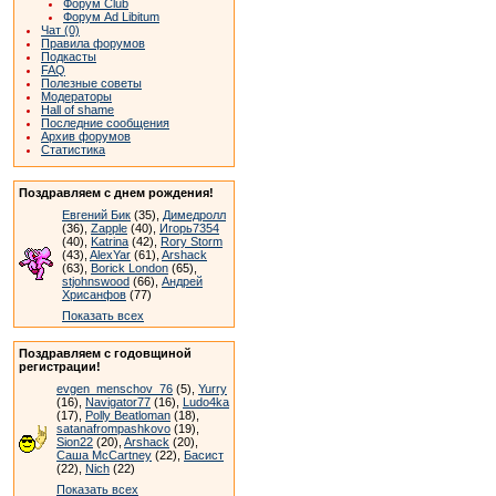
Форум Club
Форум Ad Libitum
Чат (0)
Правила форумов
Подкасты
FAQ
Полезные советы
Модераторы
Hall of shame
Последние сообщения
Архив форумов
Статистика
Поздравляем с днем рождения!
Евгений Бик
(35),
Димедролл
(36),
Zapple
(40),
Игорь7354
(40),
Katrina
(42),
Rory Storm
(43),
AlexYar
(61),
Arshack
(63),
Borick London
(65),
stjohnswood
(66),
Андрей
Хрисанфов
(77)
Показать всех
Поздравляем с годовщиной
регистрации!
evgen_menschov_76
(5),
Yurry
(16),
Navigator77
(16),
Ludo4ka
(17),
Polly Beatloman
(18),
satanafrompashkovo
(19),
Sion22
(20),
Arshack
(20),
Саша McCartney
(22),
Басист
(22),
Nich
(22)
Показать всех