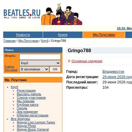
10.10. Мо
Новости
Книги
Мр.Поустман
Главная
/
Мр.Поустман
/
Клуб
/ Gringo788
Gringo788
Поиск
Искать:
Основные сведения
Советы
Vox populi
Город:
Владивосток
Дата регистрации:
29 июня 2026 год
Мр. Поустман
Последний визит:
29 июня 2026 год
Клуб
Просмотры:
104
Регистрация
Выслать пароль
Список участников
Мы помним
Клубная карта
Города
Дни рождения
Юбилеи регистрации
Все форумы
Форум Lost Lennon Tapes
Форум Photo
Форум Music General