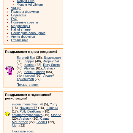
Форум Club
Форум Ad Libitum
Чат (0)
Правила форумов
Подкасты
FAQ
Полезные советы
Модераторы
Hall of shame
Последние сообщения
Архив форумов
Статистика
Поздравляем с днем рождения!
Евгений Бик
(35),
Димедролл
(36),
Zapple
(40),
Игорь7354
(40),
Katrina
(42),
Rory Storm
(43),
AlexYar
(61),
Arshack
(63),
Borick London
(65),
stjohnswood
(66),
Андрей
Хрисанфов
(77)
Показать всех
Поздравляем с годовщиной
регистрации!
evgen_menschov_76
(5),
Yurry
(16),
Navigator77
(16),
Ludo4ka
(17),
Polly Beatloman
(18),
satanafrompashkovo
(19),
Sion22
(20),
Arshack
(20),
Саша
McCartney
(22),
Басист
(22),
Nich
(22)
Показать всех