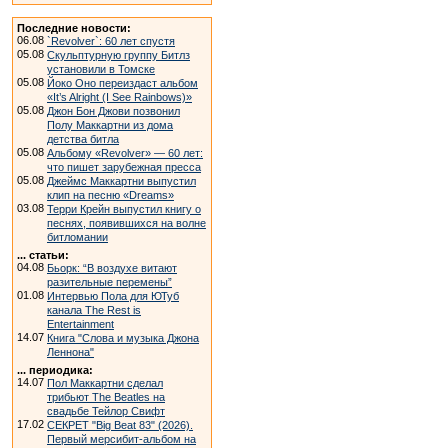
Последние новости:
06.08
`Revolver`: 60 лет спустя
05.08
Скульптурную группу Битлз
установили в Томске
05.08
Йоко Оно переиздаст альбом
«It’s Alright (I See Rainbows)»
05.08
Джон Бон Джови позвонил
Полу Маккартни из дома
детства битла
05.08
Альбому «Revolver» — 60 лет:
что пишет зарубежная пресса
05.08
Джеймс Маккартни выпустил
клип на песню «Dreams»
03.08
Терри Крейн выпустил книгу о
песнях, появившихся на волне
битломании
... статьи:
04.08
Бьорк: “В воздухе витают
разительные перемены”
01.08
Интервью Пола для ЮТуб
канала The Rest is
Entertainment
14.07
Книга "Слова и музыка Джона
Леннона"
... периодика:
14.07
Пол Маккартни сделал
трибьют The Beatles на
свадьбе Тейлор Свифт
17.02
СЕКРЕТ "Big Beat 83" (2026).
Первый мерсибит-альбом на