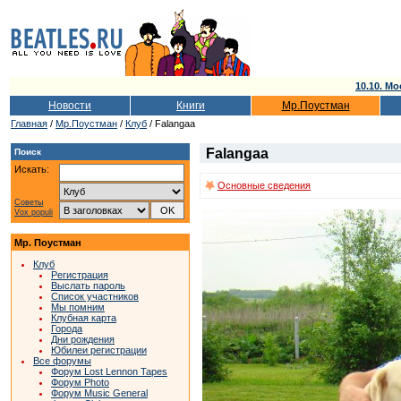
10.10. Мо
Новости
Книги
Мр.Поустман
Главная
/
Мр.Поустман
/
Клуб
/ Falangaa
Falangaa
Поиск
Искать:
Основные сведения
Советы
Vox populi
Мр. Поустман
Клуб
Регистрация
Выслать пароль
Список участников
Мы помним
Клубная карта
Города
Дни рождения
Юбилеи регистрации
Все форумы
Форум Lost Lennon Tapes
Форум Photo
Форум Music General