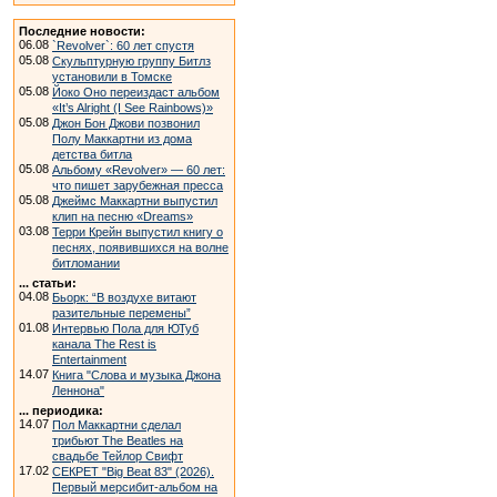
Последние новости:
06.08
`Revolver`: 60 лет спустя
05.08
Скульптурную группу Битлз
установили в Томске
05.08
Йоко Оно переиздаст альбом
«It’s Alright (I See Rainbows)»
05.08
Джон Бон Джови позвонил
Полу Маккартни из дома
детства битла
05.08
Альбому «Revolver» — 60 лет:
что пишет зарубежная пресса
05.08
Джеймс Маккартни выпустил
клип на песню «Dreams»
03.08
Терри Крейн выпустил книгу о
песнях, появившихся на волне
битломании
... статьи:
04.08
Бьорк: “В воздухе витают
разительные перемены”
01.08
Интервью Пола для ЮТуб
канала The Rest is
Entertainment
14.07
Книга "Слова и музыка Джона
Леннона"
... периодика:
14.07
Пол Маккартни сделал
трибьют The Beatles на
свадьбе Тейлор Свифт
17.02
СЕКРЕТ "Big Beat 83" (2026).
Первый мерсибит-альбом на