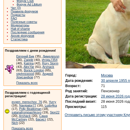
Форум Club
Форум Ad Libitum
Чат (0)
Правила форумов
Подкасты
FAQ
Полезные советы
Модераторы
Hall of shame
Последние сообщения
Архив форумов
Статистика
Поздравляем с днем рождения!
Евгений Бик
(35),
Димедролл
(36),
Zapple
(40),
Игорь7354
(40),
Katrina
(42),
Rory Storm
(43),
AlexYar
(61),
Arshack
(63),
Borick London
(65),
stjohnswood
(66),
Андрей
Город:
Москва
Хрисанфов
(77)
Дата рождения:
30 апреля 1955 г
Показать всех
Возраст:
71
Род занятий:
Пенсионер
Поздравляем с годовщиной
Дата регистрации:
28 июня 2026 год
регистрации!
Последний визит:
28 июня 2026 год
evgen_menschov_76
(5),
Yurry
(16),
Navigator77
(16),
Ludo4ka
Просмотры:
115
(17),
Polly Beatloman
(18),
satanafrompashkovo
(19),
Sion22
Отправить письмо этому участнику Клу
(20),
Arshack
(20),
Саша
McCartney
(22),
Басист
(22),
Nich
(22)
Показать всех