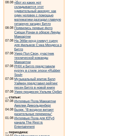
08.08
«Вот из каких нот
складывается этот
удивительный аккорд»: как
один человек с помощью
математики разгадал главную
гитарную загадку Битлз
08.08
Появились первые фото
Сирши Ронан в образе Линды
Маккартни
07.08
На Эбби-роуд снимут сцену
для фильмов Сэма Мендеса о
Битлз
07.08
Умер Пол Свон, участник
технической команды
Маккартни
07.08
PHIX и Битлз представили
куртку в стиле эпохи «Rubber
Soul»
07.08
Музыкальный критик Билл
Уаймен представил рейтинг
песен Битлз в новой книге
07.08
Умер продюсер Уильям Орбит
... статьи:
07.08
Интервью Пола Маккартни
Амелии Димольденберг
04.08
Бьорк: “В воздухе витают
разительные перемены”
01.08
Интервью Пола для ЮТуб
канала The Rest is
Entertainment
... периодика:
14.07