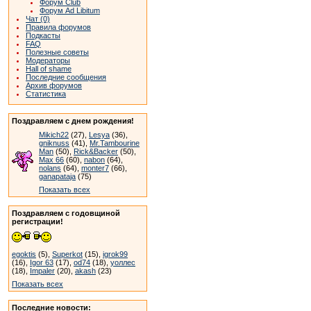
Форум Club
Форум Ad Libitum
Чат (0)
Правила форумов
Подкасты
FAQ
Полезные советы
Модераторы
Hall of shame
Последние сообщения
Архив форумов
Статистика
Поздравляем с днем рождения!
Mikich22
(27),
Lesya
(36),
gniknuss
(41),
Mr.Tambourine
Man
(50),
Rick&Backer
(50),
Max 66
(60),
nabon
(64),
nolans
(64),
monter7
(66),
ganapataja
(75)
Показать всех
Поздравляем с годовщиной
регистрации!
egoktis
(5),
Superkot
(15),
igrok99
(16),
Igor 63
(17),
od74
(18),
уоллес
(18),
Impaler
(20),
akash
(23)
Показать всех
Последние новости: