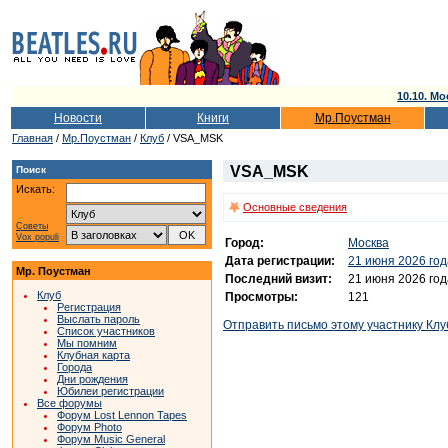
10.10. Мо
Новости
Книги
Мр.Поустман
Главная
/
Мр.Поустман
/
Клуб
/ VSA_MSK
VSA_MSK
Поиск
Искать:
Основные сведения
Советы
Vox populi
Город:
Москва
Дата регистрации:
21 июня 2026 год
Мр. Поустман
Последний визит:
21 июня 2026 год
Клуб
Просмотры:
121
Регистрация
Выслать пароль
Отправить письмо этому участнику Клу
Список участников
Мы помним
Клубная карта
Города
Дни рождения
Юбилеи регистрации
Все форумы
Форум Lost Lennon Tapes
Форум Photo
Форум Music General