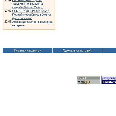
Пол Маккартни сделал
трибьют The Beatles на
свадьбе Тейлор Свифт
17.02
СЕКРЕТ "Big Beat 83" (2026).
Первый мерсибит-альбом на
русском языке
22.09
Александр Беляев. Последнее
интервью
Главная страница
Сделать стартовой