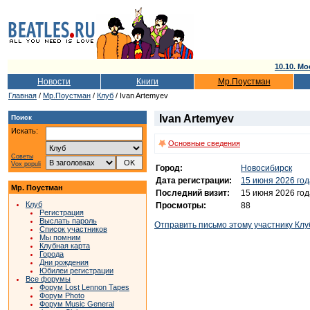
10.10. Мо
Новости
Книги
Мр.Поустман
Главная
/
Мр.Поустман
/
Клуб
/ Ivan Artemyev
Ivan Artemyev
Поиск
Искать:
Основные сведения
Советы
Vox populi
Город:
Новосибирск
Дата регистрации:
15 июня 2026 год
Мр. Поустман
Последний визит:
15 июня 2026 год
Клуб
Просмотры:
88
Регистрация
Выслать пароль
Отправить письмо этому участнику Клу
Список участников
Мы помним
Клубная карта
Города
Дни рождения
Юбилеи регистрации
Все форумы
Форум Lost Lennon Tapes
Форум Photo
Форум Music General