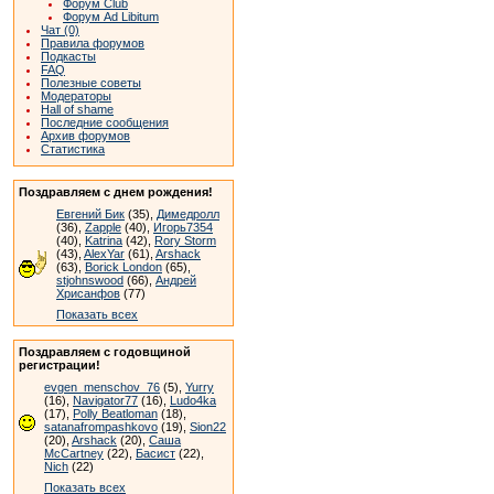
Форум Club
Форум Ad Libitum
Чат (0)
Правила форумов
Подкасты
FAQ
Полезные советы
Модераторы
Hall of shame
Последние сообщения
Архив форумов
Статистика
Поздравляем с днем рождения!
Евгений Бик
(35),
Димедролл
(36),
Zapple
(40),
Игорь7354
(40),
Katrina
(42),
Rory Storm
(43),
AlexYar
(61),
Arshack
(63),
Borick London
(65),
stjohnswood
(66),
Андрей
Хрисанфов
(77)
Показать всех
Поздравляем с годовщиной
регистрации!
evgen_menschov_76
(5),
Yurry
(16),
Navigator77
(16),
Ludo4ka
(17),
Polly Beatloman
(18),
satanafrompashkovo
(19),
Sion22
(20),
Arshack
(20),
Саша
McCartney
(22),
Басист
(22),
Nich
(22)
Показать всех