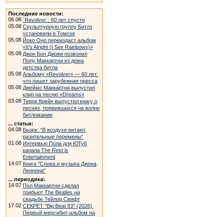
Последние новости:
06.08
`Revolver`: 60 лет спустя
05.08
Скульптурную группу Битлз
установили в Томске
05.08
Йоко Оно переиздаст альбом
«It’s Alright (I See Rainbows)»
05.08
Джон Бон Джови позвонил
Полу Маккартни из дома
детства битла
05.08
Альбому «Revolver» — 60 лет:
что пишет зарубежная пресса
05.08
Джеймс Маккартни выпустил
клип на песню «Dreams»
03.08
Терри Крейн выпустил книгу о
песнях, появившихся на волне
битломании
... статьи:
04.08
Бьорк: “В воздухе витают
разительные перемены”
01.08
Интервью Пола для ЮТуб
канала The Rest is
Entertainment
14.07
Книга "Слова и музыка Джона
Леннона"
... периодика:
14.07
Пол Маккартни сделал
трибьют The Beatles на
свадьбе Тейлор Свифт
17.02
СЕКРЕТ "Big Beat 83" (2026).
Первый мерсибит-альбом на