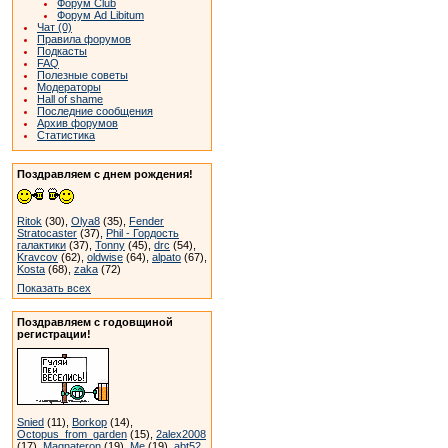
Форум Club
Форум Ad Libitum
Чат (0)
Правила форумов
Подкасты
FAQ
Полезные советы
Модераторы
Hall of shame
Последние сообщения
Архив форумов
Статистика
Поздравляем с днем рождения!
Ritok
(30),
Olya8
(35),
Fender
Stratocaster
(37),
Phil - Гордость
галактики
(37),
Tonny
(45),
drc
(54),
Kravcov
(62),
oldwise
(64),
alpato
(67),
Kosta
(68),
zaka
(72)
Показать всех
Поздравляем с годовщиной
регистрации!
Snied
(11),
Borkop
(14),
Octopus_from_garden
(15),
2alex2008
(17),
Magnateron
(19),
Me
(19),
abt52