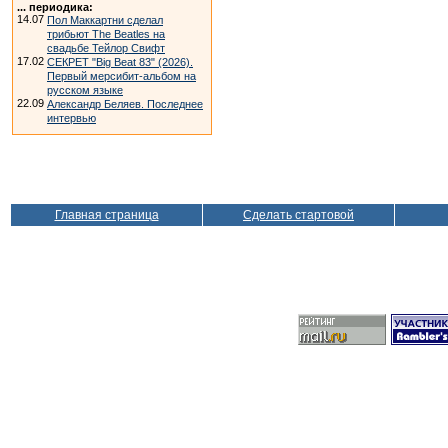
... периодика:
14.07
Пол Маккартни сделал
трибьют The Beatles на
свадьбе Тейлор Свифт
17.02
СЕКРЕТ "Big Beat 83" (2026).
Первый мерсибит-альбом на
русском языке
22.09
Александр Беляев. Последнее
интервью
Главная страница
Сделать стартовой