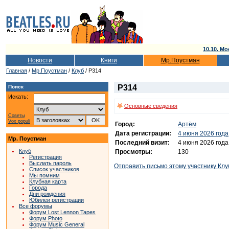
10.10. Мо
Новости
Книги
Мр.Поустман
Главная
/
Мр.Поустман
/
Клуб
/ P314
P314
Поиск
Искать:
Основные сведения
Советы
Vox populi
Город:
Артём
Дата регистрации:
4 июня 2026 года
Мр. Поустман
Последний визит:
4 июня 2026 года
Клуб
Просмотры:
130
Регистрация
Выслать пароль
Отправить письмо этому участнику Клу
Список участников
Мы помним
Клубная карта
Города
Дни рождения
Юбилеи регистрации
Все форумы
Форум Lost Lennon Tapes
Форум Photo
Форум Music General