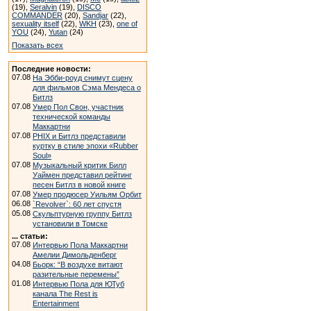
(19),
Seralvin
(19),
DISCO
COMMANDER
(20),
Sandjar
(22),
sexuality itself
(22),
WKH
(23),
one of
YOU
(24),
Yutan
(24)
Показать всех
Последние новости:
07.08
На Эбби-роуд снимут сцену
для фильмов Сэма Мендеса о
Битлз
07.08
Умер Пол Свон, участник
технической команды
Маккартни
07.08
PHIX и Битлз представили
куртку в стиле эпохи «Rubber
Soul»
07.08
Музыкальный критик Билл
Уаймен представил рейтинг
песен Битлз в новой книге
07.08
Умер продюсер Уильям Орбит
06.08
`Revolver`: 60 лет спустя
05.08
Скульптурную группу Битлз
установили в Томске
... статьи:
07.08
Интервью Пола Маккартни
Амелии Димольденберг
04.08
Бьорк: “В воздухе витают
разительные перемены”
01.08
Интервью Пола для ЮТуб
канала The Rest is
Entertainment