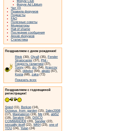
Форум Club
Форум Ad Libitum
Чат (0)
Правила форумов
Подкасты
FAQ
Полезные советы
Модераторы
Hall of shame
Последние сообщения
Архив форумов
Статистика
Поздравляем с днем рождения!
Ritok
(30),
Olya8
(35),
Fender
Stratocaster
(37),
Phil -
Гордость галактики
(37),
Tonny
(45),
drc
(54),
Kravcov
(62),
oldwise
(64),
alpato
(67),
Kosta
(68),
zaka
(72)
Показать всех
Поздравляем с годовщиной
регистрации!
Snied
(11),
Borkop
(14),
Octopus_from_garden
(15),
2alex2008
(17),
Magnateron
(19),
Me
(19),
abt52
(19),
Seralvin
(19),
DISCO
COMMANDER
(20),
Sandjar
(22),
sexuality itself
(22),
WKH
(23),
one of
YOU
(24),
Yutan
(24)