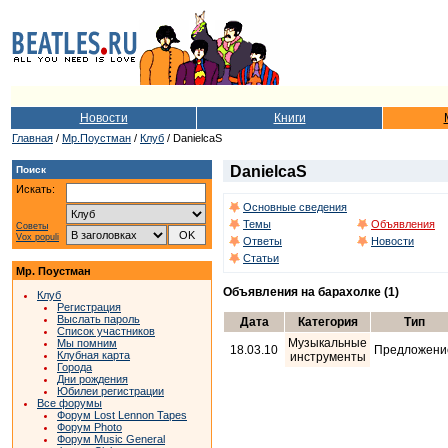
Новости
Книги
Главная
/
Мр.Поустман
/
Клуб
/ DanielcaS
DanielcaS
Поиск
Искать:
Основные сведения
Темы
Объявления
Советы
Vox populi
Ответы
Новости
Статьи
Мр. Поустман
Объявления на барахолке (1)
Клуб
Регистрация
Выслать пароль
Дата
Категория
Тип
Список участников
Музыкальные
Мы помним
18.03.10
Предложени
Клубная карта
инструменты
Города
Дни рождения
Юбилеи регистрации
Все форумы
Форум Lost Lennon Tapes
Форум Photo
Форум Music General