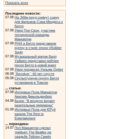
Показать всех
Последние новости:
07.08
На Эбби-роуд снимут сцену
для фильмов Сэма Мендеса о
Битлз
07.08
Умер Пол Свон, участник
технической команды
Маккартни
07.08
PHIX и Битлз представили
куртку в стиле эпохи «Rubber
Soul»
07.08
Музыкальный критик Билл
Уаймен представил рейтинг
песен Битлз в новой книге
07.08
Умер продюсер Уильям Орбит
06.08
`Revolver`: 60 лет спустя
05.08
Скульптурную группу Битлз
установили в Томске
... статьи:
07.08
Интервью Пола Маккартни
Амелии Димольденберг
04.08
Бьорк: “В воздухе витают
разительные перемены”
01.08
Интервью Пола для ЮТуб
канала The Rest is
Entertainment
... периодика:
14.07
Пол Маккартни сделал
трибьют The Beatles на
свадьбе Тейлор Свифт