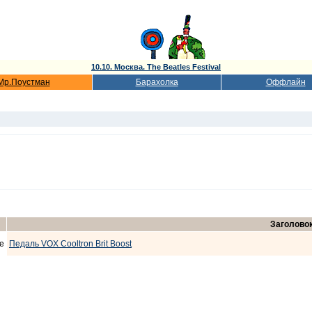
10.10. Москва. The Beatles Festival
Мр.Поустман
Барахолка
Оффлайн
Заголово
е
Педаль VOX Cooltron Brit Boost