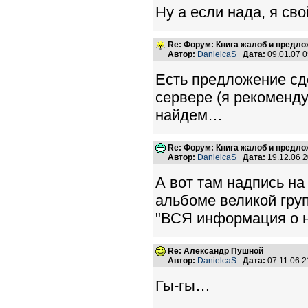
Ну а если нада, я с
Re: Форум: Книга жалоб и предл
Автор:
DanielcaS
Дата:
09.01.07 
Есть предложение сд
сервере (я рекомендую
найдем…
Re: Форум: Книга жалоб и предл
Автор:
DanielcaS
Дата:
19.12.06 
А вот там надпись н
альбоме великой груп
"ВСЯ информация о но
Re: Александр Пушной
Автор:
DanielcaS
Дата:
07.11.06 
Гы-гы…