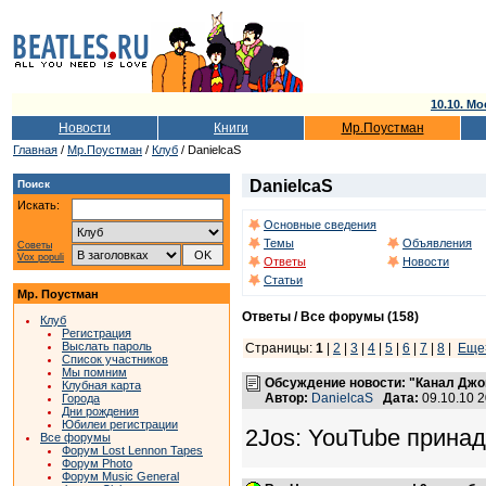
10.10. Мо
Новости
Книги
Мр.Поустман
Главная
/
Мр.Поустман
/
Клуб
/ DanielcaS
DanielcaS
Поиск
Искать:
Основные сведения
Темы
Объявления
Советы
Vox populi
Ответы
Новости
Статьи
Мр. Поустман
Ответы / Все форумы (158)
Клуб
Регистрация
Выслать пароль
Страницы:
1
|
2
|
3
|
4
|
5
|
6
|
7
|
8
|
Еще
Список участников
Мы помним
Обсуждение новости: "Канал Джо
Клубная карта
Автор:
DanielcaS
Дата:
09.10.10 
Города
Дни рождения
Юбилеи регистрации
2Jos: YouTube принад
Все форумы
Форум Lost Lennon Tapes
Форум Photo
Форум Music General