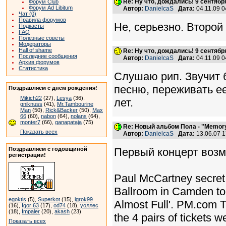
Re: Ну что, дождались! 9 сентяб
Форум Club
Форум Ad Libitum
Автор:
DanielcaS
Дата:
04.11.09 
Чат (0)
Правила форумов
Не, серьезно. Второй
Подкасты
FAQ
Полезные советы
Модераторы
Hall of shame
Re: Ну что, дождались! 9 сентяб
Последние сообщения
Автор:
DanielcaS
Дата:
04.11.09 
Архив форумов
Статистика
Слушаю рип. Звучит 
песню, переживать ее 
Поздравляем с днем рождения!
Mikich22
(27),
Lesya
(36),
лет.
gniknuss
(41),
Mr.Tambourine
Man
(50),
Rick&Backer
(50),
Max
66
(60),
nabon
(64),
nolans
(64),
monter7
(66),
ganapataja
(75)
Re: Новый альбом Пола - "Memory 
Показать всех
Автор:
DanielcaS
Дата:
13.06.07 
Первый концерт возмо
Поздравляем с годовщиной
регистрации!
Paul McCartney secret 
Ballroom in Camden to 
egoktis
(5),
Superkot
(15),
igrok99
Almost Full'. PM.com T
(16),
Igor 63
(17),
od74
(18),
уоллес
(18),
Impaler
(20),
akash
(23)
the 4 pairs of ticket
Показать всех