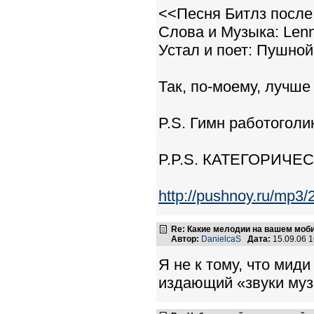
<<Песня Битлз после
Слова и Музыка: Len
Устал и поет: Пушной
Так, по-моему, лучше
P.S. Гимн работоголиков
P.P.S. КАТЕГОРИЧЕС
http://pushnoy.ru/mp
Re: Какие мелодии на вашем моб
Автор:
DanielcaS
Дата:
15.09.06 
Я не к тому, что миди
издающий «звуки муз