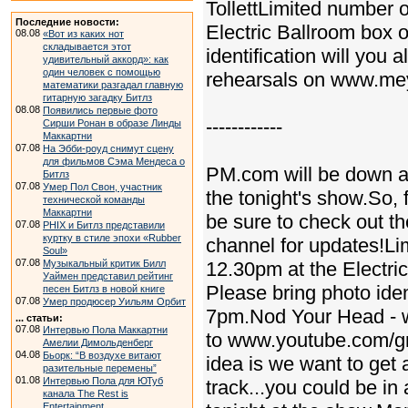
TollettLimited number o
Последние новости:
Electric Ballroom box o
08.08
«Вот из каких нот
складывается этот
identification will you
удивительный аккорд»: как
один человек с помощью
rehearsals on www.me
математики разгадал главную
гитарную загадку Битлз
08.08
Появились первые фото
------------
Сирши Ронан в образе Линды
Маккартни
07.08
На Эбби-роуд снимут сцену
для фильмов Сэма Мендеса о
PM.com will be down at 
Битлз
07.08
Умер Пол Свон, участник
the tonight's show.So, 
технической команды
Маккартни
be sure to check out t
07.08
PHIX и Битлз представили
куртку в стиле эпохи «Rubber
channel for updates!Li
Soul»
07.08
12.30pm at the Electric
Музыкальный критик Билл
Уаймен представил рейтинг
Please bring photo iden
песен Битлз в новой книге
07.08
Умер продюсер Уильям Орбит
7pm.Nod Your Head - w
... статьи:
07.08
Интервью Пола Маккартни
to www.youtube.com/g
Амелии Димольденберг
04.08
Бьорк: “В воздухе витают
idea is we want to get 
разительные перемены”
01.08
Интервью Пола для ЮТуб
track...you could be in
канала The Rest is
Entertainment