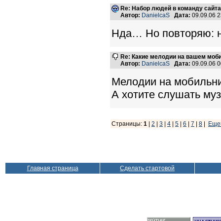
Re: Набор людей в команду сайт
Автор:
DanielcaS
Дата:
09.09.06 
Нда… Но повторяю: н
Re: Какие мелодии на вашем моб
Автор:
DanielcaS
Дата:
09.09.06 
Мелодии на мобильни
А хотите слушать муз
Страницы:
1
|
2
|
3
|
4
|
5
|
6
|
7
|
8
|
Еще
Главная страница
Сделать стартовой