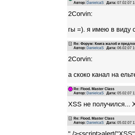
Автор:
DanielcaS
Дата:
07.02.07 
2Corvin:
гы =). я имею в виду 
Re: Форум: Книга жалоб и предл
Автор:
DanielcaS
Дата:
06.02.07 
2Corvin:
а скоко канал на ельт
Re: Flood. Master Class
Автор:
DanielcaS
Дата:
05.02.07 
XSS не получился... 
Re: Flood. Master Class
Автор:
DanielcaS
Дата:
05.02.07 
" /><script>alert("XSS"