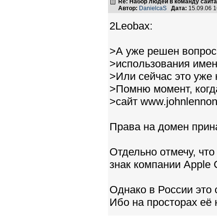
Re: Набор людей в команду сайт
Автор:
DanielcaS
Дата:
15.09.06 
2Leobax:
>А уже решен вопрос
>использования име
>Или сейчас это уже
>Помню момент, когд
>сайт www.johnlenno
Права на домен прин
Отдельно отмечу, чт
знак компании Apple C
Однако в России это 
Ибо на просторах её