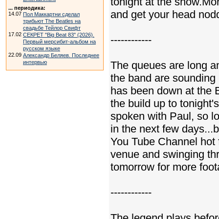
tonight at the show.Mor
... периодика:
and get your head nod
14.07
Пол Маккартни сделал
трибьют The Beatles на
свадьбе Тейлор Свифт
17.02
СЕКРЕТ "Big Beat 83" (2026).
------------
Первый мерсибит-альбом на
русском языке
22.09
Александр Беляев. Последнее
The queues are long an
интервью
the band are sounding 
has been down at the El
the build up to tonigh
spoken with Paul, so 
in the next few days..
You Tube Channel hot fr
venue and swinging th
tomorrow for more foo
------------
The legend plays befo