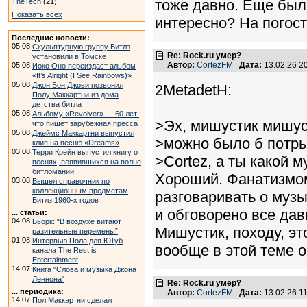
тоже давно. Еще был 
TheTech
(21)
Показать всех
интересно? На погост
Последние новости:
05.08
Скульптурную группу Битлз
Re: Rock.ru умер?
установили в Томске
Автор:
CortezFM
Дата:
13.02.26 2
05.08
Йоко Оно переиздаст альбом
«It’s Alright (I See Rainbows)»
05.08
Джон Бон Джови позвонил
2MetadetH:
Полу Маккартни из дома
детства битла
05.08
Альбому «Revolver» — 60 лет:
>Эх, мишустик мишус
что пишет зарубежная пресса
05.08
Джеймс Маккартни выпустил
>можно было б потр
клип на песню «Dreams»
03.08
Терри Крейн выпустил книгу о
>Cortez, а ты какой 
песнях, появившихся на волне
битломании
Хороший. Фанатизмом
03.08
Вышел справочник по
коллекционным предметам
разговаривать о музы
Битлз 1960-х годов
и обговорено все дав
... статьи:
04.08
Бьорк: “В воздухе витают
Мишустик, походу, эт
разительные перемены”
01.08
Интервью Пола для ЮТуб
вообще в этой теме 
канала The Rest is
Entertainment
14.07
Книга "Слова и музыка Джона
Леннона"
Re: Rock.ru умер?
... периодика:
Автор:
CortezFM
Дата:
13.02.26 1
14.07
Пол Маккартни сделал