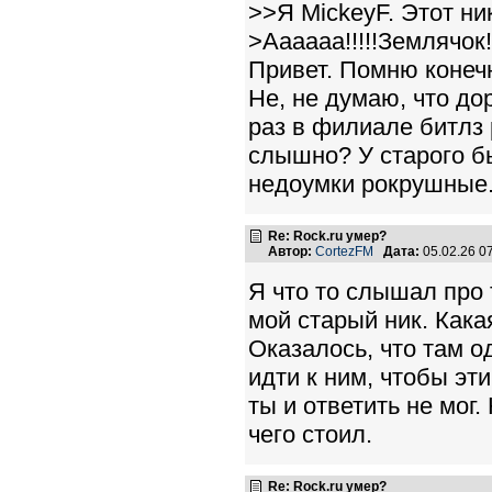
>>Я MickeyF. Этот ник
>Аааааа!!!!!Землячок
Привет. Помню конеч
Не, не думаю, что дор
раз в филиале битлз 
слышно? У старого б
недоумки рокрушные. 
Re: Rock.ru умер?
Автор:
CortezFM
Дата:
05.02.26 0
Я что то слышал про т
мой старый ник. Какая
Оказалось, что там о
идти к ним, чтобы э
ты и ответить не мог.
чего стоил.
Re: Rock.ru умер?