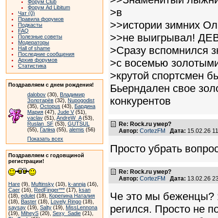
Форум Club
Форум Ad Libitum
>в
Чат (0)
Правила форумов
>>истории зимних Ол
Подкасты
FAQ
>>не выигрывал! ДЕ
Полезные советы
Модераторы
>Сразу вспомнился з
Hall of shame
Последние сообщения
>с восемью золотым
Архив форумов
Статистика
>крутой спортсмен бы
Поздравляем с днем рождения!
Бьерндален свое золо
dalobov
(30),
Владимир
конкурентов
Золотарёв
(32),
Nupogodist
(35),
Octopus
(43),
Бардина
Мария
(47),
Jude V
(51),
vaclav
(51),
AndreW_A
(53),
Re: Rock.ru умер?
Ruslan_SF
(53),
GUTSUL
(55),
Галіна
(55),
alemis
(56)
Автор:
CortezFM
Дата:
15.02.26 1
Показать всех
Просто убрать вопро
Поздравляем с годовщиной
регистрации!
Re: Rock.ru умер?
Автор:
CortezFM
Дата:
13.02.26 2
Hare
(9),
Muftinsky
(10),
k-annja
(16),
Caer
(16),
RedFinger***
(17),
ksan
Че это мы беженцы? Я
(18),
edulet
(18),
Корепина Наталия
(18),
Baster
(18),
Lovely Ringo
(18),
регился. Просто не п
saysay
(19),
Salty
(19),
MissLennona
(19),
MiheyS
(20),
Sexy_Sadie
(21),