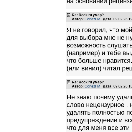
на основании реценз
Re: Rock.ru умер?
Автор:
CortezFM
Дата:
09.02.26 1
Я не говорил, что мо
для выбора мне не н
возможность слушать
(например) и тебе в
что больше нравится
(или винил) читал ре
Re: Rock.ru умер?
Автор:
CortezFM
Дата:
09.02.26 1
Не знаю почему удали
слово нецензурное . 
удалять полностью по
предупреждение и всё.
что для меня все эти