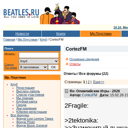
10.10. Мо
Новости
Книги
Мр.Поустман
Главная
/
Мр.Поустман
/
Клуб
/ CortezFM
CortezFM
Поиск
Искать:
Основные сведения
Ответы
Советы
Vox populi
Ответы / Все форумы (22)
Мр. Поустман
Страницы:
1
|
2
|
Еще>>
Клуб
Регистрация
Re: Олимпийские Игры - 2026
Выслать пароль
Список участников
Автор:
CortezFM
Дата:
15.02.26 2
Мы помним
Клубная карта
2Fragile:
Города
Дни рождения
Юбилеи регистрации
Все форумы
>2tektonika:
Форум Lost Lennon Tapes
Форум Photo
Форум Music General
>>Знаменитый лыжни