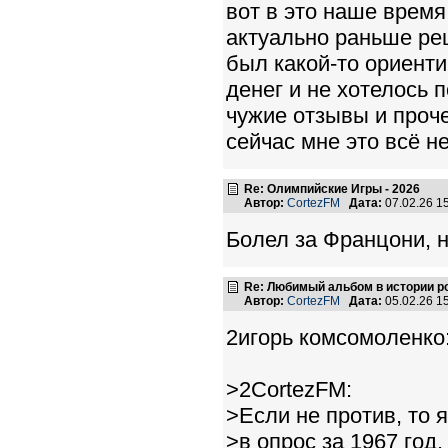
вот в это наше время
актуально раньше ре
был какой-то ориенти
денег и не хотелось 
чужие отзывы и проче
сейчас мне это всё н
Re: Олимпийские Игры - 2026
Автор:
CortezFM
Дата:
07.02.26 1
Болел за Францони, н
Re: Любимый альбом в истории р
Автор:
CortezFM
Дата:
05.02.26 1
2игорь комсомоленко
>2CortezFM:
>Если не против, то 
>в опрос за 1967 год