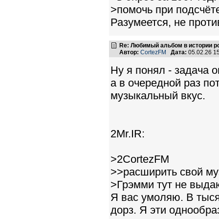
>помочь при подсчёт
Разумеется, не против
Re: Любимый альбом в истории р
Автор:
CortezFM
Дата:
05.02.26 1
Ну я понял - задача
а в очередной раз по
музыкальный вкус.
2Mr.IR:
>2CortezFM
>>расширить свой му
>Грэмми тут не выда
Я вас умоляю. В тыся
дорз. Я эти однообр