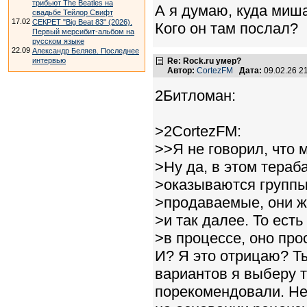
трибьют The Beatles на
А я думаю, куда миша
свадьбе Тейлор Свифт
17.02
СЕКРЕТ "Big Beat 83" (2026).
Кого он там послал?
Первый мерсибит-альбом на
русском языке
22.09
Александр Беляев. Последнее
Re: Rock.ru умер?
интервью
Автор:
CortezFM
Дата:
09.02.26 2
2Битломан:
>2CortezFM:
>>Я не говорил, что
>Ну да, в этом тераб
>оказываются группы
>продаваемые, они ж
>и так далее. То ест
>в процессе, оно про
И? Я это отрицаю? Ты
вариантов я выберу т
порекомендовали. Не