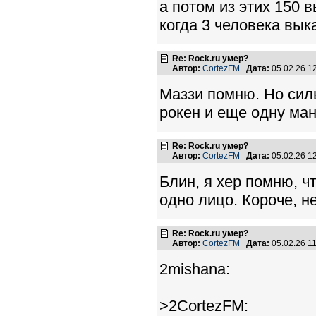
а потом из этих 150 
когда 3 человека вы
Re: Rock.ru умер?
Автор:
CortezFM
Дата:
05.02.26 1
Маззи помню. Но силь
рокен и еще одну ман
Re: Rock.ru умер?
Автор:
CortezFM
Дата:
05.02.26 1
Блин, я хер помню, ч
одно лицо. Короче, не
Re: Rock.ru умер?
Автор:
CortezFM
Дата:
05.02.26 1
2mishana:
>2CortezFM: