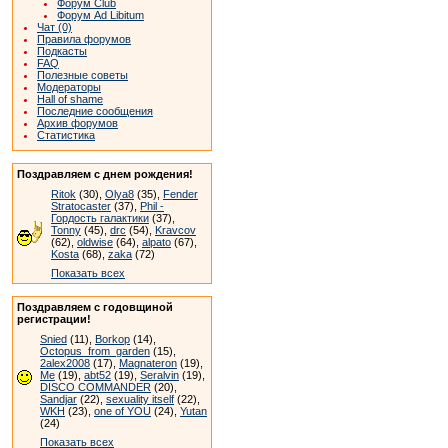
Форум Club
Форум Ad Libitum
Чат (0)
Правила форумов
Подкасты
FAQ
Полезные советы
Модераторы
Hall of shame
Последние сообщения
Архив форумов
Статистика
Поздравляем с днем рождения!
Ritok
(30),
Olya8
(35),
Fender
Stratocaster
(37),
Phil -
Гордость галактики
(37),
Tonny
(45),
drc
(54),
Kravcov
(62),
oldwise
(64),
alpato
(67),
Kosta
(68),
zaka
(72)
Показать всех
Поздравляем с годовщиной
регистрации!
Snied
(11),
Borkop
(14),
Octopus_from_garden
(15),
2alex2008
(17),
Magnateron
(19),
Me
(19),
abt52
(19),
Seralvin
(19),
DISCO COMMANDER
(20),
Sandjar
(22),
sexuality itself
(22),
WKH
(23),
one of YOU
(24),
Yutan
(24)
Показать всех