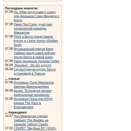
Последние новости:
07.08
На Эбби-роуд снимут сцену
для фильмов Сэма Мендеса о
Битлз
07.08
Умер Пол Свон, участник
технической команды
Маккартни
07.08
PHIX и Битлз представили
куртку в стиле эпохи «Rubber
Soul»
07.08
Музыкальный критик Билл
Уаймен представил рейтинг
песен Битлз в новой книге
07.08
Умер продюсер Уильям Орбит
06.08
`Revolver`: 60 лет спустя
05.08
Скульптурную группу Битлз
установили в Томске
... статьи:
07.08
Интервью Пола Маккартни
Амелии Димольденберг
04.08
Бьорк: “В воздухе витают
разительные перемены”
01.08
Интервью Пола для ЮТуб
канала The Rest is
Entertainment
... периодика:
14.07
Пол Маккартни сделал
трибьют The Beatles на
свадьбе Тейлор Свифт
17.02
СЕКРЕТ "Big Beat 83" (2026).