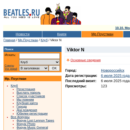
10.10. Мо
Новости
Книги
Мр.Поустман
Главная
/
Мр.Поустман
/
Клуб
/ Viktor N
Viktor N
Поиск
Искать:
Основные сведения
Советы
Vox populi
Город:
Новороссийск
Дата регистрации:
6 июля 2025 года
Мр. Поустман
Последний визит:
6 июля 2025 года
Клуб
Просмотры:
123
Регистрация
Выслать пароль
Список участников
Мы помним
Клубная карта
Города
Дни рождения
Юбилеи регистрации
Все форумы
Форум Lost Lennon Tapes
Форум Photo
Форум Music General