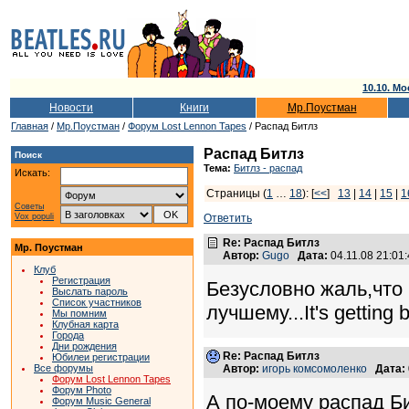
10.10. Мо
Новости
Книги
Мр.Поустман
Главная
/
Мр.Поустман
/
Форум Lost Lennon Tapes
/ Распад Битлз
Распад Битлз
Поиск
Тема:
Битлз - распад
Искать:
Страницы (
1
…
18
): [
<<
]
13
|
14
|
15
|
1
Советы
Vox populi
Ответить
Re: Распад Битлз
Мр. Поустман
Автор:
Gugo
Дата:
04.11.08 21:0
Клуб
Регистрация
Безусловно жаль,что 
Выслать пароль
Список участников
лучшему...It's getting b
Мы помним
Клубная карта
Города
Дни рождения
Re: Распад Битлз
Юбилеи регистрации
Все форумы
Автор:
игорь комсомоленко
Дата:
Форум Lost Lennon Tapes
Форум Photo
А по-моему распад Би
Форум Music General