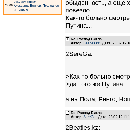
обыденность, а ещё х
русском языке
22.09
Александр Беляев. Последнее
повезло.
интервью
Как-то больно смотре
Путина...
Re: Распад Битлз
Автор:
Beatles.kz
Дата:
23.02.12 
2SereGa:
>Как-то больно смотр
>да того же Путина...
а на Пола, Ринго, Но
Re: Распад Битлз
Автор:
SereGa
Дата:
23.02.12 11
2Beatles.kz: