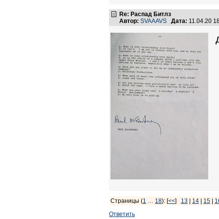
Re: Распад Битлз
Автор:
SVAAAVS
Дата:
11.04.20 1
Страницы (
1
…
18
): [
<<
]
13
|
14
|
15
|
1
Ответить