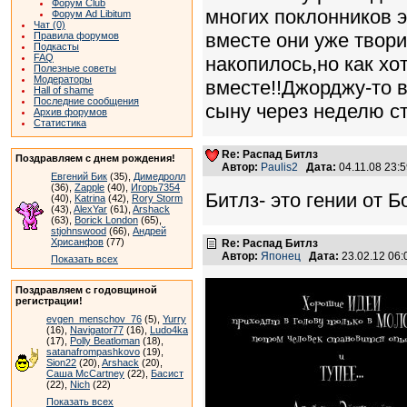
Форум Club
многих поклонников э
Форум Ad Libitum
Чат (0)
вместе они уже твор
Правила форумов
Подкасты
FAQ
накопилось,но как хо
Полезные советы
Модераторы
вместе!!Джорджу-то в
Hall of shame
Последние сообщения
сыну через неделю ст
Архив форумов
Статистика
Re: Распад Битлз
Поздравляем с днем рождения!
Автор:
Paulis2
Дата:
04.11.08 23:
Евгений Бик
(35),
Димедролл
(36),
Zapple
(40),
Игорь7354
Битлз- это гении от Бог
(40),
Katrina
(42),
Rory Storm
(43),
AlexYar
(61),
Arshack
(63),
Borick London
(65),
stjohnswood
(66),
Андрей
Хрисанфов
(77)
Re: Распад Битлз
Автор:
Японец
Дата:
23.02.12 06
Показать всех
Поздравляем с годовщиной
регистрации!
evgen_menschov_76
(5),
Yurry
(16),
Navigator77
(16),
Ludo4ka
(17),
Polly Beatloman
(18),
satanafrompashkovo
(19),
Sion22
(20),
Arshack
(20),
Саша McCartney
(22),
Басист
(22),
Nich
(22)
Показать всех