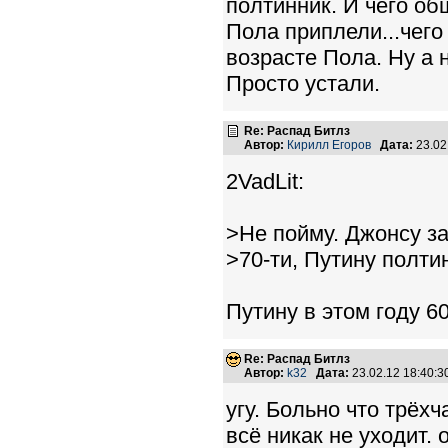
полтинник. И чего об
Пола приплели...чего
возрасте Пола. Ну а 
Просто устали.
Re: Распад Битлз
Автор:
Кирилл Егоров
Дата:
23.02
2VadLit:
>Не пойму. Джонсу за
>70-ти, Путину полти
Путину в этом году 6
Re: Распад Битлз
Автор:
k32
Дата:
23.02.12 18:40:
угу. Больно что трёх
всё никак не уходит. 