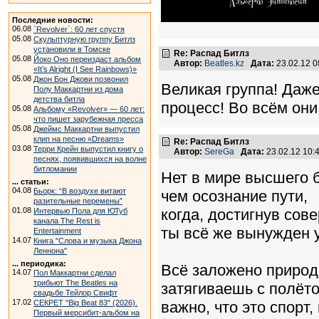
Последние новости:
06.08
`Revolver`: 60 лет спустя
05.08
Скульптурную группу Битлз
установили в Томске
Re: Распад Битлз
05.08
Йоко Оно переиздаст альбом
Автор:
Beatles.kz
Дата:
23.02.12 
«It’s Alright (I See Rainbows)»
05.08
Джон Бон Джови позвонил
Великая группа! Даже
Полу Маккартни из дома
детства битла
процесс! Во всём они
05.08
Альбому «Revolver» — 60 лет:
что пишет зарубежная пресса
05.08
Джеймс Маккартни выпустил
клип на песню «Dreams»
Re: Распад Битлз
03.08
Терри Крейн выпустил книгу о
Автор:
SereGa
Дата:
23.02.12 10
песнях, появившихся на волне
битломании
Нет в мире высшего 
... статьи:
04.08
Бьорк: “В воздухе витают
чем осознание пути,
разительные перемены”
01.08
когда, достигнув сов
Интервью Пола для ЮТуб
канала The Rest is
ты всё же вынужден у
Entertainment
14.07
Книга "Слова и музыка Джона
Леннона"
... периодика:
Всё заложено природо
14.07
Пол Маккартни сделал
трибьют The Beatles на
затягиваешь с полёто
свадьбе Тейлор Свифт
17.02
СЕКРЕТ "Big Beat 83" (2026).
важно, что это спорт,
Первый мерсибит-альбом на