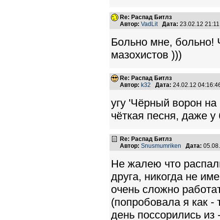
Re: Распад Битлз
Автор:
VadLit
Дата:
23.02.12 21:1
Больно мне, больно! 
мазохистов )))
Re: Распад Битлз
Автор:
k32
Дата:
24.02.12 04:16:
угу 'Чёрный ворон на
чёткая песня, даже у
Re: Распад Битлз
Автор:
Snusmumriken
Дата:
05.08
Не жалею что распал
друга, никогда не им
очень сложно работат
(попробовала я как -
день поссорились из -