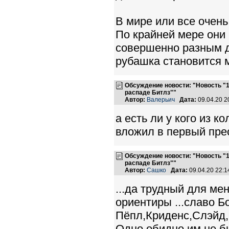
В мире или все очень
По крайней мере они
совершенно разным д
рубашка становится 
Обсуждение новости: "Новость "10
распаде Битлз""
Автор:
Валерьич
Дата:
09.04.20 
а есть ли у кого из 
вложил в первый пре
Обсуждение новости: "Новость "10
распаде Битлз""
Автор:
Сашко
Дата:
09.04.20 22:
...да трудный для мен
ориентиры ...славо Б
Пёпл,Криденс,Слэйд,
Одно обидно им не бы