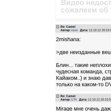
Re: Camel
Автор:
novo
Дата:
12.10.12 20:15
2mishana:
>две неизданные вещи 
Блин... такие неплох
чудесная команда, ст
Кайаком..) и знаю да
только на каком-то DV
Re: Camel
Автор:
UT4
Дата:
12.10.12 20:15
Mirage мне очень даж