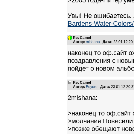
>2005 года-Питер ум
Увы! Не ошибаетесь.
Bardens-Water-Colors/
Re: Camel
Автор:
mishana
Дата:
23.01.12 20
наконец то оф.сайт 
поздравления с новы
пойдет о новом альб
Re: Camel
Автор:
Eeyore
Дата:
23.01.12 20:
2mishana:
>наконец то оф.сайт 
>молчания.Повесили 
>позже обещают ново