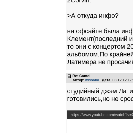
2Corvin:
>А откуда инфо?
на офсайте была инф
Клемент(последний и
то они с концертом 2
альбомом.По крайней
Латимера не просачив
Re: Camel
Автор:
mishana
Дата:
08.12.12 17
студийный джэм Лати
готовились,но не сро
https://www.youtube.com/watch?v