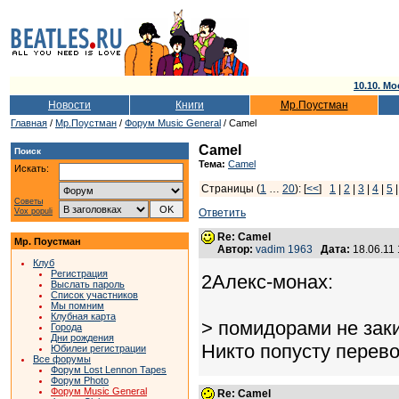
10.10. Мо
Новости
Книги
Мр.Поустман
Главная
/
Мр.Поустман
/
Форум Music General
/ Camel
Camel
Поиск
Тема:
Camel
Искать:
Страницы (
1
…
20
): [
<<
]
1
|
2
|
3
|
4
|
5
Советы
Vox populi
Ответить
Re: Camel
Мр. Поустман
Автор:
vadim 1963
Дата:
18.06.11
Клуб
Регистрация
2Алекс-монах:
Выслать пароль
Список участников
Мы помним
Клубная карта
> помидорами не зак
Города
Дни рождения
Никто попусту перево
Юбилеи регистрации
Все форумы
Форум Lost Lennon Tapes
Форум Photo
Форум Music General
Re: Camel