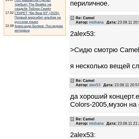
Пол Маккартни сделал
периличное.
трибьют The Beatles на
свадьбе Тейлор Свифт
17.02
СЕКРЕТ "Big Beat 83" (2026).
Первый мерсибит-альбом на
Re: Camel
русском языке
Автор:
mishana
Дата:
23.08.11 20
22.09
Александр Беляев. Последнее
интервью
2alex53:
>Сидю смотрю Camel-
я несколько вещей с
Re: Camel
Автор:
alex53
Дата:
23.08.11 20:
да хороший концерт.е
Colors-2005,музон на
Re: Camel
Автор:
mishana
Дата:
23.08.11 21
2alex53: