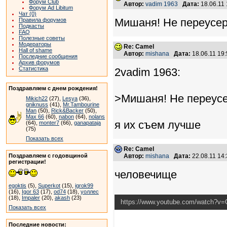
Форум Club
Автор:
vadim 1963
Дата:
18.06.11
Форум Ad Libitum
Чат (0)
Мишаня! Не переусер
Правила форумов
Подкасты
FAQ
Полезные советы
Модераторы
Re: Camel
Hall of shame
Автор:
mishana
Дата:
18.06.11 19
Последние сообщения
Архив форумов
Статистика
2vadim 1963:
Поздравляем с днем рождения!
>Мишаня! Не переусе
Mikich22
(27),
Lesya
(36),
gniknuss
(41),
Mr.Tambourine
Man
(50),
Rick&Backer
(50),
Max 66
(60),
nabon
(64),
nolans
я их съем лучше
(64),
monter7
(66),
ganapataja
(75)
Показать всех
Re: Camel
Поздравляем с годовщиной
Автор:
mishana
Дата:
22.08.11 14
регистрации!
человечище
egoktis
(5),
Superkot
(15),
igrok99
(16),
Igor 63
(17),
od74
(18),
уоллес
(18),
Impaler
(20),
akash
(23)
https://www.youtube.com/watch?v
Показать всех
Последние новости: