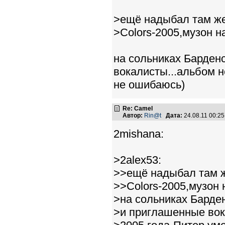
>ещё надыбал там же
>Colors-2005,музон 
на сольниках Барден
вокалисты...альбом н
не ошибаюсь)
Re: Camel
Автор:
Rin@t
Дата:
24.08.11 00:2
2mishana:
>2alex53:
>>ещё надыбал там ж
>>Colors-2005,музон
>на сольниках Барде
>и приглашенные вок