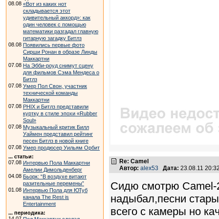
08.08
«Вот из каких нот
складывается этот
удивительный аккорд»: как
один человек с помощью
математики разгадал главную
гитарную загадку Битлз
08.08
Появились первые фото
Сирши Ронан в образе Линды
Маккартни
07.08
На Эбби-роуд снимут сцену
для фильмов Сэма Мендеса о
Битлз
07.08
Умер Пол Свон, участник
технической команды
Маккартни
07.08
PHIX и Битлз представили
куртку в стиле эпохи «Rubber
Soul»
07.08
Музыкальный критик Билл
Уаймен представил рейтинг
песен Битлз в новой книге
07.08
Умер продюсер Уильям Орбит
... статьи:
Re: Camel
07.08
Интервью Пола Маккартни
Автор:
alex53
Дата:
23.08.11 20:
Амелии Димольденберг
04.08
Бьорк: “В воздухе витают
Сидю смотрю Camel-2
разительные перемены”
01.08
Интервью Пола для ЮТуб
надыбал,песни стары
канала The Rest is
Entertainment
всего с камеры но ка
... периодика:
14.07