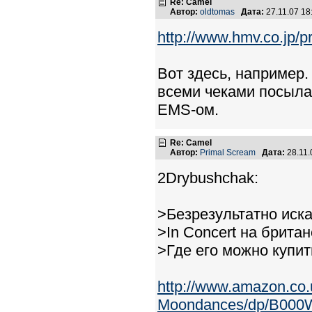
Re: Camel
Автор:
oldtomas
Дата:
27.11.07 1
http://www.hmv.co.jp/p
Вот здесь, например.
всеми чеками посыла
EMS-ом.
Re: Camel
Автор:
Primal Scream
Дата:
28.11.
2Drybushchak:
>Безрезультатно иск
>In Concert на брита
>Где его можно купит
http://www.amazon.co
Moondances/dp/B000W