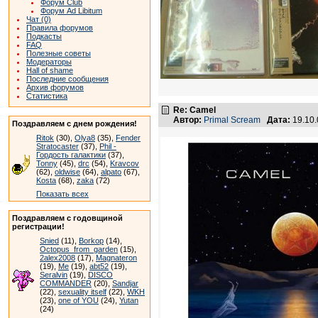
Форум Club
Форум Ad Libitum
Чат (0)
Правила форумов
Подкасты
FAQ
Полезные советы
Модераторы
Hall of shame
Последние сообщения
Архив форумов
Статистика
Re: Camel
Автор:
Primal Scream
Дата:
19.10
Поздравляем с днем рождения!
Ritok
(30),
Olya8
(35),
Fender
Stratocaster
(37),
Phil -
Гордость галактики
(37),
Tonny
(45),
drc
(54),
Kravcov
(62),
oldwise
(64),
alpato
(67),
Kosta
(68),
zaka
(72)
Показать всех
Поздравляем с годовщиной
регистрации!
Snied
(11),
Borkop
(14),
Octopus_from_garden
(15),
2alex2008
(17),
Magnateron
(19),
Me
(19),
abt52
(19),
Seralvin
(19),
DISCO
COMMANDER
(20),
Sandjar
(22),
sexuality itself
(22),
WKH
(23),
one of YOU
(24),
Yutan
(24)