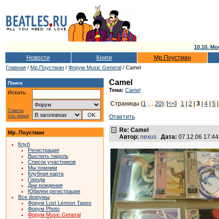
10.10. Мо
Новости
Книги
Мр.Поустман
Главная
/
Мр.Поустман
/
Форум Music General
/ Camel
Camel
Поиск
Тема:
Camel
Искать:
Страницы (
1
…
20
): [
<<
]
1
|
2
|
3
|
4
|
5
Советы
Vox populi
Ответить
Re: Camel
Мр. Поустман
Автор:
nexus
Дата:
07.12.06 17:4
Клуб
Регистрация
Выслать пароль
Список участников
Мы помним
Клубная карта
Города
Дни рождения
Юбилеи регистрации
Все форумы
Форум Lost Lennon Tapes
Форум Photo
Форум Music General