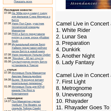
Показать всех
Последние новости:
07.08
На Эбби-роуд снимут сцену
для фильмов Сэма Мендеса о
Битлз
Camel Live in Concert
07.08
Умер Пол Свон, участник
технической команды
1. White Rider
Маккартни
07.08
PHIX и Битлз представили
2. Lunar Sea
куртку в стиле эпохи «Rubber
Soul»
3. Preparation
07.08
Музыкальный критик Билл
Уаймен представил рейтинг
4. Dunkirk
песен Битлз в новой книге
5. Another Night
07.08
Умер продюсер Уильям Орбит
06.08
`Revolver`: 60 лет спустя
6. Lady Fantasy
05.08
Скульптурную группу Битлз
установили в Томске
... статьи:
07.08
Интервью Пола Маккартни
Camel Live in Concert
Амелии Димольденберг
04.08
Бьорк: “В воздухе витают
7. First Light
разительные перемены”
01.08
8. Metrognome
Интервью Пола для ЮТуб
канала The Rest is
9. Unevensong
Entertainment
... периодика:
10. Rhayader
14.07
Пол Маккартни сделал
трибьют The Beatles на
11. Rhayader Goes To
свадьбе Тейлор Свифт