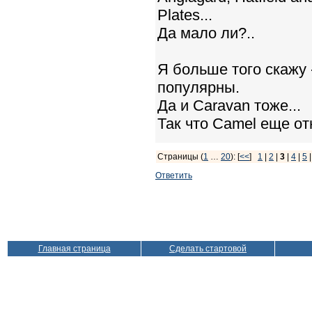
Plates...
Да мало ли?..
Я больше того скажу 
популярны.
Да и Caravan тоже...
Так что Camel еще от
Страницы (
1
…
20
): [
<<
]
1
|
2
|
3
|
4
|
5
Ответить
Главная страница
Сделать стартовой