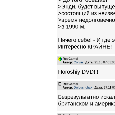
>Энди, будет выпущен
>состоящий из неизв
>время недолговечно
>в 1990-м.
Ничего себе! - И где
Интересно КРАЙНЕ!
Re: Camel
Автор:
Corvin
Дата:
21.10.07 01:
Horoshiy DVD!!!
Re: Camel
Автор:
Drybushchak
Дата:
27.11.0
Безрезультатно искал
британском и америк