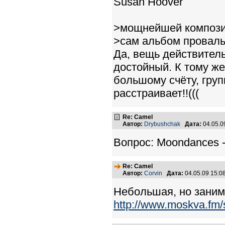
Susan Hoover
>мощнейшей композиц
>сам альбом проваль
Да, вещь действитель
достойный. К тому же
большому счёту, груп
расстраивает!!(((
Re: Camel
Автор:
Drybushchak
Дата:
04.05.0
Вопрос: Moondances -
Re: Camel
Автор:
Corvin
Дата:
04.05.09 15:
Небольшая, но заним
http://www.moskva.fm/