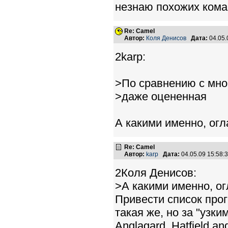
незнаю похожих коман
Re: Camel
Автор:
Коля Денисов
Дата:
04.05.
2karp:
>По сравнению с мног
>даже оцененная
А какими именно, ог
Re: Camel
Автор:
karp
Дата:
04.05.09 15:58
2Коля Денисов:
>А какими именно, о
Привести список прог
такая же, но за "узк
Anglagard, Hatfield an