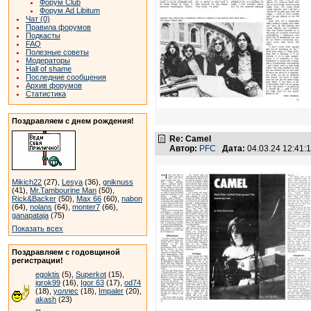
Форум Club
Форум Ad Libitum
Чат (0)
Правила форумов
Подкасты
FAQ
Полезные советы
Модераторы
Hall of shame
Последние сообщения
Архив форумов
Статистика
Поздравляем с днем рождения!
Re: Camel
Автор:
PFC
Дата:
04.03.24 12:41
Mikich22
(27),
Lesya
(36),
gniknuss
(41),
Mr.Tambourine Man
(50),
Rick&Backer
(50),
Max 66
(60),
nabon
(64),
nolans
(64),
monter7
(66),
ganapataja
(75)
Показать всех
Поздравляем с годовщиной
регистрации!
egoktis
(5),
Superkot
(15),
igrok99
(16),
Igor 63
(17),
od74
(18),
уоллес
(18),
Impaler
(20),
akash
(23)