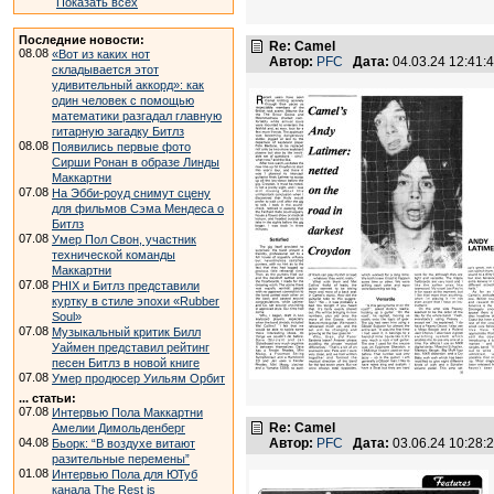
Показать всех
Последние новости:
Re: Camel
08.08
«Вот из каких нот
Автор:
PFC
Дата:
04.03.24 12:41
складывается этот
удивительный аккорд»: как
один человек с помощью
математики разгадал главную
гитарную загадку Битлз
08.08
Появились первые фото
Сирши Ронан в образе Линды
Маккартни
07.08
На Эбби-роуд снимут сцену
для фильмов Сэма Мендеса о
Битлз
07.08
Умер Пол Свон, участник
технической команды
Маккартни
07.08
PHIX и Битлз представили
куртку в стиле эпохи «Rubber
Soul»
07.08
Музыкальный критик Билл
Уаймен представил рейтинг
песен Битлз в новой книге
07.08
Умер продюсер Уильям Орбит
... статьи:
07.08
Интервью Пола Маккартни
Re: Camel
Амелии Димольденберг
04.08
Автор:
PFC
Дата:
03.06.24 10:28
Бьорк: “В воздухе витают
разительные перемены”
01.08
Интервью Пола для ЮТуб
канала The Rest is