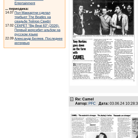
Entertainment
... периодика:
14.07
Пол Маккартни сделал
трибьют The Beatles на
свадьбе Тейлор Свифт
17.02
СЕКРЕТ "Big Beat 83" (2026).
Первый мерсибит-альбом на
русском языке
22.09
Александр Беляев. Последнее
интервью
Re: Camel
Автор:
PFC
Дата:
03.06.24 10:28