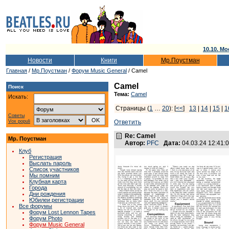
10.10. Мо
Новости
Книги
Мр.Поустман
Главная
/
Мр.Поустман
/
Форум Music General
/ Camel
Camel
Поиск
Тема:
Camel
Искать:
Страницы (
1
…
20
): [
<<
]
13
|
14
|
15
|
1
Советы
Vox populi
Ответить
Re: Camel
Мр. Поустман
Автор:
PFC
Дата:
04.03.24 12:41
Клуб
Регистрация
Выслать пароль
Список участников
Мы помним
Клубная карта
Города
Дни рождения
Юбилеи регистрации
Все форумы
Форум Lost Lennon Tapes
Форум Photo
Форум Music General