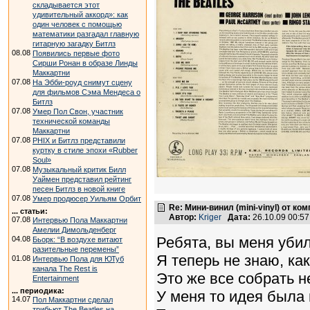
складывается этот
удивительный аккорд»: как
один человек с помощью
математики разгадал главную
гитарную загадку Битлз
08.08
Появились первые фото
Сирши Ронан в образе Линды
Маккартни
07.08
На Эбби-роуд снимут сцену
для фильмов Сэма Мендеса о
Битлз
07.08
Умер Пол Свон, участник
технической команды
Маккартни
07.08
PHIX и Битлз представили
куртку в стиле эпохи «Rubber
Soul»
07.08
Музыкальный критик Билл
Уаймен представил рейтинг
песен Битлз в новой книге
07.08
Умер продюсер Уильям Орбит
Re: Мини-винил (mini-vinyl) от к
... статьи:
Автор:
Kriger
Дата:
26.10.09 00:5
07.08
Интервью Пола Маккартни
Амелии Димольденберг
Ребята, вы меня убил
04.08
Бьорк: “В воздухе витают
разительные перемены”
Я теперь не знаю, ка
01.08
Интервью Пола для ЮТуб
канала The Rest is
Это же все собрать н
Entertainment
... периодика:
У меня то идея была 
14.07
Пол Маккартни сделал
трибьют The Beatles на