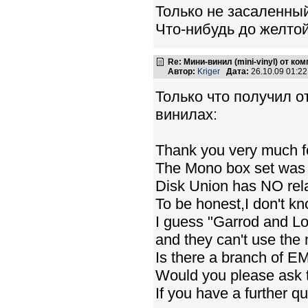
Только не засаленный
Что-нибудь до желтой
Re: Мини-винил (mini-vinyl) от к
Автор:
Kriger
Дата:
26.10.09 01:2
Только что получил о
винилах:
Thank you very much f
The Mono box set was 
Disk Union has NO rela
To be honest,I don't kn
I guess "Garrod and Lo
and they can't use the 
Is there a branch of EM
Would you please ask
If you have a further q