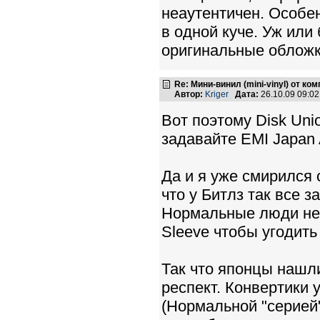
неаутентичен. Особе
в одной куче. Уж или
оригинальные обложк
Re: Мини-винил (mini-vinyl) от к
Автор:
Kriger
Дата:
26.10.09 09:0
Вот поэтому Disk Uni
задавайте EMI Japan 
Да и я уже смирился с
что у Битлз так все з
Нормальные люди не 
Sleeve чтобы угодить
Так что японцы нашл
респект. Конвертики 
(Нормальной "серией"