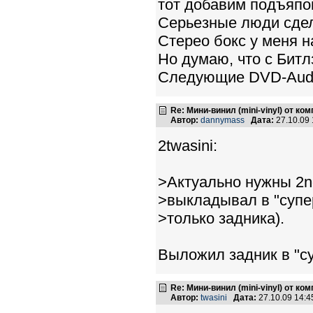
тот добавим подъяпон
Серьезные люди сдел
Стерео бокс у меня на
Но думаю, что с Битл
Следующие DVD-Audio
Re: Мини-винил (mini-vinyl) от к
Автор:
dannymass
Дата:
27.10.09
2twasini:
>Актуально нужны 2n
>выкладывал в "супер
>только задника).
Выложил задник в "су
Re: Мини-винил (mini-vinyl) от к
Автор:
twasini
Дата:
27.10.09 14: