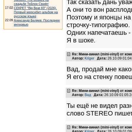
Так сказать дань ува
свадьбе Тейлор Свифт
17.02
А они то вон расплод
СЕКРЕТ "Big Beat 83" (2026).
Первый мерсибит-альбом на
Поэтому и японцы на
русском языке
22.09
Александр Беляев. Последнее
строчку-типографию.
интервью
Одних напечатаешь - 
Я в шоке.
Re: Мини-винил (mini-vinyl) от к
Автор:
Kriger
Дата:
26.10.09 01:0
Вад, продай мне како
Я его на стенку пове
Re: Мини-винил (mini-vinyl) от к
Автор:
Вад
Дата:
26.10.09 01:05
Ты ещё не видел разн
слово STEREO пишетс
Re: Мини-винил (mini-vinyl) от к
Автор:
Kriger
Дата:
26.10.09 01:0