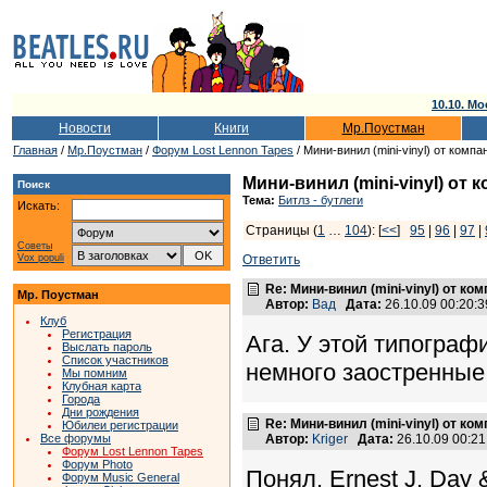
10.10. Мо
Новости
Книги
Мр.Поустман
Главная
/
Мр.Поустман
/
Форум Lost Lennon Tapes
/ Мини-винил (mini-vinyl) от ком
Мини-винил (mini-vinyl) от
Поиск
Тема:
Битлз - бутлеги
Искать:
Страницы (
1
…
104
): [
<<
]
95
|
96
|
97
|
Советы
Vox populi
Ответить
Re: Мини-винил (mini-vinyl) от к
Мр. Поустман
Автор:
Вад
Дата:
26.10.09 00:20
Клуб
Регистрация
Ага. У этой типограф
Выслать пароль
Список участников
немного заостренные,
Мы помним
Клубная карта
Города
Дни рождения
Re: Мини-винил (mini-vinyl) от к
Юбилеи регистрации
Все форумы
Автор:
Kriger
Дата:
26.10.09 00:2
Форум Lost Lennon Tapes
Форум Photo
Понял. Ernest J. Day 
Форум Music General