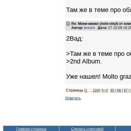
Там же в теме про об
Re: Мини-винил (mini-vinyl) от к
Автор:
twasini
Дата:
27.10.09 16:
2Вад:
>Там же в теме про 
>2nd Album.
Уже нашел! Molto graz
Страницы (
1
…
104
): [
<<
]
95
|
96
|
97
|
Ответить
Главная страница
Сделать стартовой