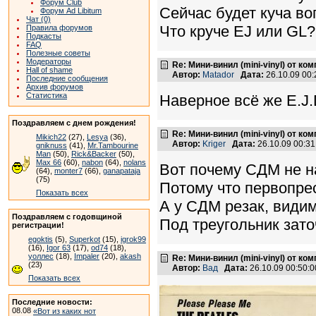
Форум Club
Сейчас будет куча во
Форум Ad Libitum
Чат (0)
Что круче EJ или GL?
Правила форумов
Подкасты
FAQ
Полезные советы
Модераторы
Re: Мини-винил (mini-vinyl) от к
Hall of shame
Автор:
Matador
Дата:
26.10.09 00
Последние сообщения
Архив форумов
Статистика
Наверное всё же E.J.
Поздравляем с днем рождения!
Re: Мини-винил (mini-vinyl) от к
Mikich22
(27),
Lesya
(36),
Автор:
Kriger
Дата:
26.10.09 00:3
gniknuss
(41),
Mr.Tambourine
Man
(50),
Rick&Backer
(50),
Max 66
(60),
nabon
(64),
nolans
Вот почему СДМ не н
(64),
monter7
(66),
ganapataja
(75)
Потому что первопрес
Показать всех
А у СДМ резак, видим
Поздравляем с годовщиной
Под треугольник зато
регистрации!
egoktis
(5),
Superkot
(15),
igrok99
(16),
Igor 63
(17),
od74
(18),
уоллес
(18),
Impaler
(20),
akash
Re: Мини-винил (mini-vinyl) от к
(23)
Автор:
Вад
Дата:
26.10.09 00:50
Показать всех
Последние новости:
08.08
«Вот из каких нот