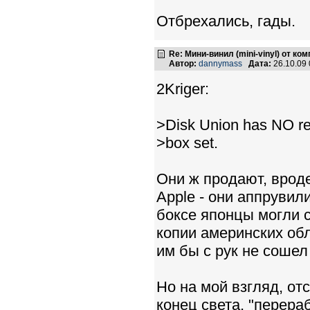
Отбрехались, гады.
Re: Мини-винил (mini-vinyl) от к
Автор:
dannymass
Дата:
26.10.09
2Kriger:
>Disk Union has NO rel
>box set.
Они ж продают, врод
Apple - они аппрувил
боксе японцы могли 
копии америнских обл
им бы с рук не сошел 
Но на мой взгляд, от
конец света, "перера