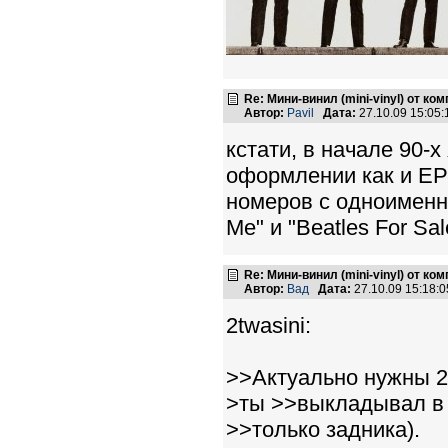
Re: Мини-винил (mini-vinyl) от к
Автор:
Pavil
Дата:
27.10.09 15:05
кстати, в начале 90-
оформлении как и EP "
номеров с одноименно
Me" и "Beatles For Sa
Re: Мини-винил (mini-vinyl) от к
Автор:
Вад
Дата:
27.10.09 15:18
2twasini:
>>Актуально нужны 2
>ты >>выкладывал в "
>>только задника).