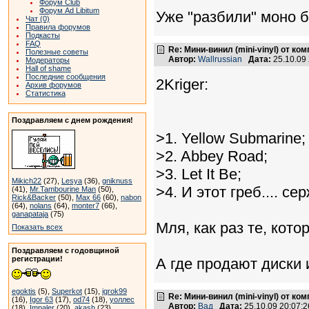
Форум Club
Форум Ad Libitum
Уже "разбили" моно б
Чат (0)
Правила форумов
Подкасты
FAQ
Re: Мини-винил (mini-vinyl) от к
Полезные советы
Автор:
Wallrussian
Дата:
25.10.09
Модераторы
Hall of shame
Последние сообщения
2Kriger:
Архив форумов
Статистика
Поздравляем с днем рождения!
>1. Yellow Submarine;
>2. Abbey Road;
>3. Let It Be;
Mikich22
(27),
Lesya
(36),
gniknuss
>4. И этот греб.... се
(41),
Mr.Tambourine Man
(50),
Rick&Backer
(50),
Max 66
(60),
nabon
(64),
nolans
(64),
monter7
(66),
ganapataja
(75)
Мля, как раз те, кото
Показать всех
Поздравляем с годовщиной
регистрации!
А где продают диски 
egoktis
(5),
Superkot
(15),
igrok99
Re: Мини-винил (mini-vinyl) от к
(16),
Igor 63
(17),
od74
(18),
уоллес
Автор:
Вад
Дата:
25.10.09 20:07
(18),
Impaler
(20),
akash
(23)