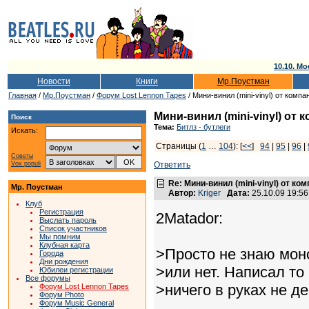
10.10. Мо
Новости
Книги
Мр.Поустман
Главная
/
Мр.Поустман
/
Форум Lost Lennon Tapes
/ Мини-винил (mini-vinyl) от ком
Мини-винил (mini-vinyl) от
Поиск
Тема:
Битлз - бутлеги
Искать:
Страницы (
1
…
104
): [
<<
]
94
|
95
|
96
|
Советы
Vox populi
Ответить
Re: Мини-винил (mini-vinyl) от к
Мр. Поустман
Автор:
Kriger
Дата:
25.10.09 19:5
Клуб
Регистрация
2Matador:
Выслать пароль
Список участников
Мы помним
Клубная карта
>Просто не знаю мон
Города
Дни рождения
>или нет. Написал то
Юбилеи регистрации
Все форумы
>ничего в руках не д
Форум Lost Lennon Tapes
Форум Photo
Форум Music General