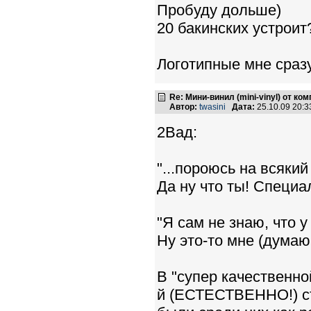
Пробуду дольше)
20 бакинских устроит
Логотипные мне сразу
Re: Мини-винил (mini-vinyl) от к
Автор:
twasini
Дата:
25.10.09 20:
2Вад:
"...пороюсь на всякий
Да ну что ты! Специа
"Я сам не знаю, что у
Ну это-то мне (думаю
В "супер качественной
й (ЕСТЕСТВЕННО!) ст