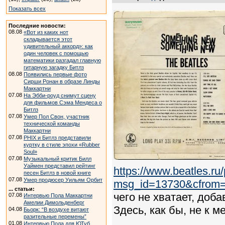
Показать всех
Последние новости:
08.08
«Вот из каких нот
складывается этот
удивительный аккорд»: как
один человек с помощью
математики разгадал главную
гитарную загадку Битлз
08.08
Появились первые фото
Сирши Ронан в образе Линды
Маккартни
07.08
На Эбби-роуд снимут сцену
для фильмов Сэма Мендеса о
Битлз
07.08
Умер Пол Свон, участник
технической команды
Маккартни
07.08
PHIX и Битлз представили
куртку в стиле эпохи «Rubber
Soul»
07.08
Музыкальный критик Билл
Уаймен представил рейтинг
https://www.beatles.r
песен Битлз в новой книге
07.08
Умер продюсер Уильям Орбит
msg_id=13730&cfrom
... статьи:
чего не хватает, доба
07.08
Интервью Пола Маккартни
Амелии Димольденберг
Здесь, как бы, не к м
04.08
Бьорк: “В воздухе витают
разительные перемены”
01.08
Интервью Пола для ЮТуб