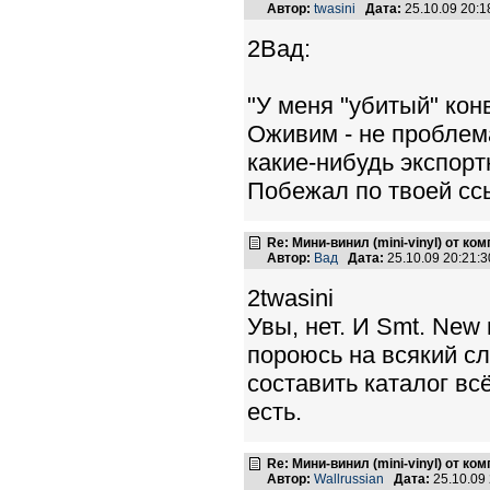
Автор:
twasini
Дата:
25.10.09 20:
2Вад:
"У меня "убитый" конв
Оживим - не проблема
какие-нибудь экспорт
Побежал по твоей ссы
Re: Мини-винил (mini-vinyl) от к
Автор:
Вад
Дата:
25.10.09 20:21
2twasini
Увы, нет. И Smt. New
пороюсь на всякий сл
составить каталог всё
есть.
Re: Мини-винил (mini-vinyl) от к
Автор:
Wallrussian
Дата:
25.10.09