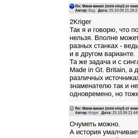
Re: Мини-винил (mini-vinyl) от к
Автор:
Вад
Дата:
25.10.09 21:29
2Kriger
Так я и говорю, что п
нельзя. Вполне може
разных станках - ведь
и в другом варианте.
Та же задача и с син
Made in Gt. Britain, 
различных источниках
знаменателю так и не
одновремено, но тоже
Re: Мини-винил (mini-vinyl) от к
Автор:
Kriger
Дата:
25.10.09 21:4
Очуметь можно.
А история умалчивае