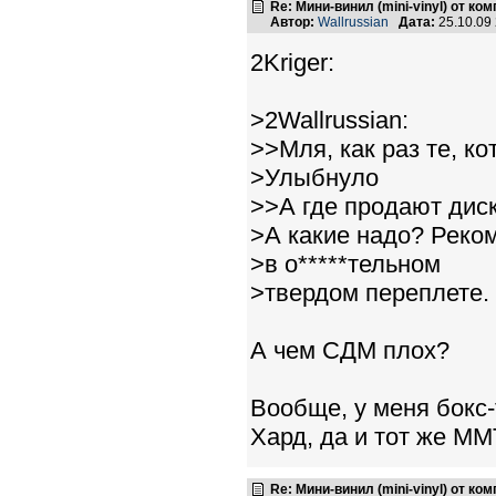
Re: Мини-винил (mini-vinyl) от к
Автор:
Wallrussian
Дата:
25.10.09
2Kriger:
>2Wallrussian:
>>Мля, как раз те, ко
>Улыбнуло
>>А где продают диск
>А какие надо? Реком
>в о*****тельном
>твердом переплете.
А чем СДМ плох?
Вообще, у меня бокс-
Хард, да и тот же ММ
Re: Мини-винил (mini-vinyl) от к