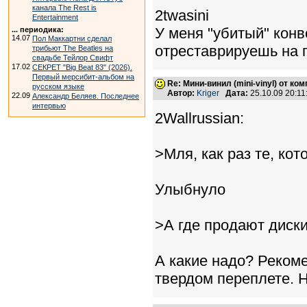
канала The Rest is
2twasini
Entertainment
У меня "убитый" конв
... периодика:
14.07
Пол Маккартни сделал
отреставрируешь на 
трибьют The Beatles на
свадьбе Тейлор Свифт
17.02
СЕКРЕТ "Big Beat 83" (2026).
Первый мерсибит-альбом на
Re: Мини-винил (mini-vinyl) от к
русском языке
Автор:
Kriger
Дата:
25.10.09 20:1
22.09
Александр Беляев. Последнее
интервью
2Wallrussian:
>Мля, как раз те, кот
Улыбнуло
>А где продают диски
А какие надо? Рекоме
твердом переплете. 