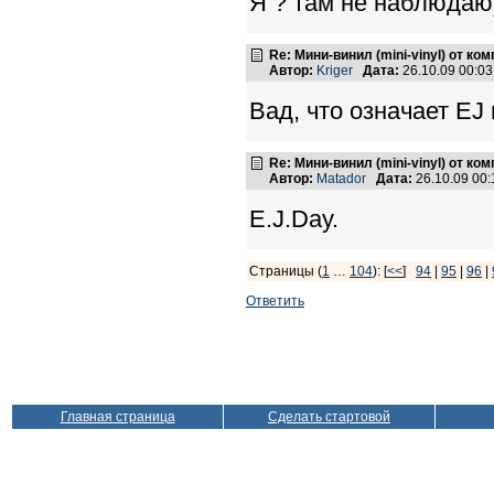
Я ? там не наблюдаю
Re: Мини-винил (mini-vinyl) от к
Автор:
Kriger
Дата:
26.10.09 00:0
Вад, что означает EJ 
Re: Мини-винил (mini-vinyl) от к
Автор:
Matador
Дата:
26.10.09 00
E.J.Day.
Страницы (
1
…
104
): [
<<
]
94
|
95
|
96
|
Ответить
Главная страница
Сделать стартовой