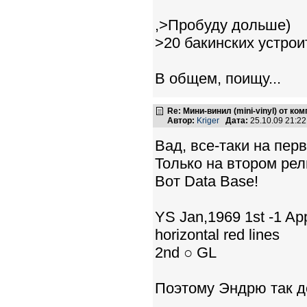
,>Пробуду дольше)
>20 бакинских устрои
В общем, поищу...
Re: Мини-винил (mini-vinyl) от к
Автор:
Kriger
Дата:
25.10.09 21:2
Вад, все-таки на пер
Только на втором рел
Вот Data Base!
YS Jan,1969 1st -1 Ap
horizontal red lines
2nd ○ GL
Поэтому Эндрю так д