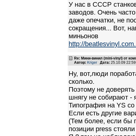
У нас в СССР станко
заводов. Очень часто
даже опечатки, не п
сокращения... Вот, н
миньонов
http://beatlesvinyl.c
Re: Мини-винил (mini-vinyl) от к
Автор:
Kriger
Дата:
25.10.09 22:5
Ну, вот,люди поработа
сколько.
Поэтому не доверять 
шнягу не собирают - я
Типография на YS со 
Если есть другие вар
(Тем более, если бы 
позиции press стояли