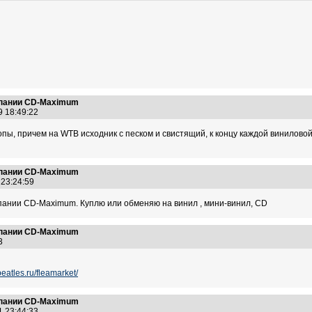
омпании CD-Maximum
9 18:49:22
ропы, причем на WTB исходник с песком и свистящий, к концу каждой винилово
омпании CD-Maximum
 23:24:59
мпании CD-Maximum. Куплю или обменяю на винил , мини-винил, CD
омпании CD-Maximum
:33
beatles.ru/fleamarket/
омпании CD-Maximum
1 23:44:33