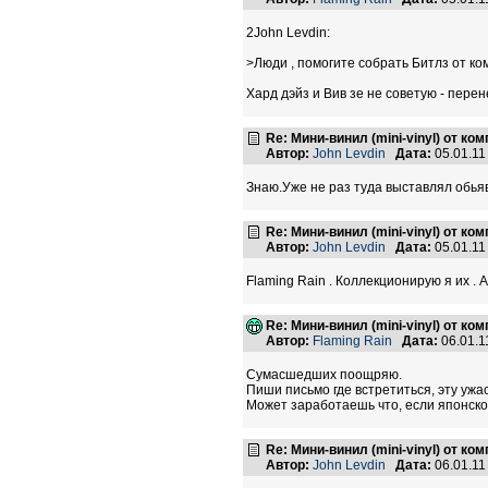
2John Levdin:
>Люди , помогите собрать Битлз от к
Хард дэйз и Вив зе не советую - пер
Re: Мини-винил (mini-vinyl) от к
Автор:
John Levdin
Дата:
05.01.11
Знаю.Уже не раз туда выставлял обьяв
Re: Мини-винил (mini-vinyl) от к
Автор:
John Levdin
Дата:
05.01.11
Flaming Rain . Коллекционирую я их .
Re: Мини-винил (mini-vinyl) от к
Автор:
Flaming Rain
Дата:
06.01.1
Сумасшедших поощряю.
Пиши письмо где встретиться, эту ужа
Может заработаешь что, если японско
Re: Мини-винил (mini-vinyl) от к
Автор:
John Levdin
Дата:
06.01.11