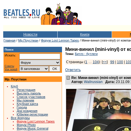
Новости
Книги
Главная
/
Мр.Поустман
/
Форум Lost Lennon Tapes
/ Мини-винил (mini-vinyl) от ком
Мини-винил (mini-vinyl) от
Поиск
Тема:
Битлз - бутлеги
Искать:
Страницы (
1
…
104
): [
<<
]
99
|
100
|
10
Советы
Vox populi
Ответить
Re: Мини-винил (mini-vinyl) от к
Мр. Поустман
Автор:
Wallrussian
Дата:
23.11.09
Клуб
Регистрация
Выслать пароль
Список участников
Мы помним
Клубная карта
Города
Дни рождения
Юбилеи регистрации
Все форумы
Форум Lost Lennon Tapes
Форум Photo
Форум Music General