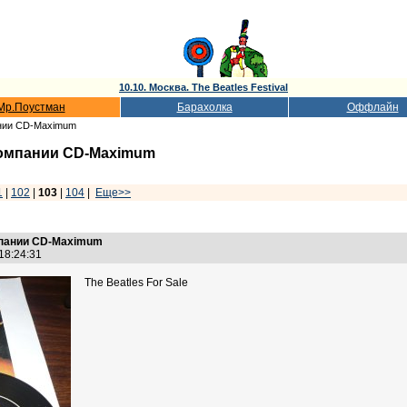
10.10. Москва. The Beatles Festival
Мр.Поустман
Барахолка
Оффлайн
пании CD-Maximum
 компании CD-Maximum
1
|
102
|
103
|
104
|
Еще>>
омпании CD-Maximum
 18:24:31
The Beatles For Sale