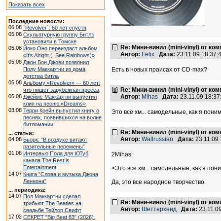
Показать всех
Последние новости:
06.08
`Revolver`: 60 лет спустя
05.08
Скульптурную группу Битлз
установили в Томске
Re: Мини-винил (mini-vinyl) от к
05.08
Йоко Оно переиздаст альбом
Автор:
Felix
Дата:
23.11.09 18:37
«It’s Alright (I See Rainbows)»
05.08
Джон Бон Джови позвонил
Полу Маккартни из дома
Есть в новых праисах от CD-max?
детства битла
05.08
Альбому «Revolver» — 60 лет:
Re: Мини-винил (mini-vinyl) от к
что пишет зарубежная пресса
05.08
Автор:
Mihas
Дата:
23.11.09 18:3
Джеймс Маккартни выпустил
клип на песню «Dreams»
03.08
Терри Крейн выпустил книгу о
Это всё хм... самодельные, как я пони
песнях, появившихся на волне
битломании
Re: Мини-винил (mini-vinyl) от к
... статьи:
Автор:
Wallrussian
Дата:
23.11.09
04.08
Бьорк: “В воздухе витают
разительные перемены”
01.08
Интервью Пола для ЮТуб
2Mihas:
канала The Rest is
Entertainment
>Это всё хм... самодельные, как я по
14.07
Книга "Слова и музыка Джона
Леннона"
Да, это все народное творчество.
... периодика:
14.07
Пол Маккартни сделал
Re: Мини-винил (mini-vinyl) от к
трибьют The Beatles на
Автор:
Шеттерхенд
Дата:
23.11.0
свадьбе Тейлор Свифт
17.02
СЕКРЕТ "Big Beat 83" (2026).