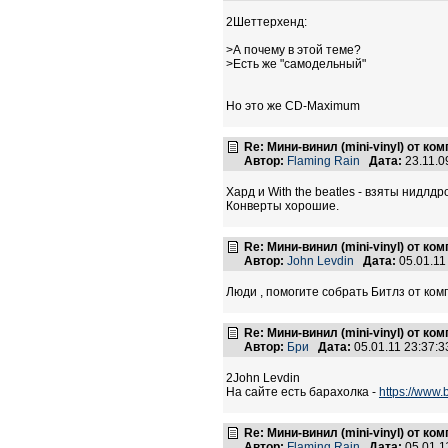
2Шеттерхенд:
>А почему в этой теме?
>Есть же "самодельный"
Но это же CD-Maximum
Re: Мини-винил (mini-vinyl) от к
Автор:
Flaming Rain
Дата:
23.11.0
Хард и With the beatles - взяты нидлд
Конверты хорошие.
Re: Мини-винил (mini-vinyl) от к
Автор:
John Levdin
Дата:
05.01.11
Люди , помогите собрать Битлз от ко
Re: Мини-винил (mini-vinyl) от к
Автор:
Бри
Дата:
05.01.11 23:37
2John Levdin
На сайте есть барахолка -
https://www.
Re: Мини-винил (mini-vinyl) от к
Автор:
Flaming Rain
Дата:
05.01.1