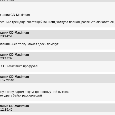
омпании CD-Maximum.
енесены с трещаще-свястящей винилги, халтура полная, разве что любоваться
омпании CD-Maximum
 23:44:51
ления - без толку. Может здесь помогут.
омпании CD-Maximum
 23:47:39
 А в CD-Maximum профукал
омпании CD-Maximum
1 09:22:40
сную пару даром отдам, ценность у неё никакая.
му другу байки расскажешь))
омпании CD-Maximum
 12:35:45