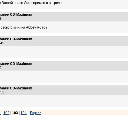
 Вашей почте.Договоримся о встрече.
омпании CD-Maximum
:38
овского миника Abbey Road?
омпании CD-Maximum
0:49
омпании CD-Maximum
:20
омпании CD-Maximum
9:53
1
|
102
|
103
|
104
|
Еще>>