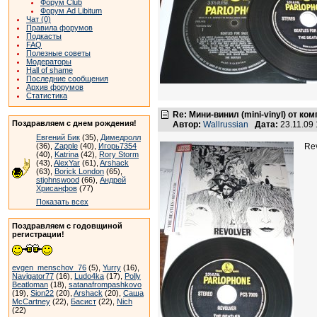
Форум Club
Форум Ad Libitum
Чат (0)
Правила форумов
Подкасты
FAQ
Полезные советы
Модераторы
Hall of shame
Последние сообщения
Архив форумов
Статистика
Re: Мини-винил (mini-vinyl) от к
Поздравляем с днем рождения!
Автор:
Wallrussian
Дата:
23.11.09
Евгений Бик
(35),
Димедролл
(36),
Zapple
(40),
Игорь7354
Re
(40),
Katrina
(42),
Rory Storm
(43),
AlexYar
(61),
Arshack
(63),
Borick London
(65),
stjohnswood
(66),
Андрей
Хрисанфов
(77)
Показать всех
Поздравляем с годовщиной
регистрации!
evgen_menschov_76
(5),
Yurry
(16),
Navigator77
(16),
Ludo4ka
(17),
Polly
Beatloman
(18),
satanafrompashkovo
(19),
Sion22
(20),
Arshack
(20),
Саша
McCartney
(22),
Басист
(22),
Nich
(22)