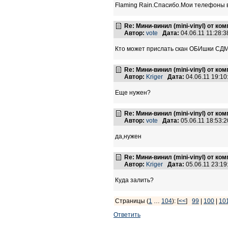
Flaming Rain.Спасибо.Мои телефоны в
Re: Мини-винил (mini-vinyl) от к
Автор:
vote
Дата:
04.06.11 11:28
Кто может прислать скан ОБИшки СДМ
Re: Мини-винил (mini-vinyl) от к
Автор:
Kriger
Дата:
04.06.11 19:1
Еще нужен?
Re: Мини-винил (mini-vinyl) от к
Автор:
vote
Дата:
05.06.11 18:53
да,нужен
Re: Мини-винил (mini-vinyl) от к
Автор:
Kriger
Дата:
05.06.11 23:1
Куда залить?
Страницы (
1
…
104
): [
<<
]
99
|
100
|
10
Ответить