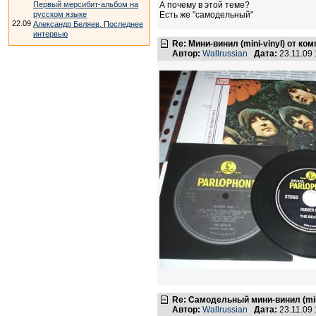
Первый мерсибит-альбом на
А почему в этой теме?
русском языке
Есть же "самодельный"
22.09
Александр Беляев. Последнее
интервью
Re: Мини-винил (mini-vinyl) от к
Автор:
Wallrussian
Дата:
23.11.09
Re: Самодельный мини-винил (min
Автор:
Wallrussian
Дата:
23.11.09