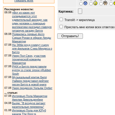
Показать всех
Последние новости:
Картинка:
08.08
«Вот из каких нот
складывается этот
удивительный аккорд»: как
Translit -> кириллица
один человек с помощью
математики разгадал главную
Прислать мне копии всех ответов
гитарную загадку Битлз
08.08
Появились первые фото
Сирши Ронан в образе Линды
Маккартни
07.08
На Эбби-роуд снимут сцену
для фильмов Сэма Мендеса о
Битлз
07.08
Умер Пол Свон, участник
технической команды
Маккартни
07.08
PHIX и Битлз представили
куртку в стиле эпохи «Rubber
Soul»
07.08
Музыкальный критик Билл
Уаймен представил рейтинг
песен Битлз в новой книге
07.08
Умер продюсер Уильям Орбит
... статьи:
07.08
Интервью Пола Маккартни
Амелии Димольденберг
04.08
Бьорк: “В воздухе витают
разительные перемены”
01.08
Интервью Пола для ЮТуб
канала The Rest is