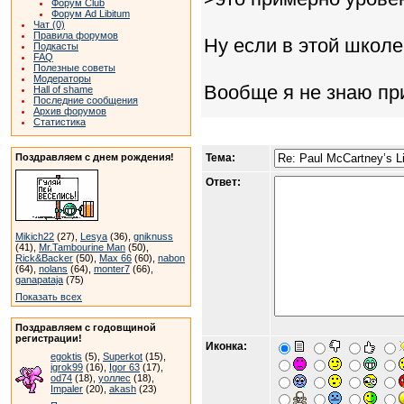
Форум Club
Форум Ad Libitum
Чат (0)
Правила форумов
Ну если в этой школе
Подкасты
FAQ
Полезные советы
Модераторы
Вообще я не знаю пр
Hall of shame
Последние сообщения
Архив форумов
Статистика
Поздравляем с днем рождения!
Тема:
Ответ:
Mikich22
(27),
Lesya
(36),
gniknuss
(41),
Mr.Tambourine Man
(50),
Rick&Backer
(50),
Max 66
(60),
nabon
(64),
nolans
(64),
monter7
(66),
ganapataja
(75)
Показать всех
Поздравляем с годовщиной
регистрации!
Иконка:
egoktis
(5),
Superkot
(15),
igrok99
(16),
Igor 63
(17),
od74
(18),
уоллес
(18),
Impaler
(20),
akash
(23)