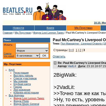
10.10. Мо
Новости
Книги
Мр.Поустман
Главная
/
Мр.Поустман
/
Форум Lost Lennon Tapes
/ Paul McCartney’s Liverpool Orator
Paul McCartney’s Liverpool O
Поиск
Тема:
Пол Маккартни - Liverpool Oratorio (1
Искать:
Страницы: [
<<
]
1
|
2
|
3
Советы
Vox populi
Ответить
Re: Paul McCartney’s Liverpool Ora
Мр. Поустман
Автор:
VadLit
Дата:
23.10.18 07:1
Клуб
Регистрация
2BigWalk:
Выслать пароль
Список участников
Мы помним
Клубная карта
>2VadLit:
Города
Дни рождения
>>Точно так же как ты
Юбилеи регистрации
Все форумы
>Ну, то есть, уровень
Форум Lost Lennon Tapes
Форум Photo
Форум Music General
>это примерно урове