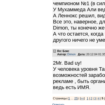
чемпионом №1 (в сил
У Мухаммеда Али вед
А Леннокс решил, вид
Все это, наверное, д
Dimon, ты конечно же
А что остается, когд
другого ничего не ум
Re: Бокс
Автор:
Dimon
Дата:
20.12.04 01:
2Mr. Bad uy!
У человека уровня Та
возможностей заработ
рекламе , быть органи
ведь есть ИМЯ.
Страницы (
1
…
25
): [
<<
]
1
|
2
|
3
|
4
|
5
Ответить