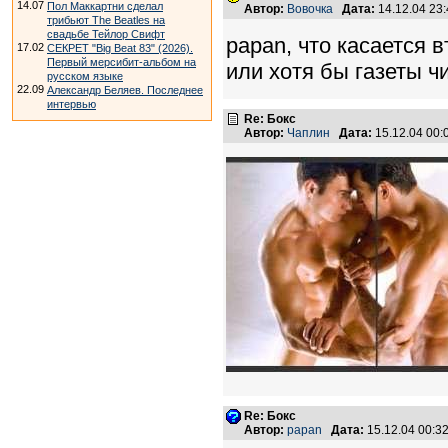
14.07
Пол Маккартни сделал
Автор:
Вовочка
Дата:
14.12.04 23
трибьют The Beatles на
свадьбе Тейлор Свифт
papan, что касается 
17.02
СЕКРЕТ "Big Beat 83" (2026).
Первый мерсибит-альбом на
или хотя бы газеты чи
русском языке
22.09
Александр Беляев. Последнее
интервью
Re: Бокс
Автор:
Чаплин
Дата:
15.12.04 00
Re: Бокс
Автор:
papan
Дата:
15.12.04 00: