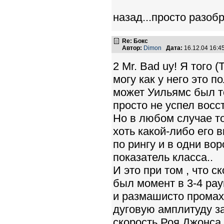
назад...просто разоб
Re: Бокс
Автор:
Dimon
Дата:
16.12.04 16:
2 Mr. Bad uy! Я того 
могу как у него это 
может Уильямс был то
просто не успел восс
Но в любом случае то
хоть какой-либо его 
по рингу и в одни во
показатель класса..
И это при том , что 
был момент в 3-4 рау
и размашисто промахн
дуговую амплитуду з
скорость Роя Джонса.