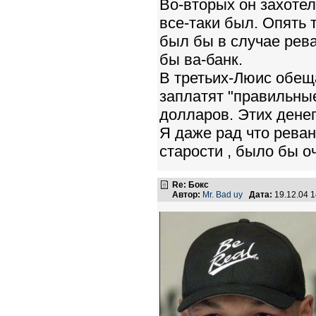
Во-вторых он захотел
все-таки был. Опять т
был бы в случае рев
бы ва-банк.
В третьих-Люис обещ
заплатят "правильные
долларов. Этих денег
Я даже рад что реван
старости , было бы о
Re: Бокс
Автор:
Mr. Bad uy
Дата:
19.12.04 