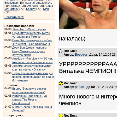
Beatloman
(18),
satanafrompashkovo
(19),
Sion22
(20),
Arshack
(20),
Саша
McCartney
(22),
Басист
(22),
Nich
(22)
Показать всех
Последние новости:
06.08
`Revolver`: 60 лет спустя
05.08
Скульптурную группу Битлз
установили в Томске
началась)
05.08
Йоко Оно переиздаст альбом
«It’s Alright (I See Rainbows)»
05.08
Джон Бон Джови позвонил
Re: Бокс
Полу Маккартни из дома
Автор:
Вовочка
Дата:
14.12.04 23
детства битла
05.08
Альбому «Revolver» — 60 лет:
что пишет зарубежная пресса
УРРРРРРРРРРРААААААААА
05.08
Джеймс Маккартни выпустил
Виталька ЧЕМПИОН!!!
клип на песню «Dreams»
03.08
Терри Крейн выпустил книгу о
песнях, появившихся на волне
битломании
Re: Бокс
... статьи:
Автор:
papan
Дата:
14.12.04 23:
04.08
Бьорк: “В воздухе витают
разительные перемены”
Много нового и интер
01.08
Интервью Пола для ЮТуб
канала The Rest is
чемпион.
Entertainment
14.07
Книга "Слова и музыка Джона
Леннона"
... периодика:
Re: Бокс