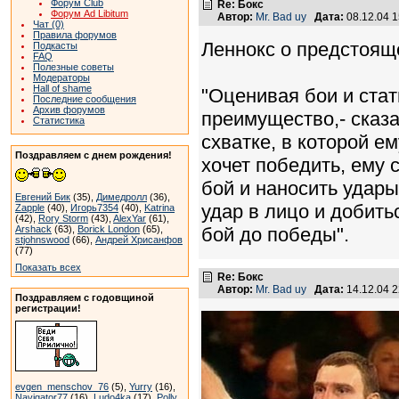
Форум Club
Re: Бокс
Форум Ad Libitum
Автор:
Mr. Bad uy
Дата:
08.12.04 
Чат (0)
Правила форумов
Леннокс о предстояще
Подкасты
FAQ
Полезные советы
Модераторы
Hall of shame
"Оценивая бои и стат
Последние сообщения
Архив форумов
преимущество,- сказа
Статистика
схватке, в которой е
Поздравляем с днем рождения!
хочет победить, ему 
бой и наносить удары
Евгений Бик
(35),
Димедролл
(36),
удар в лицо и добить
Zapple
(40),
Игорь7354
(40),
Katrina
(42),
Rory Storm
(43),
AlexYar
(61),
Arshack
(63),
Borick London
(65),
бой до победы".
stjohnswood
(66),
Андрей Хрисанфов
(77)
Показать всех
Re: Бокс
Автор:
Mr. Bad uy
Дата:
14.12.04 
Поздравляем с годовщиной
регистрации!
evgen_menschov_76
(5),
Yurry
(16),
Navigator77
(16),
Ludo4ka
(17),
Polly