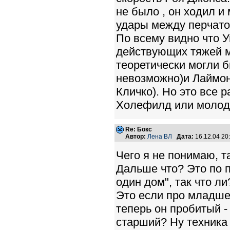
не было , он ходил 
удары между перчаток
По всему видно что У
действующих тяжей м
теоретически могли б
невозможно)и Лаймо
Кличко). Но это все р
Холефилд или молодо
Re: Бокс
Автор:
Лена ВЛ
Дата:
16.12.04 2
Чего я не понимаю, та
Дальше что? Это по п
один дом", так что л
Это если про младшег
теперь он пробитый - 
старший? Ну техника