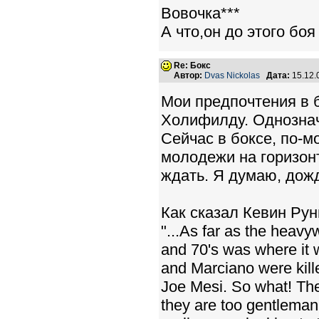
Вовочка***
А что,он до этого бо
Re: Бокс
Автор:
Dvas Nickolas
Дата:
15.12.
Мои предпочтения в 
Холифилду. Однознач
Сейчас в боксе, по-м
молодежи на горизонт
ждать. Я думаю, дож
Как сказал Кевин Рун
"...As far as the heavy
and 70's was where it w
and Marciano were kill
Joe Mesi. So what! 
they are too gentleman-l