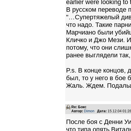
earlier were looking to 
В русском переводе п
"…Супертяжелый диви
что надо. Такие парн
Марчиано были убийц
Кличко и Джо Мези. И
потому, что они сли
ранее выглядели так, 
P.s. В конце концов,
был, то у него в бо
Жаль. Ждем. Подальш
Re: Бокс
Автор:
Dimon
Дата:
15.12.04 01:
После боя с Денни У
что типа опять Вита