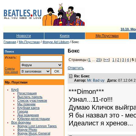
10.10. Мо
Новости
Книги
Мр.Поустман
Главная
/
Мр.Поустман
/
Форум Ad Libitum
/ Бокс
Бокс
Поиск
Искать:
Страницы (
1
…
25
): [
<<
]
1
|
2
|
3
|
4
|
5
Ответить
Советы
Vox populi
Re: Бокс
Автор:
Mr. Bad uy
Дата:
07.12.04 
Мр. Поустман
Клуб
***Dimon***
Регистрация
Выслать пароль
Узнал...11-го!!!
Список участников
Мы помним
Думаю Кличок выйграе
Клубная карта
Города
Я бы назвал это - мес
Дни рождения
Юбилеи регистрации
Идеалист я хренов...
Все форумы
Форум Lost Lennon Tapes
Форум Photo
Форум Music General