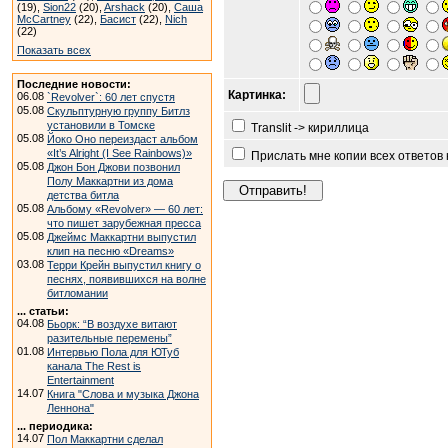
(19),
Sion22
(20),
Arshack
(20),
Саша
McCartney
(22),
Басист
(22),
Nich
(22)
Показать всех
Последние новости:
Картинка:
06.08
`Revolver`: 60 лет спустя
05.08
Скульптурную группу Битлз
установили в Томске
Translit -> кириллица
05.08
Йоко Оно переиздаст альбом
«It’s Alright (I See Rainbows)»
Прислать мне копии всех ответов
05.08
Джон Бон Джови позвонил
Полу Маккартни из дома
детства битла
05.08
Альбому «Revolver» — 60 лет:
что пишет зарубежная пресса
05.08
Джеймс Маккартни выпустил
клип на песню «Dreams»
03.08
Терри Крейн выпустил книгу о
песнях, появившихся на волне
битломании
... статьи:
04.08
Бьорк: “В воздухе витают
разительные перемены”
01.08
Интервью Пола для ЮТуб
канала The Rest is
Entertainment
14.07
Книга "Слова и музыка Джона
Леннона"
... периодика:
14.07
Пол Маккартни сделал