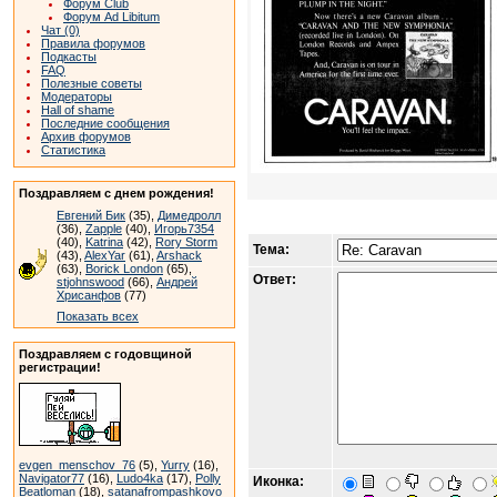
Форум Club
Форум Ad Libitum
Чат (0)
Правила форумов
Подкасты
FAQ
Полезные советы
Модераторы
Hall of shame
Последние сообщения
Архив форумов
Статистика
Поздравляем с днем рождения!
Евгений Бик
(35),
Димедролл
(36),
Zapple
(40),
Игорь7354
(40),
Katrina
(42),
Rory Storm
Тема:
(43),
AlexYar
(61),
Arshack
(63),
Borick London
(65),
Ответ:
stjohnswood
(66),
Андрей
Хрисанфов
(77)
Показать всех
Поздравляем с годовщиной
регистрации!
evgen_menschov_76
(5),
Yurry
(16),
Navigator77
(16),
Ludo4ka
(17),
Polly
Иконка:
Beatloman
(18),
satanafrompashkovo