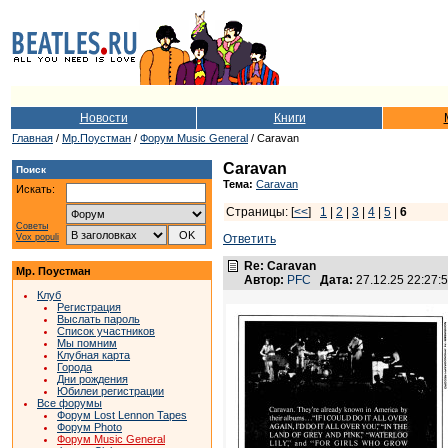
Новости
Книги
Главная
/
Мр.Поустман
/
Форум Music General
/ Caravan
Caravan
Поиск
Тема:
Caravan
Искать:
Страницы: [
<<
]
1
|
2
|
3
|
4
|
5
|
6
Советы
Vox populi
Ответить
Re: Caravan
Мр. Поустман
Автор:
PFC
Дата:
27.12.25 22:27
Клуб
Регистрация
Выслать пароль
Список участников
Мы помним
Клубная карта
Города
Дни рождения
Юбилеи регистрации
Все форумы
Форум Lost Lennon Tapes
Форум Photo
Форум Music General