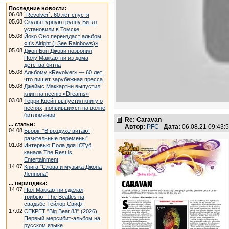
Последние новости:
06.08
`Revolver`: 60 лет спустя
05.08
Скульптурную группу Битлз
установили в Томске
05.08
Йоко Оно переиздаст альбом
«It’s Alright (I See Rainbows)»
05.08
Джон Бон Джови позвонил
Полу Маккартни из дома
детства битла
05.08
Альбому «Revolver» — 60 лет:
что пишет зарубежная пресса
05.08
Джеймс Маккартни выпустил
клип на песню «Dreams»
03.08
Терри Крейн выпустил книгу о
песнях, появившихся на волне
битломании
Re: Caravan
... статьи:
Автор:
PFC
Дата:
06.08.21 09:43
04.08
Бьорк: “В воздухе витают
разительные перемены”
01.08
Интервью Пола для ЮТуб
канала The Rest is
Entertainment
14.07
Книга "Слова и музыка Джона
Леннона"
... периодика:
14.07
Пол Маккартни сделал
трибьют The Beatles на
свадьбе Тейлор Свифт
17.02
СЕКРЕТ "Big Beat 83" (2026).
Первый мерсибит-альбом на
русском языке