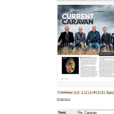
Страницы: [
<<
]
1
|
2
|
3
|
4
|
5
|
6
|
Еще
Ответить
Тема: