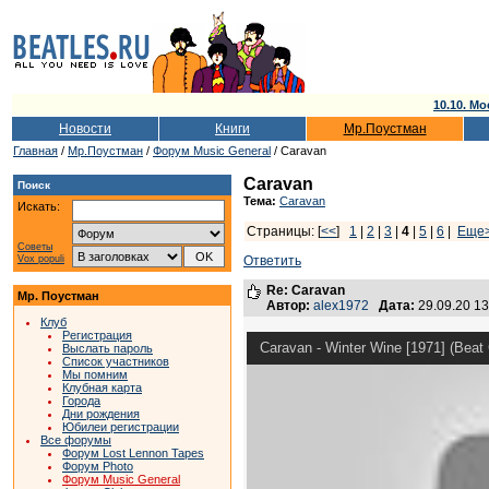
10.10. Мо
Новости
Книги
Мр.Поустман
Главная
/
Мр.Поустман
/
Форум Music General
/ Caravan
Caravan
Поиск
Тема:
Caravan
Искать:
Страницы: [
<<
]
1
|
2
|
3
|
4
|
5
|
6
|
Еще
Советы
Vox populi
Ответить
Re: Caravan
Мр. Поустман
Автор:
alex1972
Дата:
29.09.20 1
Клуб
Регистрация
Caravan - Winter Wine [1971] (Beat
Выслать пароль
Список участников
Мы помним
Клубная карта
Города
Дни рождения
Юбилеи регистрации
Все форумы
Форум Lost Lennon Tapes
Форум Photo
Форум Music General