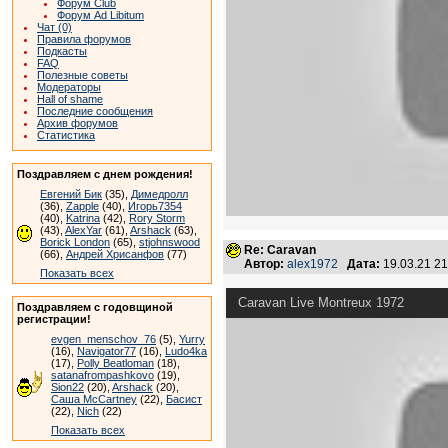
Форум Club
Форум Ad Libitum
Чат (0)
Правила форумов
Подкасты
FAQ
Полезные советы
Модераторы
Hall of shame
Последние сообщения
Архив форумов
Статистика
Поздравляем с днем рождения!
Евгений Бик
(35),
Димедролл
(36),
Zapple
(40),
Игорь7354
(40),
Katrina
(42),
Rory Storm
(43),
AlexYar
(61),
Arshack
(63),
Borick London
(65),
stjohnswood
Re: Caravan
(66),
Андрей Хрисанфов
(77)
Автор:
alex1972
Дата:
19.03.21 2
Показать всех
Caravan Live Montreux 1972
Поздравляем с годовщиной
регистрации!
evgen_menschov_76
(5),
Yurry
(16),
Navigator77
(16),
Ludo4ka
(17),
Polly Beatloman
(18),
satanafrompashkovo
(19),
Sion22
(20),
Arshack
(20),
Саша McCartney
(22),
Басист
(22),
Nich
(22)
Показать всех