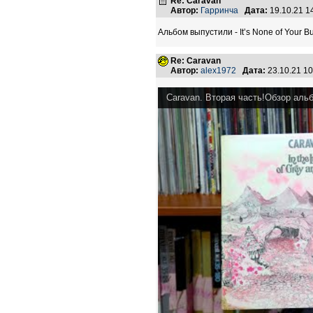
Re: Caravan
Автор:
Гарринча
Дата:
19.10.21 
Альбом выпустили - It’s None of Your B
Re: Caravan
Автор:
alex1972
Дата:
23.10.21 1
Caravan. Вторая часть!Обзор аль