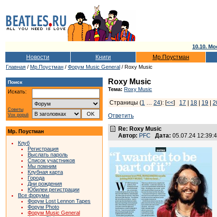
10.10. Мо
Новости
Книги
Мр.Поустман
Главная
/
Мр.Поустман
/
Форум Music General
/ Roxy Music
Roxy Music
Поиск
Тема:
Roxy Music
Искать:
Страницы (
1
…
24
): [
<<
]
17
|
18
|
19
|
2
Советы
Vox populi
Ответить
Re: Roxy Music
Мр. Поустман
Автор:
PFC
Дата:
05.07.24 12:39
Клуб
Регистрация
Выслать пароль
Список участников
Мы помним
Клубная карта
Города
Дни рождения
Юбилеи регистрации
Все форумы
Форум Lost Lennon Tapes
Форум Photo
Форум Music General