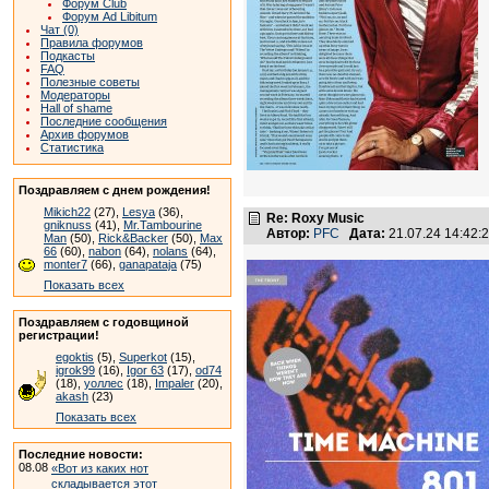
Форум Club
Форум Ad Libitum
Чат (0)
Правила форумов
Подкасты
FAQ
Полезные советы
Модераторы
Hall of shame
Последние сообщения
Архив форумов
Статистика
Поздравляем с днем рождения!
Mikich22
(27),
Lesya
(36),
Re: Roxy Music
gniknuss
(41),
Mr.Tambourine
Автор:
PFC
Дата:
21.07.24 14:42
Man
(50),
Rick&Backer
(50),
Max
66
(60),
nabon
(64),
nolans
(64),
monter7
(66),
ganapataja
(75)
Показать всех
Поздравляем с годовщиной
регистрации!
egoktis
(5),
Superkot
(15),
igrok99
(16),
Igor 63
(17),
od74
(18),
уоллес
(18),
Impaler
(20),
akash
(23)
Показать всех
Последние новости:
08.08
«Вот из каких нот
складывается этот