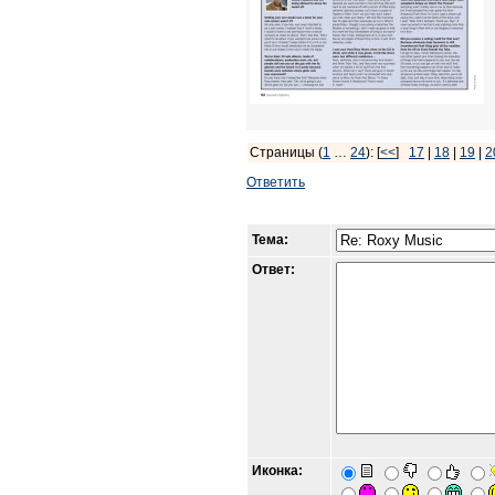
Страницы (
1
…
24
): [
<<
]
17
|
18
|
19
|
2
Ответить
Тема:
Ответ:
Иконка: