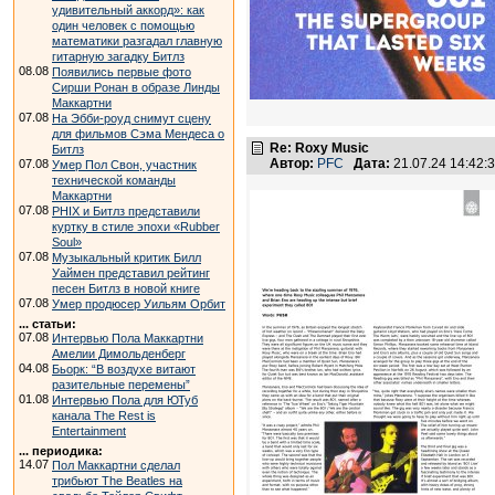
удивительный аккорд»: как
один человек с помощью
математики разгадал главную
гитарную загадку Битлз
08.08
Появились первые фото
Сирши Ронан в образе Линды
Маккартни
07.08
На Эбби-роуд снимут сцену
для фильмов Сэма Мендеса о
Re: Roxy Music
Битлз
Автор:
PFC
Дата:
21.07.24 14:42
07.08
Умер Пол Свон, участник
технической команды
Маккартни
07.08
PHIX и Битлз представили
куртку в стиле эпохи «Rubber
Soul»
07.08
Музыкальный критик Билл
Уаймен представил рейтинг
песен Битлз в новой книге
07.08
Умер продюсер Уильям Орбит
... статьи:
07.08
Интервью Пола Маккартни
Амелии Димольденберг
04.08
Бьорк: “В воздухе витают
разительные перемены”
01.08
Интервью Пола для ЮТуб
канала The Rest is
Entertainment
... периодика:
14.07
Пол Маккартни сделал
трибьют The Beatles на