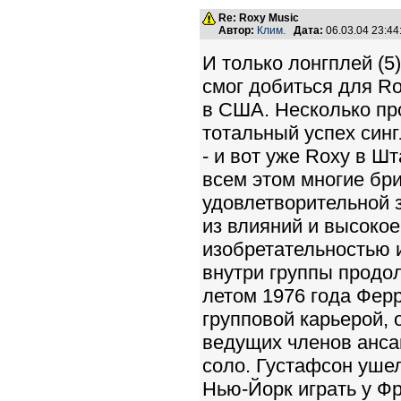
Re: Roxy Music
Автор:
Клим.
Дата:
06.03.04 23:4
И только лонгплей (
смог добиться для Ro
в США. Несколько пр
тотальный успех синг
- и вот уже Roxy в Ш
всем этом многие бри
удовлетворительной 
из влияний и высоко
изобретательностью 
внутри группы продол
летом 1976 года Фер
групповой карьерой, 
ведущих членов анса
соло. Густафсон ушел
Нью-Йорк играть у Ф