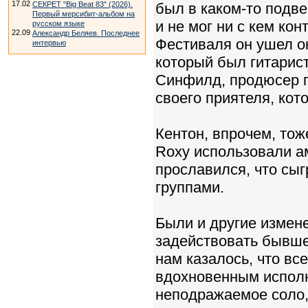
17.02
СЕКРЕТ "Big Beat 83" (2026).
был в каком-то подв
Первый мерсибит-альбом на
и не мог ни с кем ко
русском языке
22.09
Александр Беляев. Последнее
Фестиваля он ушел ок
интервью
который был гитарист
Синфилд, продюсер п
своего приятеля, кото
Кентон, впрочем, тож
Roxy использовали а
прославился, что сы
группами.
Были и другие измен
задействовать бывшег
нам казалось, что вс
вдохновенным исполн
неподражаемое соло, 