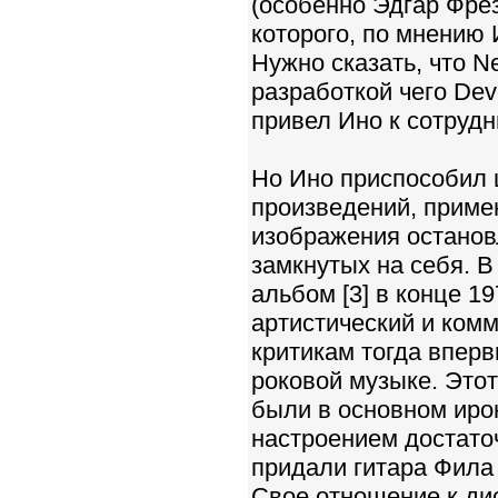
(особенно Эдгар Фрез
которого, по мнению 
Нужно сказать, что Ne
разработкой чего Dev
привел Ино к сотрудни
Но Ино приспособил 
произведений, приме
изображения останов
замкнутых на себя. 
альбом [3] в конце 1
артистический и ком
критикам тогда вперв
роковой музыке. Этот
были в основном иро
настроением достаточ
придали гитара Фила
Свое отношение к дис