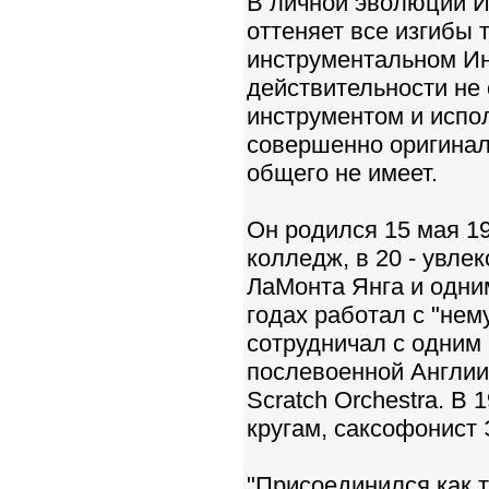
В личной эволюции И
оттеняет все изгибы 
инструментальном Ино
действительности не
инструментом и испол
совершенно оригинал
общего не имеет.
Он родился 15 мая 19
колледж, в 20 - увле
ЛаМонта Янга и одним
годах работал с "нем
сотрудничал с одним
послевоенной Англии
Scratch Orchestra. В
кругам, саксофонист 
"Присоединился как 