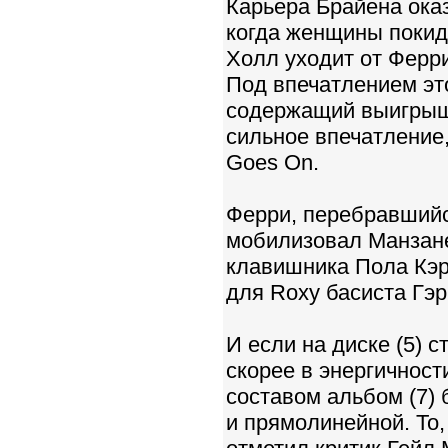
Карьера Брайена оказ
когда женщины покид
Холл уходит от Ферр
Под впечатлением это
содержащий выигрышн
сильное впечатление
Goes On.
Ферри, перебравшийс
мобилизовал Манзане
клавишника Пола Кэрр
для Roxy басиста Гэр
И если на диске (5) 
скорее в энергичност
составом альбом (7)
и прямолинейной. То,