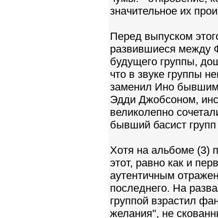
значительное их прои
Перед выпуском этог
развившиеся между Ф
будущего группы, дош
что в звуке группы н
заменил Ино бывшим 
Эдди Джобсоном, инс
великолепно сочетал
бывший басист групп 
Хотя на альбоме (3) 
этот, равно как и пер
аутентичным отражени
последнего. На разва
группой взрастил фа
желания", не скованн