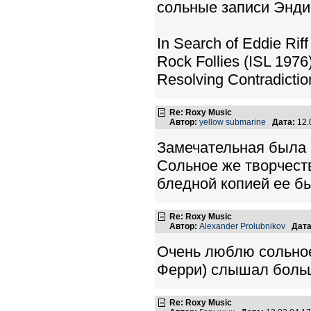
сольные записи Энди
In Search of Eddie Riff
Rock Follies (ISL 1976
Resolving Contradictio
Re: Roxy Music
Автор:
yellow submarine
Дата:
12.
Замечательная была г
Сольное же творчест
бледной копией ее бы
Re: Roxy Music
Автор:
Alexander Prolubnikov
Дата
Очень люблю сольное
Ферри) слышал больш
Re: Roxy Music