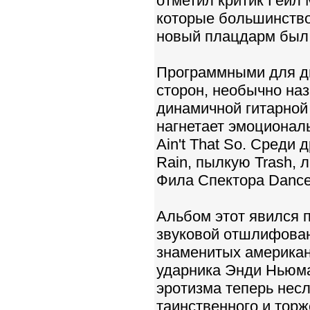
отметил критик Гейл 
которые большинство 
новый плацдарм был
Программными для ди
сторон, необычно наз
динамичной гитарной
нагнетает эмоционал
Ain't That So. Среди 
Rain, пылкую Trash,
Фила Спектора Dance
Альбом этот явился п
звуковой отшлифованн
знаменитых американ
ударника Энди Ньюма
эротизма теперь несл
таинственного и тор