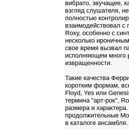
вибрато, звучащее, к
взгляд слушателя, не
полностью контролир
взаимодействовал с
Roxy, особенно с син
несколько ироничными
свое время вызвал па
исполняющем много р
извращенности.
Такие качества Ферри
коротким формам, все
Floyd, Yes или Genes
термина "арт-рок", R
размера и характера.
продолжительные Moth
в каталоге ансамбля.