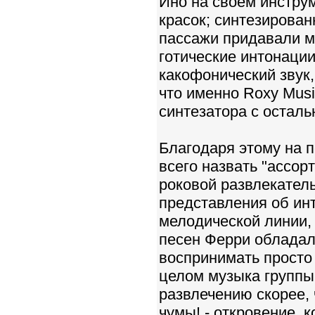
Ино на своем инстру
красок; синтезирова
пассажи придавали м
готические интонаци
какофонический звук,
что именно Roxy Musi
синтезатора с остал
Благодаря этому на п
всего назвать "ассор
роковой развлекател
представления об ин
мелодической линии,
песен Ферри обладал
воспринимать просто 
целом музыка группы
развлечению скорее,
чумы! - откровение, 