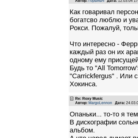
Автор:
Горыныч
Дата:
12.03.04 1
Как говаривал персон
богатсво люблю и ува
Рокси. Пожалуй, толь
Что интересно - Ферр
каждый раз он их ар
одному ему присущей 
Будь то "All Tomorrow
"Carrickfergus" . Или 
Хокинса.
Re: Roxy Music
Автор:
MargoLennon
Дата:
24.03.
Опаньки... то-то я те
В дискографии сольно
альбом.