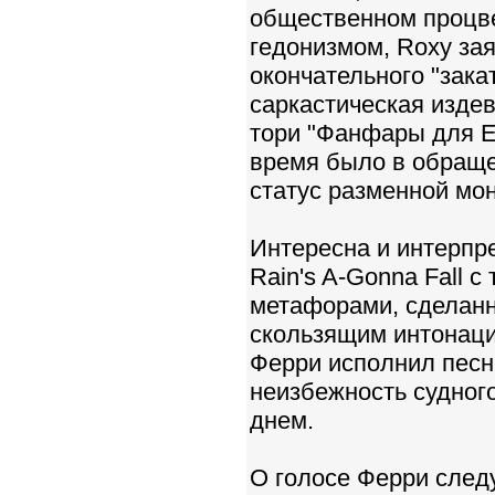
общественном процве
гедонизмом, Roxy за
окончательного "закат
саркастическая изде
тори "Фанфары для Е
время было в обраще
статус разменной мо
Интересна и интерпр
Rain's A-Gonna Fall 
метафорами, сделанн
скользящим интонаци
Ферри исполнил песн
неизбежность судного
днем.
О голосе Ферри следу