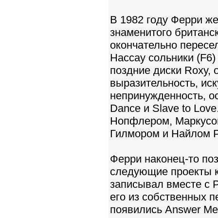
В 1982 году Ферри ж
знаменитого британск
окончательно пересе
Нассау сольники (F6)
поздние диски Roxy, 
выразительность, ис
непринужденность, ос
Dance и Slave to Lov
Нопфлером, Маркусо
Гилмором и Найлом Р
Ферри наконец-то поз
следующие проекты к
записывал вместе с Р
его из собственных п
появились Answer Me Н