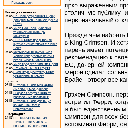
Показать всех
ярко выраженным про
столичную публику "и
Последние новости:
07.08
На Эбби-роуд снимут сцену
первоначальный отк
для фильмов Сэма Мендеса о
Битлз
07.08
Умер Пол Свон, участник
технической команды
Прежде чем набрать 
Маккартни
07.08
PHIX и Битлз представили
в King Crimson. И хот
куртку в стиле эпохи «Rubber
Soul»
парень имеет потенци
07.08
Музыкальный критик Билл
рекомендацию к свое
Уаймен представил рейтинг
песен Битлз в новой книге
EG, дочерней компани
07.08
Умер продюсер Уильям Орбит
06.08
`Revolver`: 60 лет спустя
Ферри сделал сольны
05.08
Скульптурную группу Битлз
установили в Томске
Брайен отверг все к
... статьи:
07.08
Интервью Пола Маккартни
Амелии Димольденберг
04.08
Грэхем Симпсон, перв
Бьорк: “В воздухе витают
разительные перемены”
встретил Ферри, когд
01.08
Интервью Пола для ЮТуб
канала The Rest is
и был единственным 
Entertainment
... периодика:
Симпсон для всех бес
14.07
Пол Маккартни сделал
трибьют The Beatles на
вспоминал Ферри, он 
свадьбе Тейлор Свифт