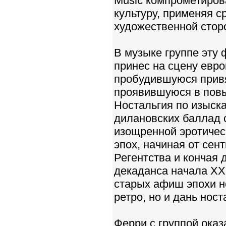
Music компрометиров
культуру, применяя ср
художественной стор
В музыке группе эту
принес на сцену евро
пробудившуюся привя
проявившуюся в повы
Ностальгия по изыск
дилановских баллад 
изощренной эротичес
эпох, начиная от сен
Регентства и кончая
декаданса начала ХХ 
старых афиш эпохи не
ретро, но и дань ност
Ферри с группой ока