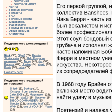
Форум Club
Форум Ad Libitum
Его первой группой, 
Чат (0)
Правила форумов
коллектив Banshees. 
Подкасты
FAQ
Чака Берри - часть и
Полезные советы
Модераторы
был вокалистом и ис
Hall of shame
Последние сообщения
более профессиональн
Архив форумов
Статистика
Этот соул-бэндовый о
Поздравляем с днем рождения!
трубача и исполнял 
часто напоминая Бобб
Ritok
(30),
Olya8
(35),
Fender
Ферри в местном уни
Stratocaster
(37),
Phil - Гордость
галактики
(37),
Tonny
(45),
drc
(54),
искусства. Некоторое
Kravcov
(62),
oldwise
(64),
alpato
(67),
Kosta
(68),
zaka
(72)
из сопредседателей ф
Показать всех
Поздравляем с годовщиной
В 1968 году Брайен о
регистрации!
Snied
(11),
Borkop
(14),
включая место водит
Octopus_from_garden
(15),
2alex2008
(17),
Magnateron
(19),
найти удачу в музыке
Me
(19),
abt52
(19),
Seralvin
(19),
DISCO COMMANDER
(20),
Sandjar
(22),
sexuality itself
(22),
WKH
(23),
one of YOU
(24),
Yutan
Претензий и надежд 
(24)