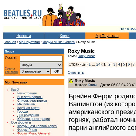
10.10. Мо
Новости
Книги
Мр.Поустман
Главная
/
Мр.Поустман
/
Форум Music General
/ Roxy Music
Roxy Music
Поиск
Тема:
Roxy Music
Искать:
Страницы (
1
…
24
):
1
|
2
|
3
|
4
|
5
|
6
|
7
Советы
Vox populi
Ответить
Roxy Music
Мр. Поустман
Автор:
Клим.
Дата:
06.03.04 23:41
Клуб
Регистрация
Брайен Ферри родилс
Выслать пароль
Список участников
Вашингтон (из которо
Мы помним
Клубная карта
американского презид
Города
Дни рождения
горняк, работал ночн
Юбилеи регистрации
Все форумы
парни английского се
Форум Lost Lennon Tapes
Форум Photo
Форум Music General