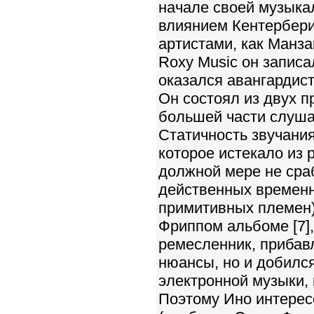
начале своей музыка
влиянием Кентербери
артистами, как Манза
Roxy Music он записа
оказался авангардис
Он состоял из двух 
большей части слуша
Статичность звучани
которое истекало из 
должной мере не сра
действенных временн
примитивных племен).
Фриппом альбоме [7],
ремесленник, прибав
нюансы, но и добилс
электронной музыки,
Поэтому Ино интересо