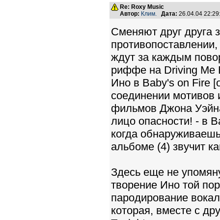
Re: Roxy Music
Автор:
Клим.
Дата:
26.04.04 22:2
Сменяют друг друга 
противопоставлении,
ждут за каждым пово
риффе на Driving Me
Ино в Baby's on Fire
соединении мотивов 
фильмов Джона Уэйна
лицо опасности! - в 
когда обнаруживаешь
альбоме (4) звучит к
Здесь еще не упомян
творение Ино той по
пародирование вокаль
которая, вместе с др