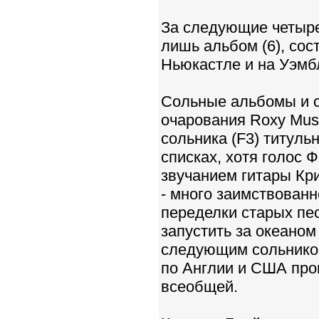
За следующие четыре
лишь альбом (6), сос
Ньюкастле и на Уэмб
Сольные альбомы и с
очарования Roxy Mus
сольника (F3) титуль
списках, хотя голос 
звучанием гитары Кри
- много заимствованн
переделки старых пе
запустить за океаном
следующим сольником
по Англии и США пров
всеобщей.