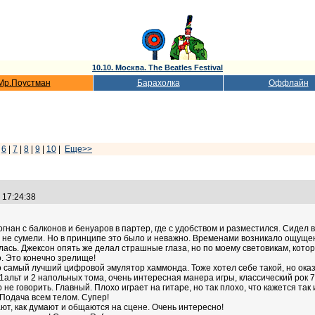
10.10. Москва. The Beatles Festival
Мр.Поустман
Барахолка
Оффлайн
|
6
|
7
|
8
|
9
|
10
|
Еще>>
5 17:24:38
нан с балконов и бенуаров в партер, где с удобством и разместился. Сидел в
ь не сумели. Но в принципе это было и неважно. Временами возникало ощущен
сь. Джексон опять же делал страшные глаза, но по моему световикам, которые
о. Это конечно зрелище!
то самый лучший цифровой эмулятор хаммонда. Тоже хотел себе такой, но оказа
альт и 2 напольных тома, очень интересная манера игры, классический рок 7
не говорить. Главный. Плохо играет на гитаре, но так плохо, что кажется так 
 Подача всем телом. Супер!
ают, как думают и общаются на сцене. Очень интересно!