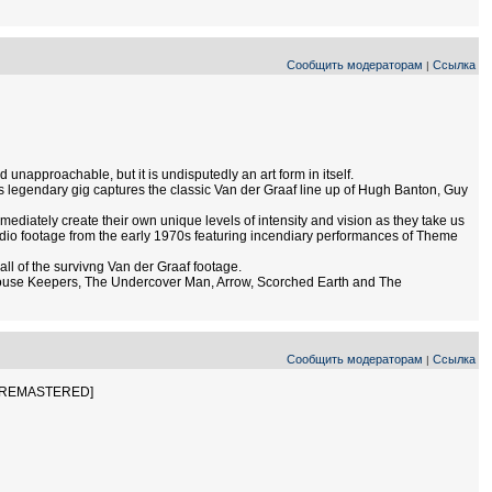
Сообщить модераторам
Ссылка
|
 unapproachable, but it is undisputedly an art form in itself.
is legendary gig captures the classic Van der Graaf line up of Hugh Banton, Guy
ediately create their own unique levels of intensity and vision as they take us
udio footage from the early 1970s featuring incendiary performances of Theme
all of the survivng Van der Graaf footage.
house Keepers, The Undercover Man, Arrow, Scorched Earth and The
Сообщить модераторам
Ссылка
|
NG REMASTERED]