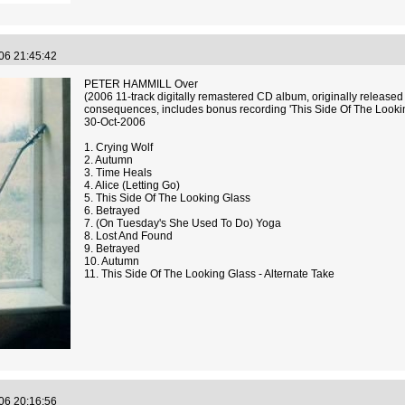
.06 21:45:42
PETER HAMMILL Over
(2006 11-track digitally remastered CD album, originally release
consequences, includes bonus recording 'This Side Of The Looking
30-Oct-2006
1. Crying Wolf
2. Autumn
3. Time Heals
4. Alice (Letting Go)
5. This Side Of The Looking Glass
6. Betrayed
7. (On Tuesday's She Used To Do) Yoga
8. Lost And Found
9. Betrayed
10. Autumn
11. This Side Of The Looking Glass - Alternate Take
.06 20:16:56