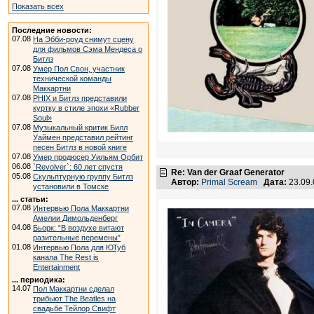
Показать всех
Последние новости:
07.08
На Эбби-роуд снимут сцену
для фильмов Сэма Мендеса о
Битлз
07.08
Умер Пол Свон, участник
технической команды
Маккартни
07.08
PHIX и Битлз представили
куртку в стиле эпохи «Rubber
Soul»
07.08
Музыкальный критик Билл
Уаймен представил рейтинг
песен Битлз в новой книге
07.08
Умер продюсер Уильям Орбит
06.08
`Revolver`: 60 лет спустя
Re: Van der Graaf Generator
05.08
Скульптурную группу Битлз
Автор:
Primal Scream
Дата:
23.09.
установили в Томске
... статьи:
07.08
Интервью Пола Маккартни
Амелии Димольденберг
04.08
Бьорк: “В воздухе витают
разительные перемены”
01.08
Интервью Пола для ЮТуб
канала The Rest is
Entertainment
... периодика:
14.07
Пол Маккартни сделал
трибьют The Beatles на
свадьбе Тейлор Свифт