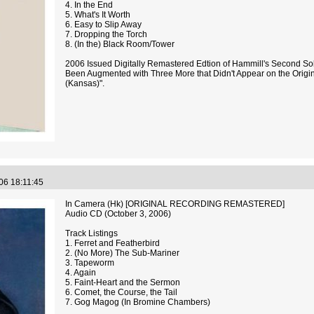
4. In the End
5. What's It Worth
6. Easy to Slip Away
7. Dropping the Torch
8. (In the) Black Room/Tower
2006 Issued Digitally Remastered Edtion of Hammill's Second Sol
Been Augmented with Three More that Didn't Appear on the Origina
(Kansas)".
06 18:11:45
In Camera (Hk) [ORIGINAL RECORDING REMASTERED]
Audio CD (October 3, 2006)
Track Listings
1. Ferret and Featherbird
2. (No More) The Sub-Mariner
3. Tapeworm
4. Again
5. Faint-Heart and the Sermon
6. Comet, the Course, the Tail
7. Gog Magog (In Bromine Chambers)