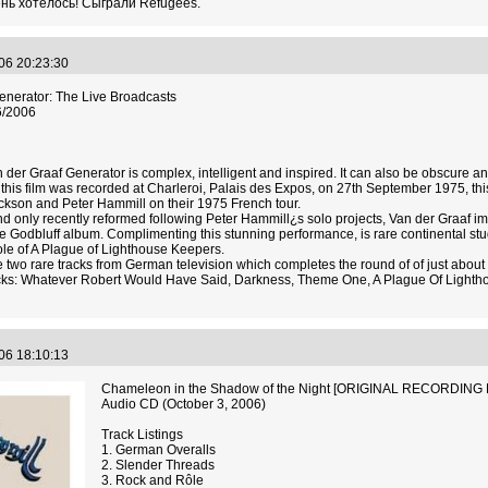
чень хотелось! Сыграли Refugees.
.06 20:23:30
enerator: The Live Broadcasts
6/2006
der Graaf Generator is complex, intelligent and inspired. It can also be obscure and
 this film was recorded at Charleroi, Palais des Expos, on 27th September 1975, th
ckson and Peter Hammill on their 1975 French tour.
d only recently reformed following Peter Hammill¿s solo projects, Van der Graaf imm
re Godbluff album. Complimenting this stunning performance, is rare continental st
le of A Plague of Lighthouse Keepers.
e two rare tracks from German television which completes the round of of just about 
acks: Whatever Robert Would Have Said, Darkness, Theme One, A Plague Of Light
.06 18:10:13
Chameleon in the Shadow of the Night [ORIGINAL RECORDI
Audio CD (October 3, 2006)
Track Listings
1. German Overalls
2. Slender Threads
3. Rock and Rôle