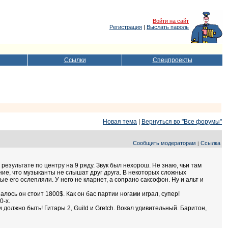
Войти на сайт
Регистрация
|
Выслать пароль
Ссылки
Спецпроекты
Новая тема
|
Вернуться во "Все форумы"
Сообщить модераторам
Ссылка
|
 результате по центру на 9 ряду. Звук был нехорош. Не знаю, чьи там
ие, что музыканты не слышат друг друга. В некоторых сложных
 его ослепляли. У него не кларнет, а сопрано саксофон. Ну и альт и
лось он стоит 1800$. Как он бас партии ногами играл, супер!
0-х.
и должно быть! Гитары 2, Guild и Gretch. Вокал удивительный. Баритон,