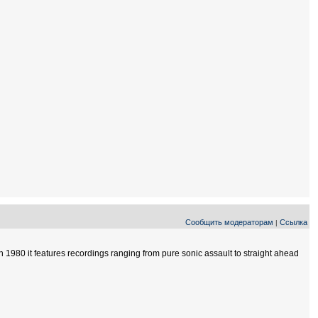
Сообщить модераторам
Ссылка
|
n 1980 it features recordings ranging from pure sonic assault to straight ahead