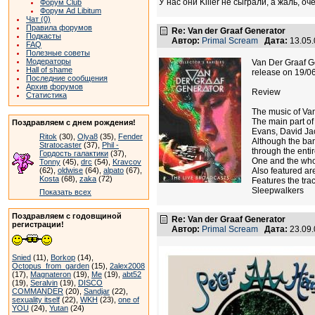
У нас они Killer не сыграли, а жаль, о
Форум Club
Форум Ad Libitum
Чат (0)
Правила форумов
Re: Van der Graaf Generator
Подкасты
Автор:
Primal Scream
Дата:
13.05
FAQ
Полезные советы
Модераторы
Van Der Graaf G
Hall of shame
release on 19/0
Последние сообщения
Архив форумов
Review
Статистика
The music of Van 
The main part of
Поздравляем с днем рождения!
Evans, David Ja
Ritok
(30),
Olya8
(35),
Fender
Although the ban
Stratocaster
(37),
Phil -
through the enti
Гордость галактики
(37),
One and the who
Tonny
(45),
drc
(54),
Kravcov
(62),
oldwise
(64),
alpato
(67),
Also featured ar
Kosta
(68),
zaka
(72)
Features the tr
Sleepwalkers
Показать всех
Поздравляем с годовщиной
Re: Van der Graaf Generator
регистрации!
Автор:
Primal Scream
Дата:
23.09
Snied
(11),
Borkop
(14),
Octopus_from_garden
(15),
2alex2008
(17),
Magnateron
(19),
Me
(19),
abt52
(19),
Seralvin
(19),
DISCO
COMMANDER
(20),
Sandjar
(22),
sexuality itself
(22),
WKH
(23),
one of
YOU
(24),
Yutan
(24)