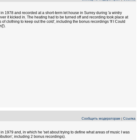
in 1978 and recorded at a short-term let house in Surrey during 'a wintry
er it kicked in. The heating had to be turned off and recording took place at
 of clothing to keep out the cold', including the bonus recordings 'If I Could
]').
Сообщить модераторам
Ссылка
|
in 1979 and, in which he 'set about trying to define what areas of music I was
ibution', including 2 bonus recordings).