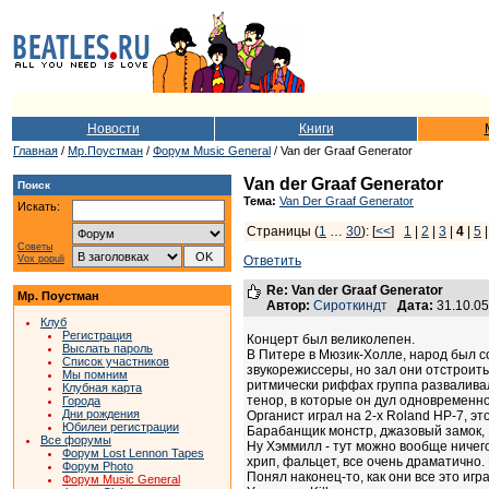
Новости
Книги
Главная
/
Мр.Поустман
/
Форум Music General
/ Van der Graaf Generator
Van der Graaf Generator
Поиск
Тема:
Van Der Graaf Generator
Искать:
Страницы (
1
…
30
): [
<<
]
1
|
2
|
3
|
4
|
5
Советы
Vox populi
Ответить
Re: Van der Graaf Generator
Мр. Поустман
Автор:
Сироткиндт
Дата:
31.10.0
Клуб
Регистрация
Концерт был великолепен.
Выслать пароль
В Питере в Мюзик-Холле, народ был сог
Список участников
звукорежиссеры, но зал они отстроит
Мы помним
ритмически риффах группа разваливала
Клубная карта
тенор, в которые он дул одновременн
Города
Дни рождения
Органист играл на 2-х Roland HP-7, э
Юбилеи регистрации
Барабанщик монстр, джазовый замок, 1
Все форумы
Ну Хэммилл - тут можно вообще ничего 
Форум Lost Lennon Tapes
хрип, фальцет, все очень драматично.
Форум Photo
Понял наконец-то, как они все это игр
Форум Music General