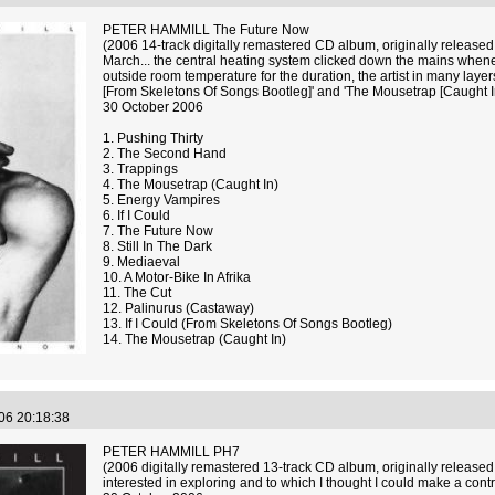
PETER HAMMILL The Future Now
(2006 14-track digitally remastered CD album, originally released 
March... the central heating system clicked down the mains whenev
outside room temperature for the duration, the artist in many layers
[From Skeletons Of Songs Bootleg]' and 'The Mousetrap [Caught In
30 October 2006
1. Pushing Thirty
2. The Second Hand
3. Trappings
4. The Mousetrap (Caught In)
5. Energy Vampires
6. If I Could
7. The Future Now
8. Still In The Dark
9. Mediaeval
10. A Motor-Bike In Afrika
11. The Cut
12. Palinurus (Castaway)
13. If I Could (From Skeletons Of Songs Bootleg)
14. The Mousetrap (Caught In)
.06 20:18:38
PETER HAMMILL PH7
(2006 digitally remastered 13-track CD album, originally released 
interested in exploring and to which I thought I could make a contr