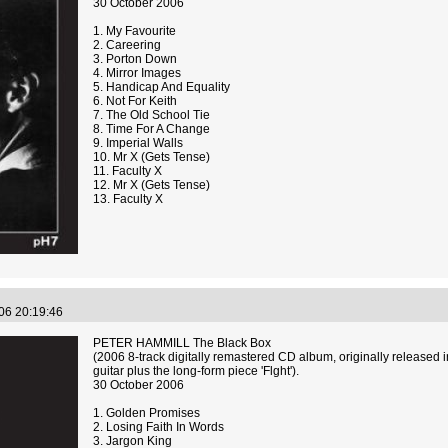
30 October 2006
1. My Favourite
2. Careering
3. Porton Down
4. Mirror Images
5. Handicap And Equality
6. Not For Keith
7. The Old School Tie
8. Time For A Change
9. Imperial Walls
10. Mr X (Gets Tense)
11. Faculty X
12. Mr X (Gets Tense)
13. Faculty X
.06 20:19:46
PETER HAMMILL The Black Box
(2006 8-track digitally remastered CD album, originally released i
guitar plus the long-form piece 'Flght').
30 October 2006
1. Golden Promises
2. Losing Faith In Words
3. Jargon King