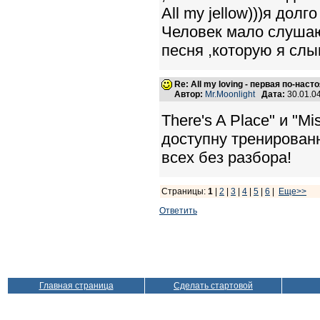
All my jellow)))я дол
Человек мало слушаю
песня ,которую я слы
Re: All my loving - первая по-нас
Автор:
Mr.Moonlight
Дата:
30.01.0
There's A Place" и "M
доступну тренированно
всех без разбора!
Страницы:
1
|
2
|
3
|
4
|
5
|
6
|
Еще>>
Ответить
Главная страница
Сделать стартовой