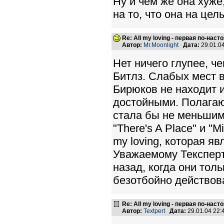
Ну и чем же она хуже
на то, что она на цел
Re: All my loving - первая по-нас
Автор:
Mr.Moonlight
Дата:
29.01.0
Нет ничего глупее, ч
Битлз. Слабых мест в 
Бирюков не находит и
достойными. Полагаю,
стала бы не меньшим 
"There's A Place" и "
my loving, которая я
Уважаемому Тексперт
назад, когда они тол
безотбойно действовал
Re: All my loving - первая по-нас
Автор:
Textpert
Дата:
29.01.04 22