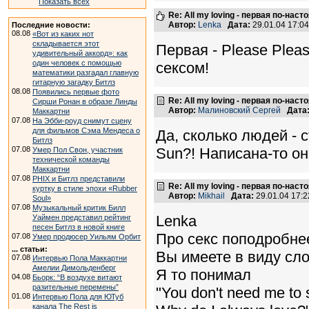
Показать всех
Re: All my loving - первая по-нас
Автор:
Lenka
Дата:
29.01.04 17:0
Последние новости:
08.08
«Вот из каких нот
складывается этот
Первая - Please Plea
удивительный аккорд»: как
один человек с помощью
сексом!
математики разгадал главную
гитарную загадку Битлз
08.08
Появились первые фото
Re: All my loving - первая по-нас
Сирши Ронан в образе Линды
Автор:
Малиновский Сергей
Дата
Маккартни
07.08
На Эбби-роуд снимут сцену
для фильмов Сэма Мендеса о
Да, сколько людей - с
Битлз
07.08
Sun?! Написана-то о
Умер Пол Свон, участник
технической команды
Маккартни
07.08
PHIX и Битлз представили
Re: All my loving - первая по-нас
куртку в стиле эпохи «Rubber
Автор:
Mikhail
Дата:
29.01.04 17:
Soul»
07.08
Музыкальный критик Билл
Lenka
Уаймен представил рейтинг
песен Битлз в новой книге
Про секс поподробнее
07.08
Умер продюсер Уильям Орбит
... статьи:
Вы имеете в виду сл
07.08
Интервью Пола Маккартни
Амелии Димольденберг
Я то понимал
04.08
Бьорк: “В воздухе витают
разительные перемены”
"You don't need me to 
01.08
Интервью Пола для ЮТуб
канала The Rest is