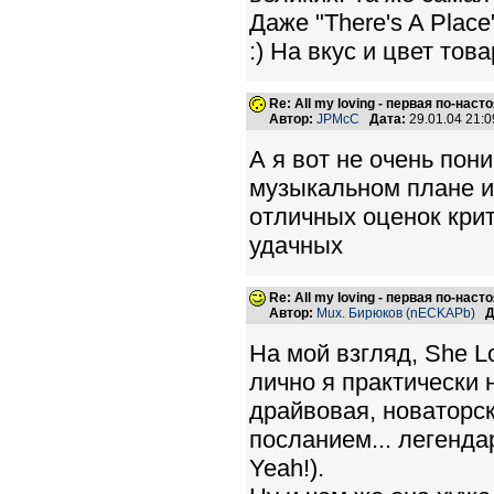
Даже "There's A Plac
:) На вкус и цвет това
Re: All my loving - первая по-нас
Автор:
JPMcC
Дата:
29.01.04 21:
А я вот не очень пон
музыкальном плане и
отличных оценок крит
удачных
Re: All my loving - первая по-нас
Автор:
Mux. Бирюков (nECKAPb)
Д
На мой взгляд, She L
лично я практически 
драйвовая, новаторск
посланием... легенда
Yeah!).