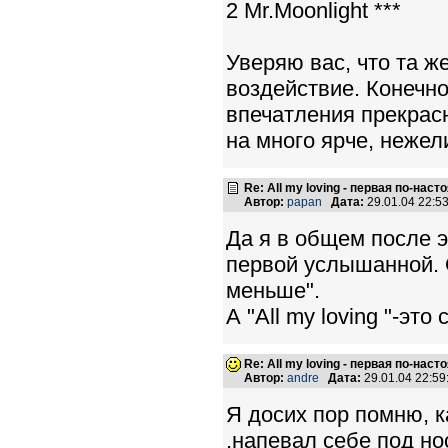
2 Mr.Moonlight ***
Уверяю вас, что та ж
воздействие. Конечно
впечатления прекрасн
на много ярче, нежели
Re: All my loving - первая по-нас
Автор:
papan
Дата:
29.01.04 22:
Да я в общем после 
первой услышанной. 
меньше".
А "All my loving "-это 
Re: All my loving - первая по-нас
Автор:
andre
Дата:
29.01.04 22:5
Я досих пор помню, к
,напевал себе под но