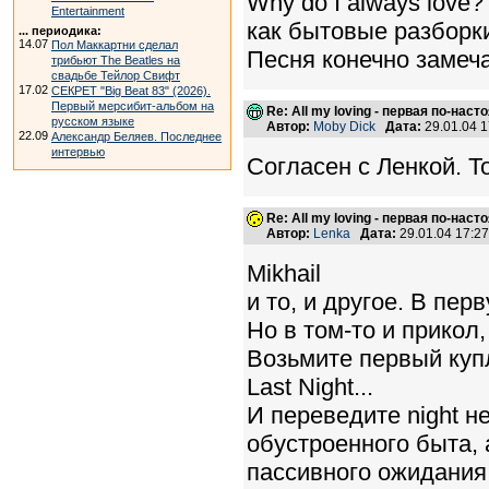
Why do I always love?
Entertainment
как бытовые разборк
... периодика:
14.07
Пол Маккартни сделал
Песня конечно замеч
трибьют The Beatles на
свадьбе Тейлор Свифт
17.02
СЕКРЕТ "Big Beat 83" (2026).
Первый мерсибит-альбом на
Re: All my loving - первая по-нас
русском языке
Автор:
Moby Dick
Дата:
29.01.04 
22.09
Александр Беляев. Последнее
интервью
Согласен с Ленкой. То
Re: All my loving - первая по-нас
Автор:
Lenka
Дата:
29.01.04 17:2
Mikhail
и то, и другое. В пер
Но в том-то и прикол
Возьмите первый куп
Last Night...
И переведите night не
обустроенного быта, 
пассивного ожидания е