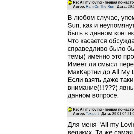
Re: All my loving - первая по-нас
Автор:
Ram On The Run
Дата:
29.
В любом случае, упоми
Sun, как и неупомяну
быть в данном контекс
Что касается обсуждае
справедливо было бы
темы) именно это пр
Имеет ли смысл пере
МакКартни до All My L
Если взять даже такие
внимание(!!!???) явн
данном вопросе.
Re: All my loving - первая по-нас
Автор:
Textpert
Дата:
29.01.04 21
Для меня "All my Lov
великих. Та же самая