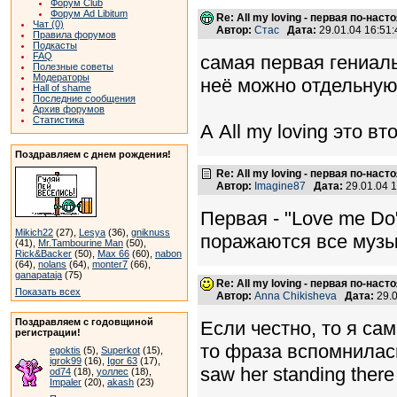
Форум Club
Форум Ad Libitum
Re: All my loving - первая по-нас
Чат (0)
Автор:
Стас
Дата:
29.01.04 16:5
Правила форумов
Подкасты
FAQ
самая первая гениальн
Полезные советы
Модераторы
неё можно отдельную 
Hall of shame
Последние сообщения
Архив форумов
Статистика
А All my loving это в
Поздравляем с днем рождения!
Re: All my loving - первая по-нас
Автор:
Imagine87
Дата:
29.01.04 
Первая - "Love me Do
Mikich22
(27),
Lesya
(36),
gniknuss
поражаются все музы
(41),
Mr.Tambourine Man
(50),
Rick&Backer
(50),
Max 66
(60),
nabon
(64),
nolans
(64),
monter7
(66),
ganapataja
(75)
Re: All my loving - первая по-нас
Показать всех
Автор:
Anna Chikisheva
Дата:
29.
Поздравляем с годовщиной
Если честно, то я са
регистрации!
то фраза вспомнилась
egoktis
(5),
Superkot
(15),
igrok99
(16),
Igor 63
(17),
saw her standing there
od74
(18),
уоллес
(18),
Impaler
(20),
akash
(23)