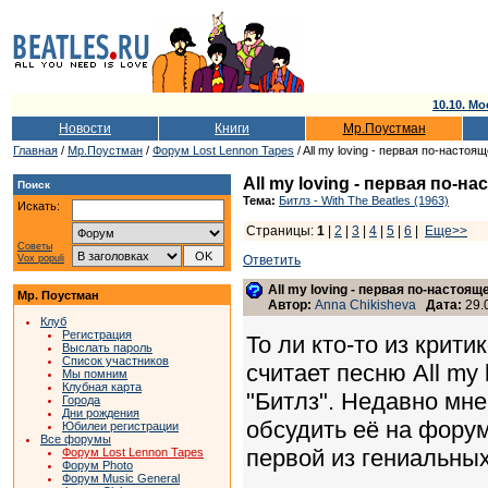
10.10. Мо
Новости
Книги
Мр.Поустман
Главная
/
Мр.Поустман
/
Форум Lost Lennon Tapes
/ All my loving - первая по-настоя
All my loving - первая по-н
Поиск
Тема:
Битлз - With The Beatles (1963)
Искать:
Страницы:
1
|
2
|
3
|
4
|
5
|
6
|
Еще>>
Советы
Vox populi
Ответить
All my loving - первая по-настоя
Мр. Поустман
Автор:
Anna Chikisheva
Дата:
29.0
Клуб
Регистрация
То ли кто-то из крити
Выслать пароль
Список участников
считает песню All my
Мы помним
Клубная карта
"Битлз". Недавно мне
Города
Дни рождения
обсудить её на форум
Юбилеи регистрации
Все форумы
первой из гениальны
Форум Lost Lennon Tapes
Форум Photo
Форум Music General