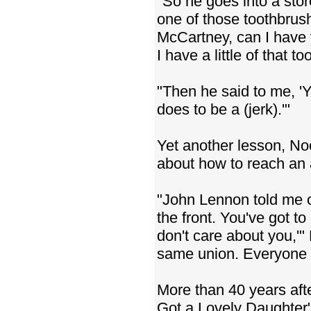
"So he goes into a stor
one of those toothbrus
McCartney, can I have 
I have a little of that t
"Then he said to me, 'Y
does to be a (jerk).'"
Yet another lesson, No
about how to reach an
"John Lennon told me on
the front. You've got to
don't care about you,'" 
same union. Everyone k
More than 40 years aft
Got a Lovely Daughter" 