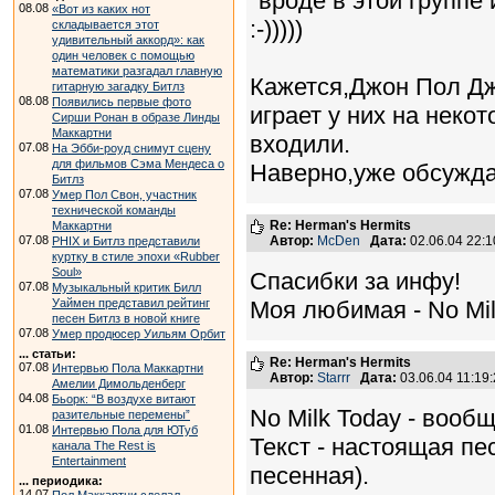
"вроде в этой группе
08.08
«Вот из каких нот
:-)))))
складывается этот
удивительный аккорд»: как
один человек с помощью
математики разгадал главную
Кажется,Джон Пол Дж
гитарную загадку Битлз
08.08
Появились первые фото
играет у них на неко
Сирши Ронан в образе Линды
Маккартни
входили.
07.08
На Эбби-роуд снимут сцену
для фильмов Сэма Мендеса о
Наверно,уже обсужда
Битлз
07.08
Умер Пол Свон, участник
технической команды
Re: Herman's Hermits
Маккартни
07.08
Автор:
McDen
Дата:
02.06.04 22:
PHIX и Битлз представили
куртку в стиле эпохи «Rubber
Soul»
Спасибки за инфу!
07.08
Музыкальный критик Билл
Уаймен представил рейтинг
Моя любимая - No Mil
песен Битлз в новой книге
07.08
Умер продюсер Уильям Орбит
... статьи:
Re: Herman's Hermits
07.08
Интервью Пола Маккартни
Автор:
Starrr
Дата:
03.06.04 11:1
Амелии Димольденберг
04.08
Бьорк: “В воздухе витают
No Milk Today - вооб
разительные перемены”
01.08
Интервью Пола для ЮТуб
Текст - настоящая пе
канала The Rest is
Entertainment
песенная).
... периодика:
14.07