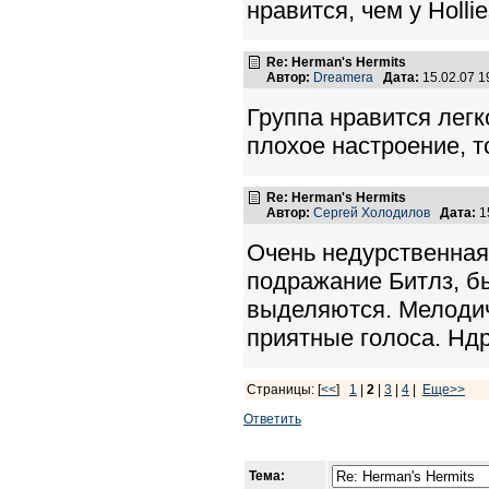
нравится, чем у Hollie
Re: Herman's Hermits
Автор:
Dreamera
Дата:
15.02.07 
Группа нравится лег
плохое настроение, т
Re: Herman's Hermits
Автор:
Сергей Холодилов
Дата:
1
Очень недурственная 
подражание Битлз, б
выделяются. Мелодич
приятные голоса. Ндр
Страницы: [
<<
]
1
|
2
|
3
|
4
|
Еще>>
Ответить
Тема: