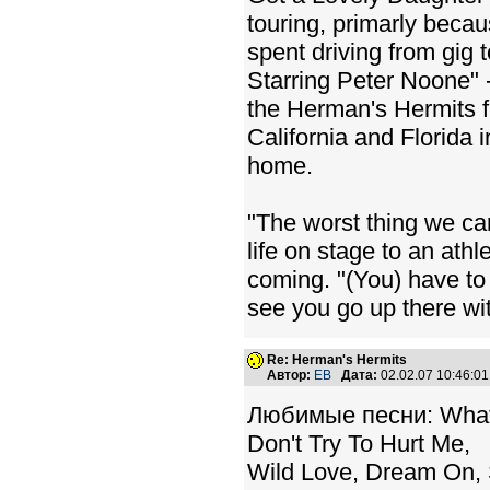
touring, primarly beca
spent driving from gig
Starring Peter Noone" 
the Herman's Hermits fl
California and Florida 
home.
"The worst thing we ca
life on stage to an athl
coming. "(You) have to
see you go up there wit
Re: Herman's Hermits
Автор:
EB
Дата:
02.02.07 10:46:
Любимые песни: What I
Don't Try To Hurt Me,
Wild Love, Dream On, 