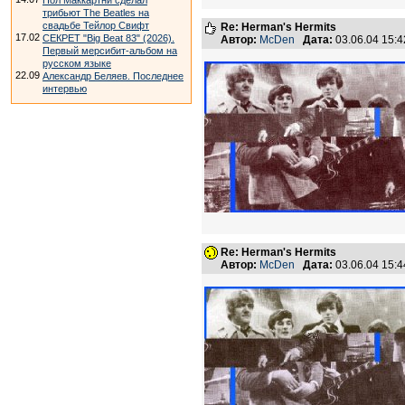
Пол Маккартни сделал
трибьют The Beatles на
свадьбе Тейлор Свифт
Re: Herman's Hermits
17.02
СЕКРЕТ "Big Beat 83" (2026).
Автор:
McDen
Дата:
03.06.04 15:
Первый мерсибит-альбом на
русском языке
22.09
Александр Беляев. Последнее
интервью
Re: Herman's Hermits
Автор:
McDen
Дата:
03.06.04 15: