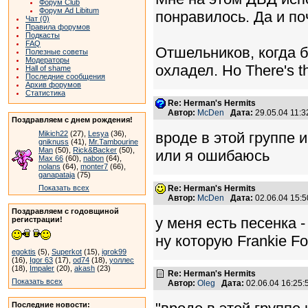
Форум Club
Форум Ad Libitum
понравилось. Да и по
Чат (0)
Правила форумов
Подкасты
FAQ
Отшельников, когда 
Полезные советы
Модераторы
охладел. Но There's th
Hall of shame
Последние сообщения
Архив форумов
Статистика
Re: Herman's Hermits
Автор:
McDen
Дата:
29.05.04 11:
Поздравляем с днем рождения!
Mikich22
(27),
Lesya
(36),
вроде в этой группе и
gniknuss
(41),
Mr.Tambourine
Man
(50),
Rick&Backer
(50),
или я ошибаюсь
Max 66
(60),
nabon
(64),
nolans
(64),
monter7
(66),
ganapataja
(75)
Показать всех
Re: Herman's Hermits
Автор:
McDen
Дата:
02.06.04 15:
Поздравляем с годовщиной
у меня есть песенка -
регистрации!
ну которую Frankie Fo
egoktis
(5),
Superkot
(15),
igrok99
(16),
Igor 63
(17),
od74
(18),
уоллес
(18),
Impaler
(20),
akash
(23)
Re: Herman's Hermits
Показать всех
Автор:
Oleg
Дата:
02.06.04 16:25
Последние новости: