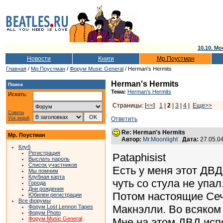
10.10. Мо
Новости
Книги
Мр.Поустман
Главная
/
Мр.Поустман
/
Форум Music General
/ Herman's Hermits
Herman's Hermits
Поиск
Тема:
Herman's Hermits
Искать:
Страницы: [
<<
]
1
|
2
|
3
|
4
|
Еще>>
Советы
Vox populi
Ответить
Re: Herman's Hermits
Мр. Поустман
Автор:
Mr.Moonlight
Дата:
27.05.0
Клуб
Регистрация
Pataphisist
Выслать пароль
Список участников
Есть у меня этот ДВ
Мы помним
Клубная карта
чуть со стула не упал.
Города
Дни рождения
Потом настоящие Сече
Юбилеи регистрации
Все форумы
Макнэлли. Во всяком 
Форум Lost Lennon Tapes
Форум Photo
Форум Music General
Мне на этом ДВД исп