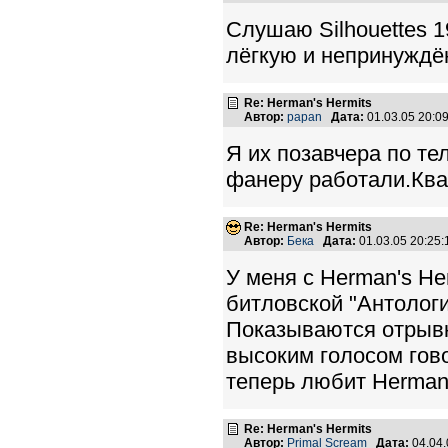
Слушаю Silhouettes 1
лёгкую и непринуждён
Re: Herman's Hermits
Автор:
papan
Дата:
01.03.05 20:
Я их позавчера по те
фанеру работали.Ква
Re: Herman's Hermits
Автор:
Бека
Дата:
01.03.05 20:25
У меня с Herman's He
битловской "Антологи
Показываются отрывки
высоким голосом гово
теперь любит Herman's 
Re: Herman's Hermits
Автор:
Primal Scream
Дата:
04.04