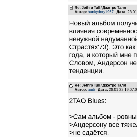
Re: Jethro Tull / Джетро Талл
Автор:
hunkydory1967
Дата:
28.01
Новый альбом получи
влияния современност
ненужной надуманной
Страстях'73). Это как
года, и который мне 
Словом, Андерсон не
тенденции.
Re: Jethro Tull / Джетро Талл
Автор:
audi
Дата:
28.01.22 19:07
2TAO Blues:
>Сам альбом - ровный
>Андерсону все тяжел
>не сдаётся.