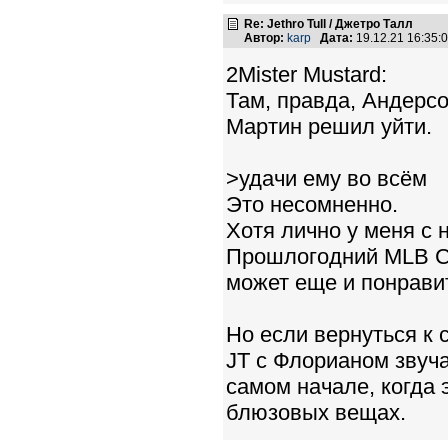
Re: Jethro Tull / Джетро Талл
Автор:
karp
Дата:
19.12.21 16:35
2Mister Mustard:
Там, правда, Андерсо
Мартин решил уйти.
>удачи ему во всём
Это несомненно.
Хотя лично у меня с 
Прошлогодний MLB Cel
может еще и понравит
Но если вернуться к
JT с Флорианом звуч
самом начале, когда 
блюзовых вещах.