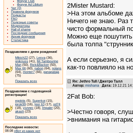
Форум Club
2Mister Mustard:
Форум Ad Libitum
Чат (0)
>На этом альбоме даже
Правила форумов
Подкасты
FAQ
Ничего не знаю. Раз 
Полезные советы
Модераторы
чисто формальный по
Hall of shame
Последние сообщения
Можно еще пошутить и
Архив форумов
Статистика
была толпа "струнник
Поздравляем с днем рождения!
Mikich22
(27),
Lesya
(36),
А если серьезно, я с
gniknuss
(41),
Mr.Tambourine
Man
(50),
Rick&Backer
(50),
как-то повлияло на но
Max 66
(60),
nabon
(64),
nolans
(64),
monter7
(66),
ganapataja
(75)
Показать всех
Re: Jethro Tull / Джетро Талл
Автор:
mishana
Дата:
19.12.21 14
Поздравляем с годовщиной
2Fat Bob:
регистрации!
egoktis
(5),
Superkot
(15),
igrok99
(16),
Igor 63
(17),
od74
(18),
уоллес
(18),
Impaler
(20),
>Честно говоря, слуша
akash
(23)
Показать всех
>внимания на гитарис
Последние новости:
08.08
«Вот из каких нот