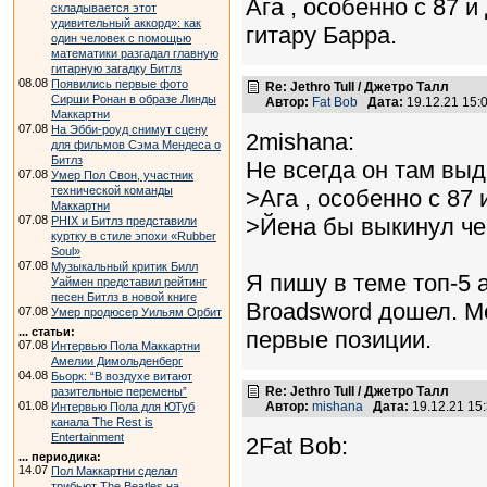
Ага , особенно с 87 
складывается этот
удивительный аккорд»: как
гитару Барра.
один человек с помощью
математики разгадал главную
гитарную загадку Битлз
08.08
Появились первые фото
Re: Jethro Tull / Джетро Талл
Сирши Ронан в образе Линды
Автор:
Fat Bob
Дата:
19.12.21 15
Маккартни
07.08
На Эбби-роуд снимут сцену
2mishana:
для фильмов Сэма Мендеса о
Битлз
Не всегда он там вы
07.08
Умер Пол Свон, участник
технической команды
>Ага , особенно с 87 
Маккартни
07.08
>Йена бы выкинул че
PHIX и Битлз представили
куртку в стиле эпохи «Rubber
Soul»
07.08
Музыкальный критик Билл
Я пишу в теме топ-5 
Уаймен представил рейтинг
песен Битлз в новой книге
Broadsword дошел. М
07.08
Умер продюсер Уильям Орбит
... статьи:
первые позиции.
07.08
Интервью Пола Маккартни
Амелии Димольденберг
04.08
Бьорк: “В воздухе витают
Re: Jethro Tull / Джетро Талл
разительные перемены”
01.08
Автор:
mishana
Дата:
19.12.21 15
Интервью Пола для ЮТуб
канала The Rest is
Entertainment
2Fat Bob:
... периодика:
14.07
Пол Маккартни сделал
трибьют The Beatles на