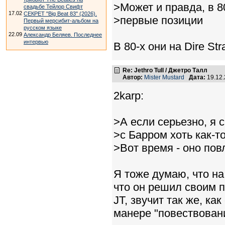
>Может и правда, в 
свадьбе Тейлор Свифт
17.02
СЕКРЕТ "Big Beat 83" (2026).
>первые позиции
Первый мерсибит-альбом на
русском языке
22.09
Александр Беляев. Последнее
интервью
В 80-х они на Dire St
Re: Jethro Tull / Джетро Талл
Автор:
Mister Mustard
Дата:
19.12
2karp:
>А если серьезно, я 
>с Барром хоть как-т
>Вот время - оно повл
Я тоже думаю, что на
что он решил своим пу
JT, звучит так же, ка
манере "повествования