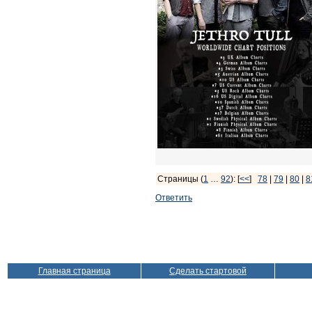
Страницы (
1
…
92
): [
<<
]
78
|
79
|
80
|
8
Ответить
Главная страница
Сделать стартовой