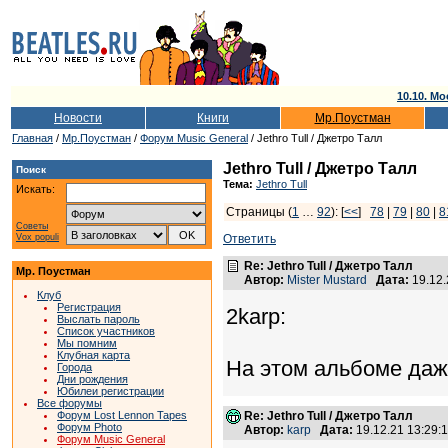
10.10. Мо
Новости
Книги
Мр.Поустман
Главная
/
Мр.Поустман
/
Форум Music General
/ Jethro Tull / Джетро Талл
Jethro Tull / Джетро Талл
Поиск
Тема:
Jethro Tull
Искать:
Страницы (
1
…
92
): [
<<
]
78
|
79
|
80
|
8
Советы
Vox populi
Ответить
Re: Jethro Tull / Джетро Талл
Мр. Поустман
Автор:
Mister Mustard
Дата:
19.12
Клуб
Регистрация
2karp:
Выслать пароль
Список участников
Мы помним
Клубная карта
На этом альбоме даже 
Города
Дни рождения
Юбилеи регистрации
Все форумы
Форум Lost Lennon Tapes
Re: Jethro Tull / Джетро Талл
Форум Photo
Автор:
karp
Дата:
19.12.21 13:29
Форум Music General