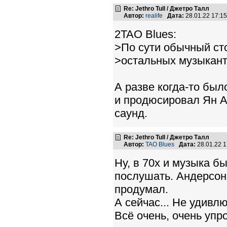
Re: Jethro Tull / Джетро Талл
Автор:
realife
Дата:
28.01.22 17:1
2TAO Blues:
>По сути обычный ст
>остальных музыкантов
А разве когда-то было
и продюсировал Ян А
саунд.
Re: Jethro Tull / Джетро Талл
Автор:
TAO Blues
Дата:
28.01.22 
Ну, в 70х и музыка б
послушать. Андерсон 
продумал.
А сейчас... Не удивл
Всё очень, очень упр