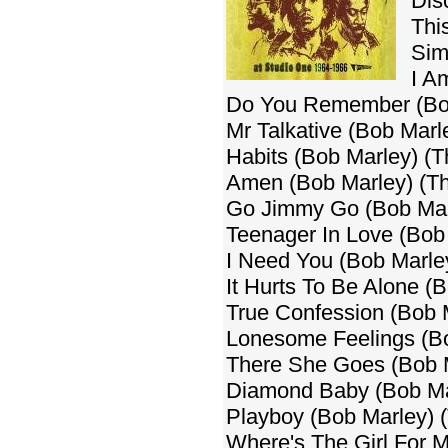
Dis
Thi
Sim
I A
Do You Remember (Bob
Mr Talkative (Bob Marl
Habits (Bob Marley) (T
Amen (Bob Marley) (Th
Go Jimmy Go (Bob Marl
Teenager In Love (Bob 
I Need You (Bob Marley
It Hurts To Be Alone (
True Confession (Bob M
Lonesome Feelings (Bo
There She Goes (Bob M
Diamond Baby (Bob Mar
Playboy (Bob Marley) (
Where's The Girl For M