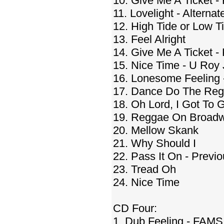
10. Give Me A Ticket - 
11. Lovelight - Alternat
12. High Tide or Low T
13. Feel Alright
14. Give Me A Ticket -
15. Nice Time - U Roy 
16. Lonesome Feeling 
17. Dance Do The Re
18. Oh Lord, I Got To 
19. Reggae On Broad
20. Mellow Skank
21. Why Should I
22. Pass It On - Previ
23. Tread Oh
24. Nice Time
CD Four:
1. Dub Feeling - FAMS