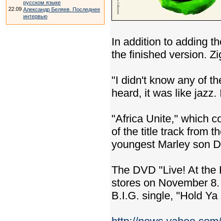
русском языке
22.09
Александр Беляев. Последнее
интервью
In addition to adding t
the finished version. Z
"I didn't know any of t
heard, it was like jazz.
"Africa Unite," which c
of the title track from
youngest Marley son D
The DVD "Live! At the 
stores on November 8.
B.I.G. single, "Hold Ya