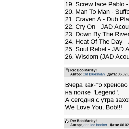
19. Screw face Pablo -
20. Man To Man - Suffe
21. Craven A - Dub Pla
22. Cry On - JAD Acou
23. Down By The River
24. Heat Of The Day -
25. Soul Rebel - JAD 
26. Wisdom (JAD Acous
Re: Bob Marley!
Автор:
Old Bluesman
Дата:
06.02.
Вчера как-то хреново
на полке "Legend".
А сегодня с утра зах
We Love You, Bob!!!
Re: Bob Marley!
Автор:
john lee hooker
Дата:
06.02