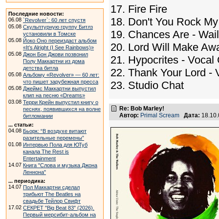
17. Fire Fire
Последние новости:
18. Don't You Rock My
06.08
`Revolver`: 60 лет спустя
05.08
Скульптурную группу Битлз
19. Chances Are - Wail
установили в Томске
05.08
Йоко Оно переиздаст альбом
20. Lord Will Make A
«It’s Alright (I See Rainbows)»
05.08
Джон Бон Джови позвонил
21. Hypocrites - Vocal
Полу Маккартни из дома
детства битла
22. Thank Your Lord -
05.08
Альбому «Revolver» — 60 лет:
что пишет зарубежная пресса
23. Studio Chat
05.08
Джеймс Маккартни выпустил
клип на песню «Dreams»
03.08
Терри Крейн выпустил книгу о
Re: Bob Marley!
песнях, появившихся на волне
Автор:
Primal Scream
Дата:
18.10
битломании
... статьи:
04.08
Бьорк: “В воздухе витают
разительные перемены”
01.08
Интервью Пола для ЮТуб
канала The Rest is
Entertainment
14.07
Книга "Слова и музыка Джона
Леннона"
... периодика:
14.07
Пол Маккартни сделал
трибьют The Beatles на
свадьбе Тейлор Свифт
17.02
СЕКРЕТ "Big Beat 83" (2026).
Первый мерсибит-альбом на