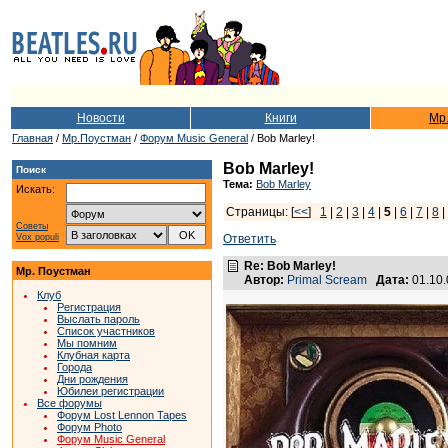
Новости
Книги
Мр
Главная
/
Мр.Поустман
/
Форум Music General
/ Bob Marley!
Bob Marley!
Поиск
Тема:
Bob Marley
Искать:
Страницы: [
<<
]
1
|
2
|
3
|
4
|
5
|
6
|
7
|
8
|
Советы
Vox populi
Ответить
Re: Bob Marley!
Мр. Поустман
Автор:
Primal Scream
Дата:
01.10
Клуб
Регистрация
Выслать пароль
Список участников
Мы помним
Клубная карта
Города
Дни рождения
Юбилеи регистрации
Все форумы
Форум Lost Lennon Tapes
Форум Photo
Форум Music General