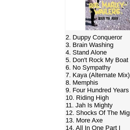
2. Duppy Conqueror
3. Brain Washing
4. Stand Alone
5. Don't Rock My Boat
6. No Sympathy
7. Kaya (Alternate Mix)
8. Memphis
9. Four Hundred Years
10. Riding High
11. Jah Is Mighty
12. Shocks Of The Mig
13. More Axe
14. All In One Part I