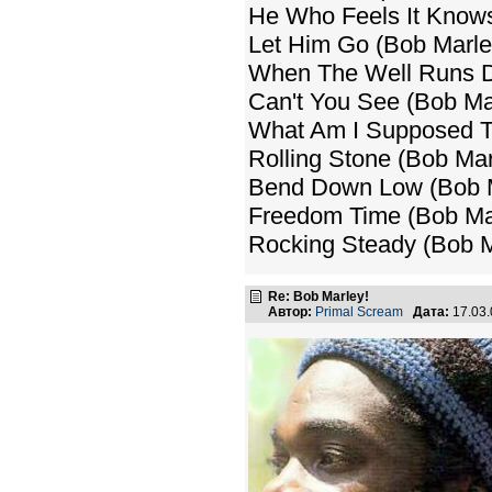
He Who Feels It Knows 
Let Him Go (Bob Marle
When The Well Runs Dr
Can't You See (Bob Mar
What Am I Supposed To
Rolling Stone (Bob Mar
Bend Down Low (Bob M
Freedom Time (Bob Mar
Rocking Steady (Bob M
Re: Bob Marley!
Автор:
Primal Scream
Дата:
17.03