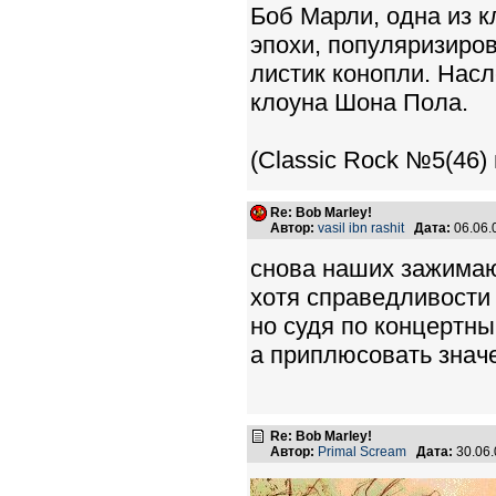
Боб Марли, одна из к
эпохи, популяризиро
листик конопли. Насл
клоуна Шона Пола.
(Classic Rock №5(46)
Re: Bob Marley!
Автор:
vasil ibn rashit
Дата:
06.06.
снова наших зажимаю
хотя справедливости 
но судя по концертн
а приплюсовать значе
Re: Bob Marley!
Автор:
Primal Scream
Дата:
30.06