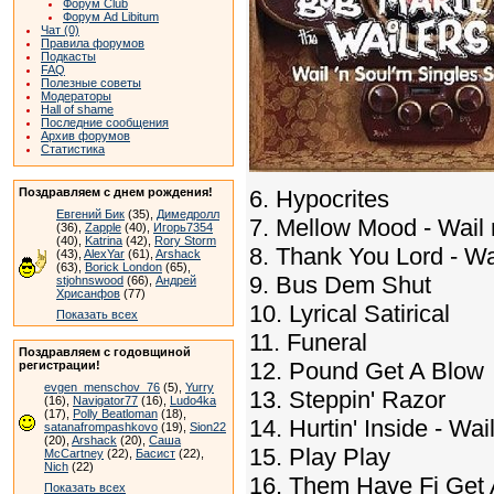
Форум Club
Форум Ad Libitum
Чат (0)
Правила форумов
Подкасты
FAQ
Полезные советы
Модераторы
Hall of shame
Последние сообщения
Архив форумов
Статистика
Поздравляем с днем рождения!
6. Hypocrites
Евгений Бик
(35),
Димедролл
7. Mellow Mood - Wail 
(36),
Zapple
(40),
Игорь7354
(40),
Katrina
(42),
Rory Storm
8. Thank You Lord - Wa
(43),
AlexYar
(61),
Arshack
(63),
Borick London
(65),
9. Bus Dem Shut
stjohnswood
(66),
Андрей
Хрисанфов
(77)
10. Lyrical Satirical
Показать всех
11. Funeral
Поздравляем с годовщиной
12. Pound Get A Blow
регистрации!
evgen_menschov_76
(5),
Yurry
13. Steppin' Razor
(16),
Navigator77
(16),
Ludo4ka
(17),
Polly Beatloman
(18),
14. Hurtin' Inside - Wa
satanafrompashkovo
(19),
Sion22
(20),
Arshack
(20),
Саша
15. Play Play
McCartney
(22),
Басист
(22),
Nich
(22)
16. Them Have Fi Get 
Показать всех