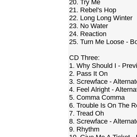
20. Try Me
21. Rebel's Hop
22. Long Long Winter
23. No Water
24. Reaction
25. Turn Me Loose - B
CD Three:
1. Why Should I - Prev
2. Pass It On
3. Screwface - Alterna
4. Feel Alright - Altern
5. Comma Comma
6. Trouble Is On The 
7. Tread Oh
8. Screwface - Alterna
9. Rhythm