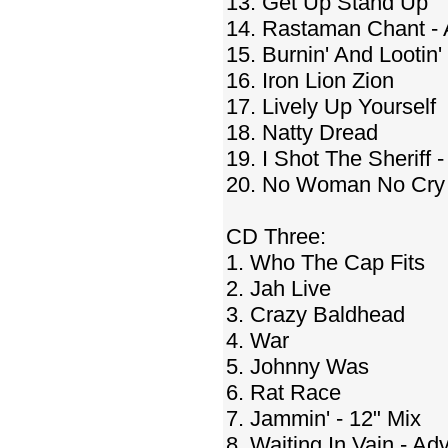
13. Get Up Stand Up
14. Rastaman Chant - 
15. Burnin' And Lootin'
16. Iron Lion Zion
17. Lively Up Yourself
18. Natty Dread
19. I Shot The Sheriff 
20. No Woman No Cry -
CD Three:
1. Who The Cap Fits
2. Jah Live
3. Crazy Baldhead
4. War
5. Johnny Was
6. Rat Race
7. Jammin' - 12" Mix
8. Waiting In Vain - Ad