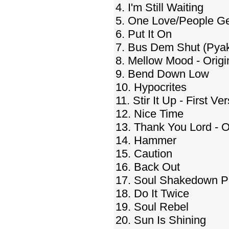
4. I'm Still Waiting
5. One Love/People Ge
6. Put It On
7. Bus Dem Shut (Pya
8. Mellow Mood - Origi
9. Bend Down Low
10. Hypocrites
11. Stir It Up - First Ve
12. Nice Time
13. Thank You Lord - O
14. Hammer
15. Caution
16. Back Out
17. Soul Shakedown P
18. Do It Twice
19. Soul Rebel
20. Sun Is Shining