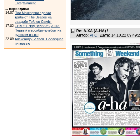
Entertainment
... периодика:
14.07
Пол Маккартни сделал
трибьют The Beatles на
свадьбе Тейлор Свифт
17.02
СЕКРЕТ "Big Beat 83" (2026).
Первый мерсибит-альбом на
Re: А-ХА (A-HA) !
русском языке
Автор:
PFC
Дата:
14.10.22 09:49
22.09
Александр Беляев. Последнее
интервью