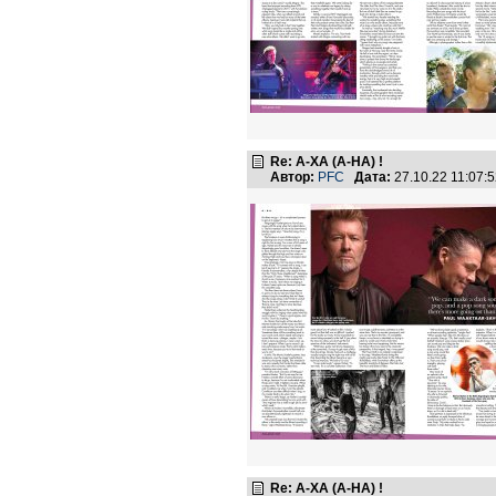
Re: А-ХА (A-HA) !
Автор:
PFC
Дата:
27.10.22 11:07
Re: А-ХА (A-HA) !