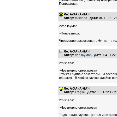
>Вышел альбом , если кому интересно
Понравился.
Re: А-ХА (A-HA) !
Автор:
mishana
Дата:
04.11.22 12
2VeeJayMan:
>Понравился.
Чрезмерно оркестрован . Ну , почти г
Re: А-ХА (A-HA) !
Автор:
VeeJayMan
Дата:
04.11.22
2mishana:
>Чрезмерно оркестрован
Это же Группа с оркестром... Я воспр
образом... В любом случае, альбом п
Re: А-ХА (A-HA) !
Автор:
Fragile
Дата:
05.11.22 12:
2mishana:
>Чрезмерно оркестрован
Тогда - надо слушать (хоть я и не фана