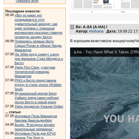
Показать всех
Последние новости:
08.08
«Вот из каких нот
складывается этот
удивительный аккорд»: как
Re: А-ХА (A-HA) !
один человек с помощью
Автор:
mishana
Дата:
19.09.22 17
математики разгадал главную
гитарную загадку Битлз
В хорошем качестве(не концертном)Ч
08.08
Появились первые фото
Сирши Ронан в образе Линды
Маккартни
a-ha - You Have What It Takes (Offic
07.08
На Эбби-роуд снимут сцену
для фильмов Сэма Мендеса о
Битлз
07.08
Умер Пол Свон, участник
технической команды
Маккартни
07.08
PHIX и Битлз представили
куртку в стиле эпохи «Rubber
Soul»
07.08
Музыкальный критик Билл
Уаймен представил рейтинг
песен Битлз в новой книге
07.08
Умер продюсер Уильям Орбит
... статьи:
07.08
Интервью Пола Маккартни
Амелии Димольденберг
04.08
Бьорк: “В воздухе витают
разительные перемены”
01.08
Интервью Пола для ЮТуб
канала The Rest is