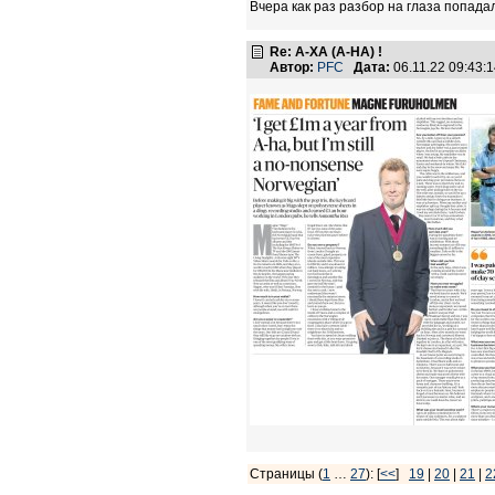
Вчера как раз разбор на глаза попада
Re: А-ХА (A-HA) !
Автор:
PFC
Дата:
06.11.22 09:43
Страницы (
1
…
27
): [
<<
]
19
|
20
|
21
|
2