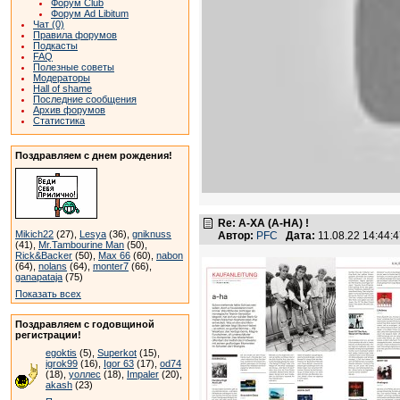
Форум Club
Форум Ad Libitum
Чат (0)
Правила форумов
Подкасты
FAQ
Полезные советы
Модераторы
Hall of shame
Последние сообщения
Архив форумов
Статистика
Поздравляем с днем рождения!
Re: А-ХА (A-HA) !
Mikich22
(27),
Lesya
(36),
gniknuss
Автор:
PFC
Дата:
11.08.22 14:44
(41),
Mr.Tambourine Man
(50),
Rick&Backer
(50),
Max 66
(60),
nabon
(64),
nolans
(64),
monter7
(66),
ganapataja
(75)
Показать всех
Поздравляем с годовщиной
регистрации!
egoktis
(5),
Superkot
(15),
igrok99
(16),
Igor 63
(17),
od74
(18),
уоллес
(18),
Impaler
(20),
akash
(23)