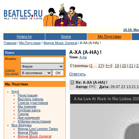
10.10. Мо
Новости
Книги
Мр.Поустман
Главная
/
Мр.Поустман
/
Форум Music General
/ А-ХА (A-HA) !
А-ХА (A-HA) !
Поиск
Тема:
A-ha
Искать:
Страницы (
1
…
27
): [
<<
]
19
|
20
|
21
|
2
Советы
Vox populi
Ответить
Re: А-ХА (A-HA) !
Мр. Поустман
Автор:
PFC
Дата:
26.07.22 13:21
Клуб
Регистрация
A-ha Live At Rock In Rio Lisboa 
Выслать пароль
Список участников
Мы помним
Клубная карта
Города
Дни рождения
Юбилеи регистрации
Все форумы
Форум Lost Lennon Tapes
Форум Photo
Форум Music General