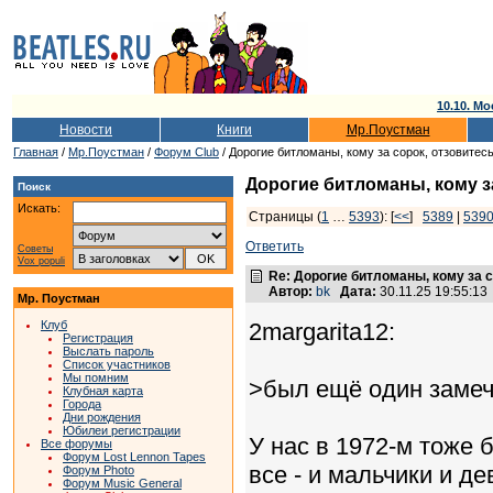
10.10. Мо
Новости
Книги
Мр.Поустман
Главная
/
Мр.Поустман
/
Форум Club
/ Дорогие битломаны, кому за сорок, отзовитес
Дорогие битломаны, кому з
Поиск
Искать:
Страницы (
1
…
5393
): [
<<
]
5389
|
539
Ответить
Советы
Vox populi
Re: Дорогие битломаны, кому за с
Автор:
bk
Дата:
30.11.25 19:55:1
Мр. Поустман
Клуб
2margarita12:
Регистрация
Выслать пароль
Список участников
Мы помним
>был ещё один замеч
Клубная карта
Города
Дни рождения
Юбилеи регистрации
У нас в 1972-м тоже 
Все форумы
Форум Lost Lennon Tapes
все - и мальчики и д
Форум Photo
Форум Music General