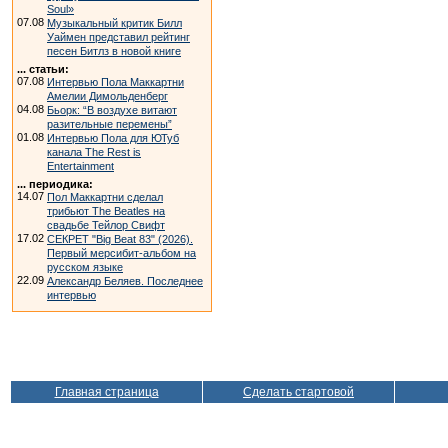
Soul»
07.08
Музыкальный критик Билл
Уаймен представил рейтинг
песен Битлз в новой книге
... статьи:
07.08
Интервью Пола Маккартни
Амелии Димольденберг
04.08
Бьорк: “В воздухе витают
разительные перемены”
01.08
Интервью Пола для ЮТуб
канала The Rest is
Entertainment
... периодика:
14.07
Пол Маккартни сделал
трибьют The Beatles на
свадьбе Тейлор Свифт
17.02
СЕКРЕТ "Big Beat 83" (2026).
Первый мерсибит-альбом на
русском языке
22.09
Александр Беляев. Последнее
интервью
Главная страница
Сделать стартовой