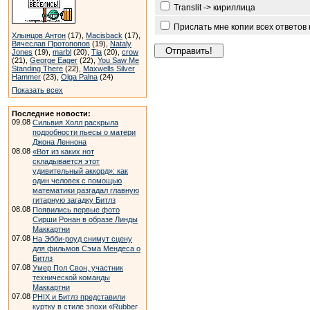
Translit -> кириллица
Прислать мне копии всех ответов
Хлынцов Антон
(17),
Macisback
(17),
Вячеслав Протопопов
(19),
Nataly
Jones
(19),
marbl
(20),
Tia
(20),
crow
(21),
George Eager
(22),
You Saw Me
Standing There
(22),
Maxwells Silver
Hammer
(23),
Olga Palna
(24)
Показать всех
Последние новости:
09.08
Сильвия Холл раскрыла
подробности пьесы о матери
Джона Леннона
08.08
«Вот из каких нот
складывается этот
удивительный аккорд»: как
один человек с помощью
математики разгадал главную
гитарную загадку Битлз
08.08
Появились первые фото
Сирши Ронан в образе Линды
Маккартни
07.08
На Эбби-роуд снимут сцену
для фильмов Сэма Мендеса о
Битлз
07.08
Умер Пол Свон, участник
технической команды
Маккартни
07.08
PHIX и Битлз представили
куртку в стиле эпохи «Rubber