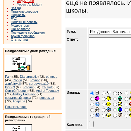
Форум Club
ещё не появлялось. И
Форум Ad Libitum
Чат (0)
школы.
Правила форумов
Подкасты
FAQ
Полезные советы
Модераторы
Hall of shame
Тема:
Последние сообщения
Архив форумов
Ответ:
Статистика
Поздравляем с днем рождения!
Fam
(35),
Dianaroselle
(42),
ethnoza
(45),
Corvin
(51),
Roland
(56),
alanfairwell
(57),
sergeymax10
(58),
Igor 63
(63),
Radmir
(64),
zhukoff
(67),
Сергей Пронин
(68),
Andrei Tsvetaev
Иконка:
(71),
AndreyTsvetaev
(71),
пошаговый дрозд
(72),
россомах
(72),
Anapcha
(74)
Показать всех
Поздравляем с годовщиной
регистрации!
Картинка: