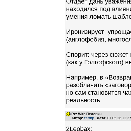
Отдаёт дань уважения
находился под влияни
умения ломать шабл
Иронизирует: упроща
(англофобия, многосл
Спорит: через сюжет
(как у Голгофского) в
Например, в «Возвра
разоблачить «заговор
но сам становится ч
реальность.
Re: With Пелевин
Автор:
темир
Дата:
07.05.26 12:
2Leobax: