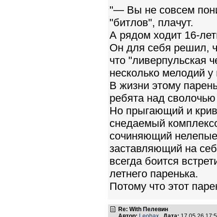
"— Вы не совсем пон
"битлов", плачут.
А рядом ходит 16-лет
Он для себя решил, 
что "ливерпульская ч
несколько мелодий у 
В жизни этому парень
ребята над сволочью
Но прыгающий и кри
снедаемый комплекс
сочиняющий нелепые
заставляющий на себ
всегда боится встре
летнего паренька.
Потому что этот пар
Re: With Пелевин
Автор:
Leobax
Дата:
17.05.26 17