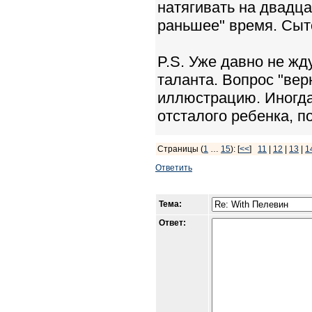
натягивать на двадца
раньшее" время. Сыто
P.S. Уже давно не жд
таланта. Вопрос "вер
иллюстрацию. Иногда
отсталого ребенка, по
Страницы (
1
…
15
): [
<<
]
11
|
12
|
13
|
1
Ответить
Тема:
Ответ: