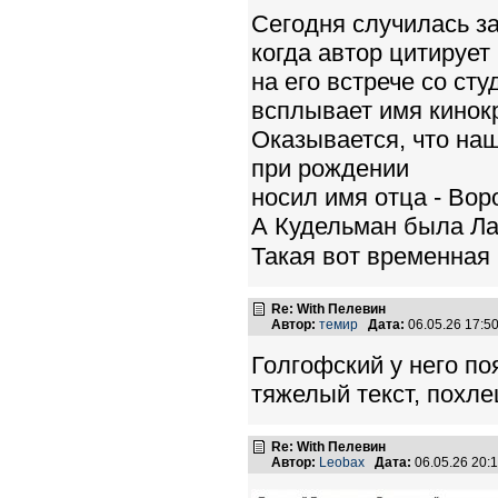
Сегодня случилась з
когда автор цитируе
на его встрече со ст
всплывает имя кинок
Оказывается, что на
при рождении
носил имя отца - Вор
А Кудельман была Ла
Такая вот временная 
Re: With Пелевин
Автор:
темир
Дата:
06.05.26 17:
Голгофский у него по
тяжелый текст, похле
Re: With Пелевин
Автор:
Leobax
Дата:
06.05.26 20