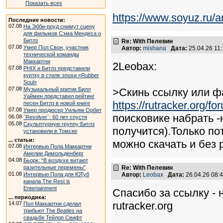
Показать всех
https://www.soyuz.ru/a
Последние новости:
07.08
На Эбби-роуд снимут сцену
для фильмов Сэма Мендеса о
Битлз
Re: With Пелевин
07.08
Умер Пол Свон, участник
Автор:
mishana
Дата:
25.04.26 11
технической команды
Маккартни
2Leobax:
07.08
PHIX и Битлз представили
куртку в стиле эпохи «Rubber
Soul»
07.08
Музыкальный критик Билл
>Скинь ссылку или ф
Уаймен представил рейтинг
https://rutracker.org/
песен Битлз в новой книге
07.08
Умер продюсер Уильям Орбит
поисковике набрать -
06.08
`Revolver`: 60 лет спустя
05.08
Скульптурную группу Битлз
получится).Только по
установили в Томске
... статьи:
можно скачать и без 
07.08
Интервью Пола Маккартни
Амелии Димольденберг
04.08
Бьорк: “В воздухе витают
разительные перемены”
Re: With Пелевин
01.08
Интервью Пола для ЮТуб
Автор:
Leobax
Дата:
26.04.26 08
канала The Rest is
Entertainment
Спасибо за ссылку - 
... периодика:
rutracker.org
14.07
Пол Маккартни сделал
трибьют The Beatles на
свадьбе Тейлор Свифт