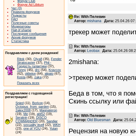
Форум Club
Форум Ad Libitum
Чат (0)
Правила форумов
Подкасты
Re: With Пелевин
FAQ
Автор:
mishana
Дата:
25.04.26 07
Полезные советы
Модераторы
Hall of shame
трекер может поделит
Последние сообщения
Архив форумов
Статистика
Re: With Пелевин
Автор:
Leobax
Дата:
25.04.26 08
Поздравляем с днем рождения!
Ritok
(30),
Olya8
(35),
Fender
2mishana:
Stratocaster
(37),
Phil -
Гордость галактики
(37),
Tonny
(45),
drc
(54),
Kravcov
(62),
oldwise
(64),
alpato
(67),
>трекер может подели
Kosta
(68),
zaka
(72)
Показать всех
Беда в том, что я по
Поздравляем с годовщиной
регистрации!
Скинь ссылку или фа
Snied
(11),
Borkop
(14),
Octopus_from_garden
(15),
2alex2008
(17),
Magnateron
(19),
Me
(19),
abt52
(19),
Re: With Пелевин
Seralvin
(19),
DISCO
Автор:
Old Bluesman
Дата:
25.04.
COMMANDER
(20),
Sandjar
(22),
sexuality itself
(22),
WKH
(23),
one of YOU
(24),
Yutan
Рецензия на новую кн
(24)