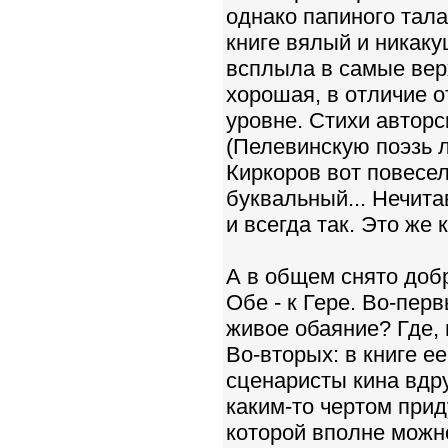
однако папиного талан
книге вялый и никаку
всплыла в самые верх
хорошая, в отличие о
уровне. Стихи авторс
(Пелевинскую поэзь л
Киркоров вот повесел
буквальный... Нечита
и всегда так. Это же 
А в общем снято добр
Обе - к Гере. Во-перв
живое обаяние? Где, 
Во-вторых: в книге е
сценаристы кина вдру
каким-то чертом прид
которой вполне можн