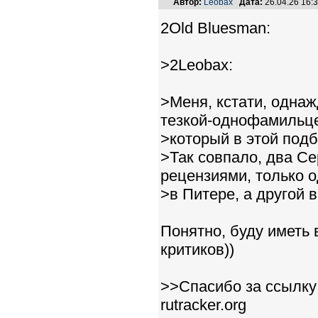
Автор:
Leobax
Дата:
26.04.26 16
2Old Bluesman:
>2Leobax:
>Меня, кстати, однаж
тезкой-однофамильц
>который в этой подб
>Так совпало, два С
рецензиями, только 
>в Питере, а другой в
Понятно, буду иметь
критиков))
>>Спасибо за ссылку 
rutracker.org