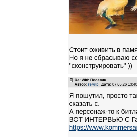
Стоит оживить в памя
Но я не сбрасываю со
"сконструировать" ))
Re: With Пелевин
Автор:
темир
Дата:
07.05.26 13:
Я пошутил, просто та
сказать-с.
А персонаж-то к битл
ВОТ ИНТЕРВЬЮ С Га
https://www.kommersa