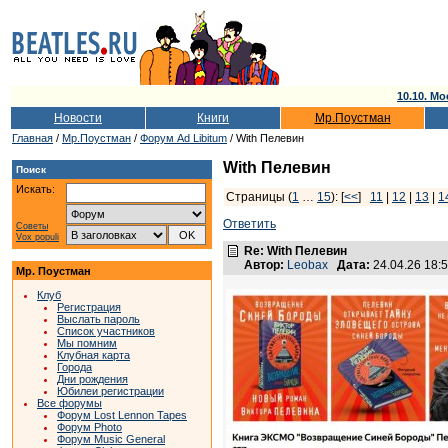
10.10. Мо
Новости
Книги
Мр.Поустман
Главная
/
Мр.Поустман
/
Форум Ad Libitum
/ With Пелевин
With Пелевин
Поиск
Искать:
Страницы (
1
…
15
): [
<<
]
11
|
12
|
13
|
1
Ответить
Советы
Vox populi
Re: With Пелевин
Автор:
Leobax
Дата:
24.04.26 18
Мр. Поустман
Клуб
Регистрация
Выслать пароль
Список участников
Мы помним
Клубная карта
Города
Дни рождения
Юбилеи регистрации
Все форумы
Форум Lost Lennon Tapes
Форум Photo
Форум Music General