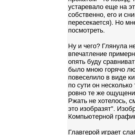
устаревало еще на эт
собственно, его и сни
пересекается). Но м
посмотреть.
Ну и чего? Глянула н
впечатление примерно
опять буду сравнива
было мною горячо люб
повеселило в виде ки
по сути он несколько
ровно те же ощущения
Ржать не хотелось, с
это изобразят". Изоб
Компьютерной график
Главгерой играет сла