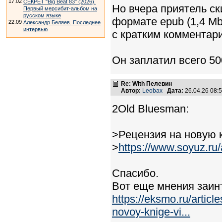
17.02
СЕКРЕТ "Big Beat 83" (2026).
Но вчера приятель с
Первый мерсибит-альбом на
русском языке
формате epub (1,4 Mb
22.09
Александр Беляев. Последнее
интервью
с кратким комментари
Он заплатил всего 50
Re: With Пелевин
Автор:
Leobax
Дата:
26.04.26 08
2Old Bluesman:
>Рецензия на новую к
>
https://www.soyuz.ru/
Спасибо.
Вот еще мнения заин
https://eksmo.ru/artic
novoy-knige-vi...