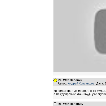
Re: With Пелевин.
Автор:
Андрей Хрисанфов
Дата:
2
Киномастера? Их много?? Я-то думал, э
А между прочим: кто-нибудь уже вкурил
Re: With Пелевин.