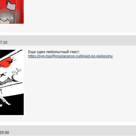
:07:10
Еще один любопытный текст:
https://syg.ma/@insolarance-cult/gaid-po-pielievinu
:25:00