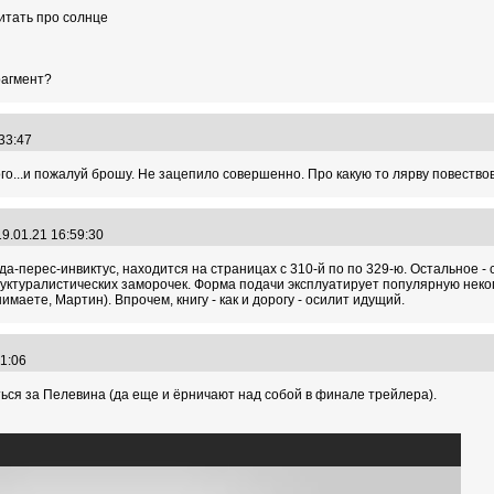
итать про солнце
агмент?
:33:47
го...и пожалуй брошу. Не зацепило совершенно. Про какую то лярву повество
9.01.21 16:59:30
-да-перес-инвиктус, находится на страницах с 310-й по по 329-ю. Остальное -
ктуралистических заморочек. Форма подачи эксплуатирует популярную некогд
онимаете, Мартин). Впрочем, книгу - как и дорогу - осилит идущий.
:01:06
ся за Пелевина (да еще и ёрничают над собой в финале трейлера).