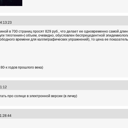
14:13:23
длиной в 700 страниц просят 829 руб., что делает ее одновременно самой дли
дуги тяготения») объем, очевидно, обусловлен беспрецедентной эпидемиологи
ободного времени для каллиграфических упражнений), то цена ее показатель
 80-х годов прошлого века)
:41:12
ать про солнце в электронной версии (в личку)
11:28:44