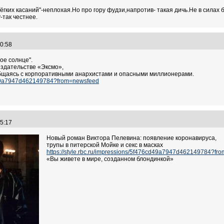
лёгких касаний"-неплохая.Но про гору фудзи,напротив- такая дичь.Не в силах
-так честнее.
:30:58
ое солнце".
издательстве «Эксмо»,
общаясь с корпоративными анархистами и опасными миллионерами.
6cd49a7947d462149784?from=newsfeed
:45:17
Новый роман Виктора Пелевина: появление коронавируса,
трупы в питерской Мойке и секс в масках
https://style.rbc.ru/impressions/5f476cd49a7947d462149784?fr
«Вы живете в мире, созданном блондинкой»