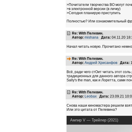
>Почитатели творчества ВО могут поч
>в электронной версии (в личку)
>Сегодня планирую приступить
Полностью? Или ознакомительный фр
Re: With Пелевин.
Автор:
mishana
Дата:
04.11.20 18
Начал читать новую. Прочитано немно
Re: With Пелевин.
Автор:
Андрей Хрисанфов
Дата:
1
Всё, ради чего стОит читать этот соль
традиционных для данного автора стру
Sally's the man, как и Лоретта, сами п
Re: With Пелевин.
Автор:
Leobax
Дата:
23.09.21 10
Снова наши киномастера решили взять
Или это цитата от Пелевина?
Ампир V — Трейлер (2021)