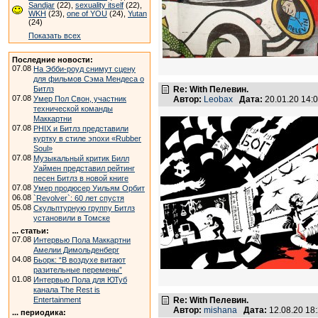
Sandjar
(22),
sexuality itself
(22),
WKH
(23),
one of YOU
(24),
Yutan
(24)
Показать всех
Последние новости:
07.08
На Эбби-роуд снимут сцену
для фильмов Сэма Мендеса о
Битлз
Re: With Пелевин.
07.08
Умер Пол Свон, участник
Автор:
Leobax
Дата:
20.01.20 14
технической команды
Маккартни
07.08
PHIX и Битлз представили
куртку в стиле эпохи «Rubber
Soul»
07.08
Музыкальный критик Билл
Уаймен представил рейтинг
песен Битлз в новой книге
07.08
Умер продюсер Уильям Орбит
06.08
`Revolver`: 60 лет спустя
05.08
Скульптурную группу Битлз
установили в Томске
... статьи:
07.08
Интервью Пола Маккартни
Амелии Димольденберг
04.08
Бьорк: “В воздухе витают
разительные перемены”
01.08
Интервью Пола для ЮТуб
канала The Rest is
Entertainment
Re: With Пелевин.
Автор:
mishana
Дата:
12.08.20 18
... периодика: