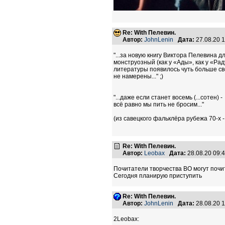
Re: With Пелевин.
Автор:
JohnLenin
Дата:
27.08.20 
"...за новую книгу Виктора Пелевина 
монструозный (как у «Ады», как у «Ра
литературы появилось чуть больше св
не намерены..." ;)
"...даже если станет восемь (...сотен) -
всё равно мы пить не бросим..."
(из савецкого фальклёра рубежа 70-х -
Re: With Пелевин.
Автор:
Leobax
Дата:
28.08.20 09
Почитатели творчества ВО могут почит
Сегодня планирую приступить
Re: With Пелевин.
Автор:
JohnLenin
Дата:
28.08.20 
2Leobax: