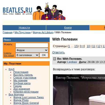
Новости
Книги
Главная
/
Мр.Поустман
/
Форум Ad Libitum
/ With Пелевин
With Пелевин
Поиск
Искать:
Страницы (
1
…
15
): [
<<
]
10
|
11
|
12
|
1
Ответить
Советы
Vox populi
Re: With Пелевин.
Автор:
Leobax
Дата:
28.08.19 13
Мр. Поустман
Клуб
Возвращаясь к теме разговора:
Регистрация
Выслать пароль
Виктор Пелевин, "Искусство легки
Список участников
Мы помним
Клубная карта
Города
Дни рождения
Юбилеи регистрации
Все форумы
Форум Lost Lennon Tapes
Форум Photo
Форум Music General