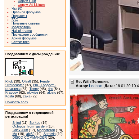
Форум Club
Форум Ad Libitum
Чат (0)
Правила форумов
Подкасты
FAQ
Полезные советы
Модераторы
Hall of shame
Последние сообщения
Архив форумов
Статистика
Поздравляем с днем рождения!
Ritok
(30),
Olya8
(35),
Fender
Re: With Пелевин.
Stratocaster
(37),
Phil - Гордость
Автор:
Leobax
Дата:
18.01.20 10
галактики
(37),
Tonny
(45),
drc
(54),
Kravcov
(62),
oldwise
(64),
alpato
(67),
Kosta
(68),
zaka
(72)
Показать всех
Поздравляем с годовщиной
регистрации!
Snied
(11),
Borkop
(14),
Octopus_from_garden
(15),
2alex2008
(17),
Magnateron
(19),
Me
(19),
abt52
(19),
Seralvin
(19),
DISCO COMMANDER
(20),