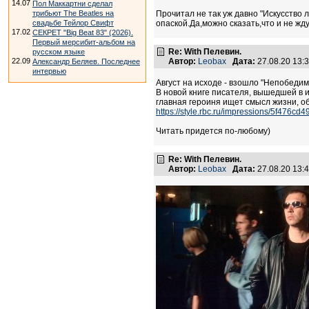
14.07
Пол Маккартни сделал
трибьют The Beatles на
Прочитал не так уж давно "Искусство 
свадьбе Тейлор Свифт
опаской.Да,можно сказать,что и не жду
17.02
СЕКРЕТ "Big Beat 83" (2026).
Первый мерсибит-альбом на
Re: With Пелевин.
русском языке
22.09
Автор:
Leobax
Дата:
27.08.20 13
Александр Беляев. Последнее
интервью
Август на исходе - взошло "Непобедим
В новой книге писателя, вышедшей в 
главная героиня ищет смысл жизни, 
https://style.rbc.ru/impressions/5f47
Читать придется по-любому)
Re: With Пелевин.
Автор:
Leobax
Дата:
27.08.20 13