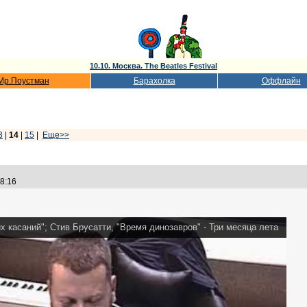
10.10. Москва. The Beatles Festival
Мр.Поустман
Барахолка
Оффлайн
3
|
14
|
15
|
Еще>>
:28:16
х касаний"; Стив Брусатти, "Время динозавров" - Три месяца лета