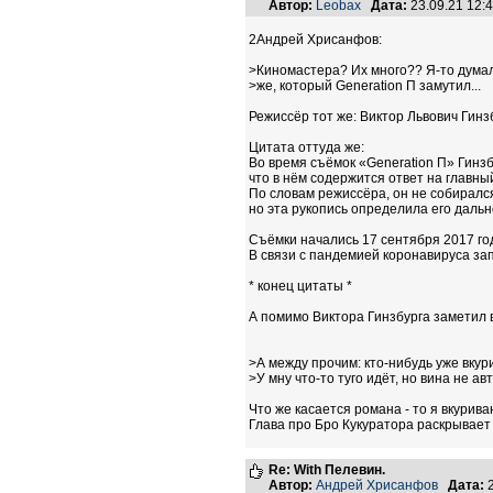
Автор:
Leobax
Дата:
23.09.21 12
2Андрей Хрисанфов:
>Киномастера? Их много?? Я-то думал,
>же, который Generation П замутил...
Режиссёр тот же: Виктор Львович Гинз
Цитата оттуда же:
Во время съёмок «Generation П» Гинз
что в нём содержится ответ на главны
По словам режиссёра, он не собиралс
но эта рукопись определила его дальн
Съёмки начались 17 сентября 2017 го
В связи с пандемией коронавируса з
* конец цитаты *
А помимо Виктора Гинзбурга заметил 
>А между прочим: кто-нибудь уже вкур
>У мну что-то туго идёт, но вина не а
Что же касается романа - то я вкурив
Глава про Бро Кукуратора раскрывает
Re: With Пелевин.
Автор:
Андрей Хрисанфов
Дата:
2