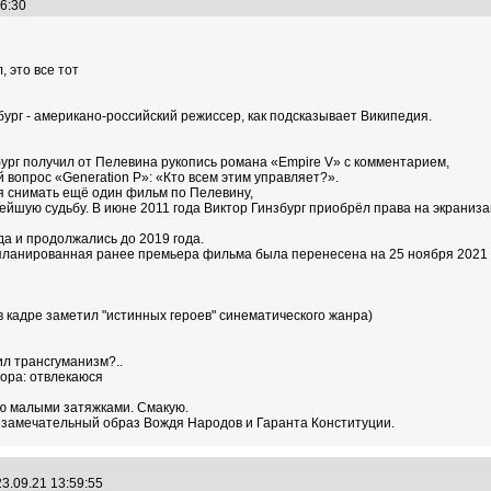
:46:30
 это все тот
бург - американо-российский режиссер, как подсказывает Википедия.
бург получил от Пелевина рукопись романа «Empire V» с комментарием,
й вопрос «Generation P»: «Кто всем этим управляет?».
я снимать ещё один фильм по Пелевину,
ейшую судьбу. В июне 2011 года Виктор Гинзбург приобрёл права на экраниз
да и продолжались до 2019 года.
апланированная ранее премьера фильма была перенесена на 25 ноября 2021 
в кадре заметил "истинных героев" синематического жанра)
ил трансгуманизм?..
втора: отвлекаюся
аю малыми затяжками. Смакую.
 замечательный образ Вождя Народов и Гаранта Конституции.
3.09.21 13:59:55