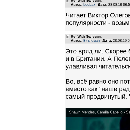
Re: With Пелевин.
Автор:
Leobax
Дата:
28.08.19 06
Читает Виктор Олего
популярности - возьм
Re: With Пелевин.
Автор:
Битломан
Дата:
28.08.19 
Это вряд ли. Скорее
и в Британии. А Пеле
улавливая читательск
Во, всё равно оно пот
вместо как "наше рад
самый продвинутый. "Б
Shawn Mendes, Camila Cabello - Se