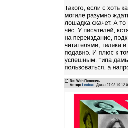
Такого, если с хоть к
могиле разумно ждать
лошадка скачет. А то
чёс. У писателей, кс
на переиздание, подк
читателями, телека и
подавно. И плюс к т
успешным, типа дамы
пользоваться, а нап
Re: With Пелевин.
Автор:
Leobax
Дата:
27.08.19 12