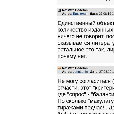
Re: With Пелевин.
Автор:
Битломан
Дата:
27.08.19 
Единственный объект
количество изданных 
ничего не говорит, п
оказывается литерату
остальное это так, л
почему нет.
Re: With Пелевин.
Автор:
JohnLenin
Дата:
27.08.19 
Не могу согласиться 
отчасти, этот "критер
где "спрос" - "баланси
Но сколько "макулат
тиражами подчас!.. Да