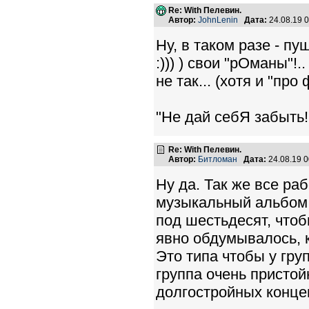
Re: With Пелевин.
Автор:
JohnLenin
Дата:
24.08.19 
Ну, в таком разе - пущ
:))) ) свои "рОманы"!..
не так... (хотя и "про ф
"Не дай себЯ забыть!..
Re: With Пелевин.
Автор:
Битломан
Дата:
24.08.19 
Ну да. Так же все ра
музыкальный альбом о
под шестьдесят, чтоб
явно обдумывалось, 
Это типа чтобы у гру
группа очень пристойн
долгостройных концеп