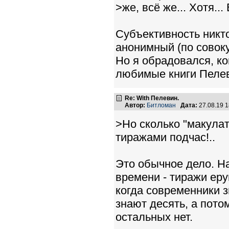
>же, всё же... Хотя...
Субъективность никто
анонимный (по совоку
Но я обрадовался, ко
любимые книги Пеле
Re: With Пелевин.
Автор:
Битломан
Дата:
27.08.19 
>Но сколько "макула
тиражами подчас!..
Это обычное дело. Н
времени - тиражи ер
когда современники з
знают десять, а пото
остальных нет.