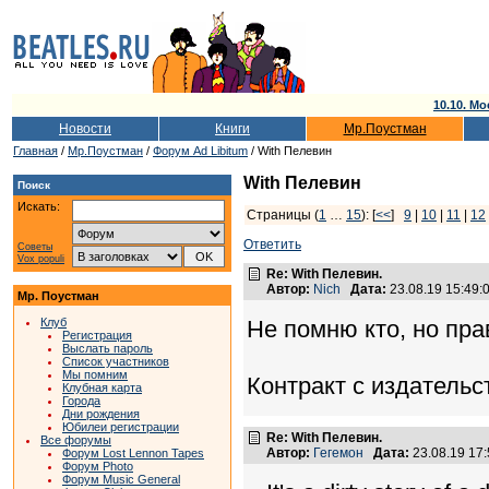
10.10. Мо
Новости
Книги
Мр.Поустман
Главная
/
Мр.Поустман
/
Форум Ad Libitum
/ With Пелевин
With Пелевин
Поиск
Искать:
Страницы (
1
…
15
): [
<<
]
9
|
10
|
11
|
12
Ответить
Советы
Vox populi
Re: With Пелевин.
Автор:
Nich
Дата:
23.08.19 15:49
Мр. Поустман
Клуб
Не помню кто, но пра
Регистрация
Выслать пароль
Список участников
Мы помним
Контракт с издательст
Клубная карта
Города
Дни рождения
Юбилеи регистрации
Re: With Пелевин.
Все форумы
Автор:
Гегемон
Дата:
23.08.19 17
Форум Lost Lennon Tapes
Форум Photo
Форум Music General