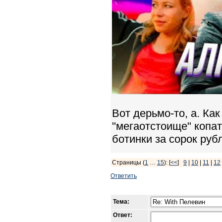
Вот дерьмо-то, а. Ка
"мегаотстоище" копат
ботинки за сорок рубл
Страницы (
1
…
15
): [
<<
]
9
|
10
|
11
|
12
Ответить
Тема:
Ответ: