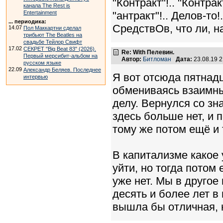
"Контракт"!.. "Контрак
канала The Rest is
Entertainment
"антракт"!.. Делов-то!.
... периодика:
СредствОв, что ли, на
14.07
Пол Маккартни сделал
трибьют The Beatles на
свадьбе Тейлор Свифт
17.02
СЕКРЕТ "Big Beat 83" (2026).
Re: With Пелевин.
Первый мерсибит-альбом на
Автор:
Битломан
Дата:
23.08.19 
русском языке
22.09
Александр Беляев. Последнее
Я вот отсюда пятнадц
интервью
обмениваясь взаимным
делу. Вернулся со зн
здесь больше нет, и 
тому же потом ещё и 
В капитализме какое 
уйти, но тогда потом 
уже нет. Мы в другое
десять и более лет в
вышла бы отличная, н