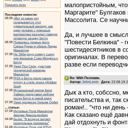
малопристойным, что 
Показать всех
Маргарите" Булгаков
Последние новости:
08.08
Массолита. Се научны
«Вот из каких нот
складывается этот
удивительный аккорд»: как
один человек с помощью
Да, и лучшее в смысл
математики разгадал главную
гитарную загадку Битлз
"Повести Белкина" - г
08.08
Появились первые фото
Сирши Ронан в образе Линды
шестидесятников в с
Маккартни
07.08
На Эбби-роуд снимут сцену
оригиналах. В перево
для фильмов Сэма Мендеса о
Битлз
разве если переводчи
07.08
Умер Пол Свон, участник
технической команды
Маккартни
Re: With Пелевин.
07.08
PHIX и Битлз представили
Автор:
JohnLenin
Дата:
23.08.19 
куртку в стиле эпохи «Rubber
Soul»
07.08
Музыкальный критик Билл
Дык а кто, собссно, 
Уаймен представил рейтинг
писательства и, так ск
песен Битлз в новой книге
07.08
Умер продюсер Уильям Орбит
роман!.. "что ни день -
... статьи:
07.08
Интервью Пола Маккартни
Как сказано ещё давно
Амелии Димольденберг
04.08
Бьорк: “В воздухе витают
дай отдохнуть и фонта
разительные перемены”
01.08
Интервью Пола для ЮТуб