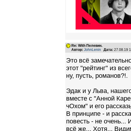
Re: With Пелевин.
Автор:
JohnLenin
Дата:
27.08.19 
Это всё замечательно,
этот "рейтинг" из все
ну, пусть, романов?!.
Эдак и у Льва, нашего
вместе с "Анной Каре
чОхом" и его рассказы
В принципе - и расск
повесть - не очень...
всё же... Хотя... Види