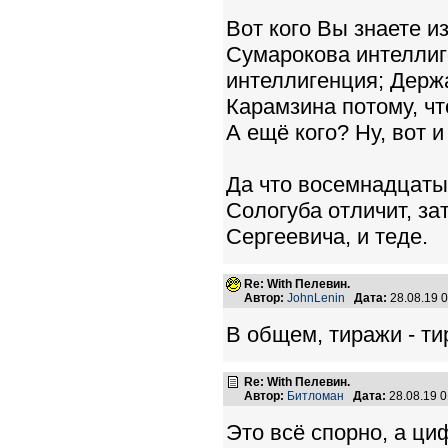
Вот кого Вы знаете и
Сумарокова интеллиг
интеллигенция; Держа
Карамзина потому, чт
А ещё кого? Ну, вот 
Да что восемнадцаты
Сологуба отличит, з
Сергеевича, и теде.
Re: With Пелевин.
Автор:
JohnLenin
Дата:
28.08.19 
В общем, тиражи - тир
Re: With Пелевин.
Автор:
Битломан
Дата:
28.08.19 
Это всё спорно, а ци