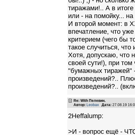
бы!..) ;) - но сколь
тиражами!.. А в итоге 
или - на помойку... на с
И второй момент: в XX
впечатление, что уже
критерием (чего бы т
такое случиться, что и
Хотя, допускаю, что 
своей сути!), при том
"бумажных тиражей" -
произведений?.. Плюс
произведений?.. (вклю
Re: With Пелевин.
Автор:
Leobax
Дата:
27.08.19 16
2Heffalump:
>И - вопрос ещё - ЧТО