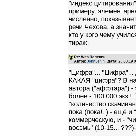
"индекс цитирования" 
примеру, элементарн
численно, показывает
речи Чехова, а значи
кто у кого чему учил
тираж.
Re: With Пелевин.
Автор:
JohnLenin
Дата:
28.08.19 
"Цифра"... "Цифра"...
КАКАЯ "цифра"? В наш
автора ("аффтара") - 
более - 100 000 экз.!.
"количество скачивани
пока (пока!..) - ещё и
коммерческую, и - "чи
восэмь" (10-15... ???)