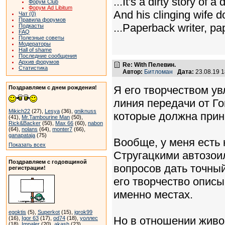
...It's a dirty story of a
Форум Club
Форум Ad Libitum
And his clinging wife d
Чат (0)
Правила форумов
...Paperback writer, pa
Подкасты
FAQ
Полезные советы
Модераторы
Hall of shame
Последние сообщения
Архив форумов
Re: With Пелевин.
Статистика
Автор:
Битломан
Дата:
23.08.19 
Я его творчеством ув
Поздравляем с днем рождения!
линия передачи от Го
Mikich22
(27),
Lesya
(36),
gniknuss
которые должна прин
(41),
Mr.Tambourine Man
(50),
Rick&Backer
(50),
Max 66
(60),
nabon
(64),
nolans
(64),
monter7
(66),
ganapataja
(75)
Вообще, у меня есть 
Показать всех
Стругацкими автозоил
Поздравляем с годовщиной
вопросов дать точный
регистрации!
его творчество описы
именно местах.
egoktis
(5),
Superkot
(15),
igrok99
Но в отношении живо
(16),
Igor 63
(17),
od74
(18),
уоллес
(18),
Impaler
(20),
akash
(23)