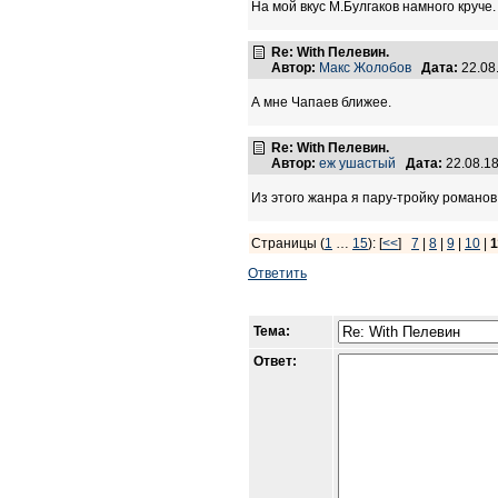
На мой вкус М.Булгаков намного круче.
Re: With Пелевин.
Автор:
Макс Жолобов
Дата:
22.08
А мне Чапаев ближее.
Re: With Пелевин.
Автор:
еж ушастый
Дата:
22.08.1
Из этого жанра я пару-тройку романо
Страницы (
1
…
15
): [
<<
]
7
|
8
|
9
|
10
|
1
Ответить
Тема:
Ответ: