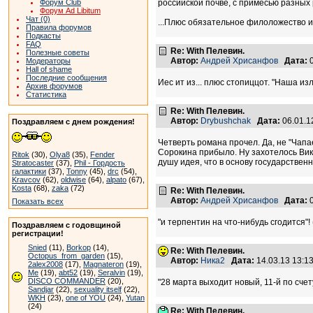
Форум Club
российской почве, с примесью разных 
Форум Ad Libitum
Чат (0)
...Плюс обязательное филоложество и 
Правила форумов
Подкасты
FAQ
Re: With Пелевин.
Полезные советы
Автор:
Андрей Хрисанфов
Дата:
0
Модераторы
Hall of shame
Последние сообщения
Иес ит из... плюс стопиццот. "Наша из
Архив форумов
Статистика
Re: With Пелевин.
Автор:
Drybushchak
Дата:
06.01.1
Поздравляем с днем рождения!
Четверть романа прочел. Да, не "Чапа
Сорокина прибыло. Ну захотелось Викт
Ritok
(30),
Olya8
(35),
Fender
душу идея, что в основу государственн
Stratocaster
(37),
Phil - Гордость
галактики
(37),
Tonny
(45),
drc
(54),
Kravcov
(62),
oldwise
(64),
alpato
(67),
Kosta
(68),
zaka
(72)
Re: With Пелевин.
Автор:
Андрей Хрисанфов
Дата:
0
Показать всех
"и терпентин на что-нибудь сгодится"! 
Поздравляем с годовщиной
регистрации!
Snied
(11),
Borkop
(14),
Re: With Пелевин.
Octopus_from_garden
(15),
Автор:
Ника2
Дата:
14.03.13 13:
2alex2008
(17),
Magnateron
(19),
Me
(19),
abt52
(19),
Seralvin
(19),
DISCO COMMANDER
(20),
"28 марта выходит новый, 11-й по сч
Sandjar
(22),
sexuality itself
(22),
WKH
(23),
one of YOU
(24),
Yutan
(24)
Re: With Пелевин.