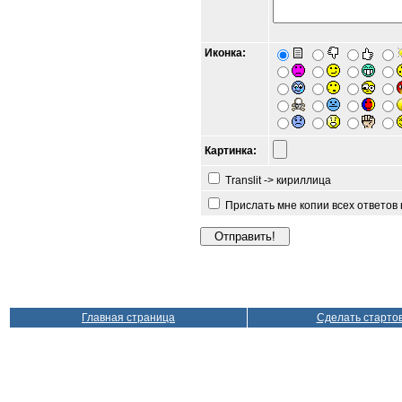
Иконка:
Картинка:
Translit -> кириллица
Прислать мне копии всех ответов
Главная страница
Сделать старто