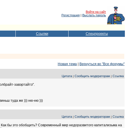
Войти на сайт
Регистрация
|
Выслать пароль
Ссылки
Спецпроекты
Новая тема
|
Вернуться во "Все форумы"
Цитата
Сообщить модераторам
Ссылка
|
|
"олбрайт-завэртайтэ".
ньш туда же ))) ню-ню )))
Цитата
Сообщить модераторам
Ссылка
|
|
же. Как бы это обобщить? Современный мир недоразвитого капитализьма на