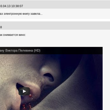
3.04.13 10:38:07
аз электронную книгу завела...
:58
ак снимается кино:
ану Виктора Пелевина (HD)