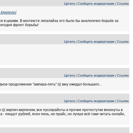
Цитата
Сообщить модераторам
Ссылка
|
|
14/pelevin/
 в церкви. В контексте лигалайза это было бы аналогично борьбе за
сегодня фронт борьбы!
Цитата
Сообщить модераторам
Ссылка
|
|
Цитата
Сообщить модераторам
Ссылка
|
|
ое продолжение "ампира-пять" ((( мну ожидал большего...
Цитата
Сообщить модераторам
Ссылка
|
|
р ((( кирпич кирпичом, все пуссирайоты и прочие протестутки впихнуты в
а - пиццот рублей, ясен пень, не прайс, но лучше всё-таки читать онлайн,