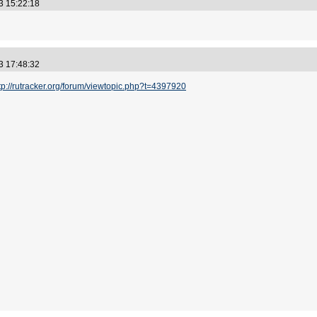
3 15:22:18
3 17:48:32
tp://rutracker.org/forum/viewtopic.php?t=4397920