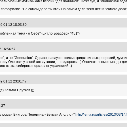
религиозных мотивчиков в версии "для чайников". Пожалуй, и "Ананасная вода
софофилие. "На самом деле ты кто? На самом деле тебя нет! и "самого дела"
5.01.12 18:03:30
любленная тема - о Себе" (цит.по Брэдбери "451")
2 16:54:57
ев", и не "Generation". Однако, наслушавшись отрицательных рецензий, думал
ору Олеговичу своей антиутопии, - на здоровье.:) Окончательные выводы дела
ого языка сибиряков-орков лег украинский. :)
9.01.12 23:01:47
(с) Козьма Прутков )))
13:37
ету роман Виктора Пелевина «Бэтман Аполло»"
http://lenta.ru/articles/2013/03/14