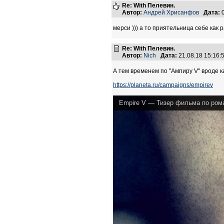
Re: With Пелевин.
Автор:
Андрей Хрисанфов
Дата:
0
мерси ))) а то приятельница себе как р
Re: With Пелевин.
Автор:
Nich
Дата:
21.08.18 15:16
А тем временем по "Ампиру V" вроде к
https://planeta.ru/campaigns/empirev
Empire V — Тизер фильма по ром