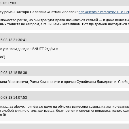
3 13:17:03
чету роман Виктора Пелевина «Бэтман Аполло»"
http://>lenta.ru/articles/2013/03/
ожество per se, но они требуют права называться семьей — и даже венчаться
ных таинств не кагором, а гашишем и кетамином. Вот где должен находиться 
5.03.13 21:30:41
ко с усилием досидел SNUFF. Ждём-с...
on")
9.03.13 18:58:38
нлили Маратовичи, Рамы Кришновичи и прочие Сулейманы Давидовичи. Свободн
0.03.13 14:07:53
вонах... as above, причём аж даже на обложку вынесена ссылка на ампир-вампи
а злобой дня, но стиль, как всегда, безупречен и опечатка попалась только одн
 (((