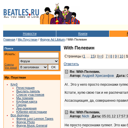
Новости
Книги
Главная
/
Мр.Поустман
/
Форум Ad Libitum
/ With Пелевин
With Пелевин
Поиск
Искать:
Страницы (
1
…
15
): [
<<
]
7
|
8
|
9
|
10
|
1
Ответить
Советы
Vox populi
Re: With Пелевин.
Автор:
Андрей Хрисанфов
Дата:
0
Мр. Поустман
Клуб
А!.. Это у него просто персонажи гуля
Регистрация
Выслать пароль
Кстати, хулю свою так и не распечатал,
Список участников
Мы помним
Ассасоциация, да, совершенно правиль
Клубная карта
Города
Дни рождения
Юбилеи регистрации
Re: With Пелевин.
Все форумы
Автор:
Nich
Дата:
05.01.12 17:57
Форум Lost Lennon Tapes
Форум Photo
Не просто персонажи гуляют. Это как 
Форум Music General