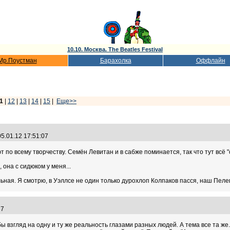
10.10. Москва. The Beatles Festival
Мр.Поустман
Барахолка
Оффлайн
1
|
12
|
13
|
14
|
15
|
Еще>>
5.01.12 17:51:07
ют по всему творчеству. Семён Левитан и в сабже поминается, так что тут всё 
 она с сидюком у меня...
ная. Я смотрю, в Уэллсе не один только дурохлоп Колпаков пасся, наш Пелеви
:37
бы взгляд на одну и ту же реальность глазами разных людей. А тема все та 