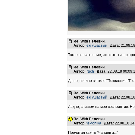
Re: With Пелевин.
Автор:
еж ушастый
Дата:
21.08.1
Такое впечатление, что этот тизер пр
Re: With Пелевин.
Автор:
Nich
Дата:
22.08.18 00:09
Да не, вполне в стиле "Поколения П" о
Re: With Пелевин.
Автор:
еж ушастый
Дата:
22.08.1
Ладно, спишем на мое восприятие. Но
Re: With Пелевин.
Автор:
tektonika
Дата:
22.08.18 1
Прочитал как-то "Чапаев и..."