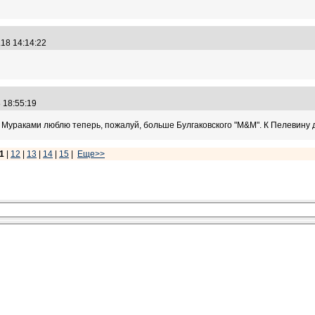
.18 14:14:22
8 18:55:19
в Мураками люблю теперь, пожалуй, больше Булгаковского "М&М". К Пелевину 
1
|
12
|
13
|
14
|
15
|
Еще>>