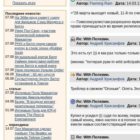
Показать всех
Автор:
Flaming Rain
Дата:
14.03.1
>"28 марта выходит новый, 11-й по с
Последние новости:
07.08
На Эбби-роуд снимут сцену
-— Гомосексуалистам разрешено мужел
для фильмов Сэма Мендеса о
право причащаться во время религиоз
Битлз
07.08
Умер Пол Свон, участник
технической команды
Re: With Пелевин.
Маккартни
Автор:
Андрей Хрисанфов
Дата:
1
07.08
PHIX и Битлз представили
куртку в стиле эпохи «Rubber
Soul»
Это есть гут ))) я как раз только-толь
07.08
Музыкальный критик Билл
Уаймен представил рейтинг
(иконка: "потирая руки in wild anticipati
песен Битлз в новой книге
07.08
Умер продюсер Уильям Орбит
06.08
`Revolver`: 60 лет спустя
Re: With Пелевин.
05.08
Скульптурную группу Битлз
Автор:
Андрей Хрисанфов
Дата:
1
установили в Томске
Трейлер в свежем "Огоньке". Опять Э
... статьи:
07.08
Интервью Пола Маккартни
Амелии Димольденберг
04.08
Re: With Пелевин.
Бьорк: “В воздухе витают
Автор:
Андрей Хрисанфов
Дата:
3
разительные перемены”
01.08
Интервью Пола для ЮТуб
канала The Rest is
Купил и усидел ((( судя по всему, пер
Entertainment
самый конец, явно наспех и в погоне з
ежели навык соответствующий имеется
... периодика:
14.07
Пол Маккартни сделал
трибьют The Beatles на
Re: With Пелевин.
свадьбе Тейлор Свифт