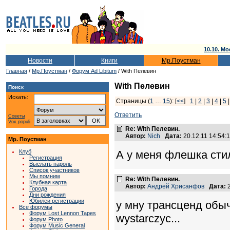
10.10. Мо
Новости
Книги
Мр.Поустман
Главная
/
Мр.Поустман
/
Форум Ad Libitum
/ With Пелевин
With Пелевин
Поиск
Искать:
Страницы (
1
…
15
): [
<<
]
1
|
2
|
3
|
4
|
5
Ответить
Советы
Vox populi
Re: With Пелевин.
Автор:
Nich
Дата:
20.12.11 14:54
Мр. Поустман
Клуб
А у меня флешка стил
Регистрация
Выслать пароль
Список участников
Мы помним
Re: With Пелевин.
Клубная карта
Автор:
Андрей Хрисанфов
Дата:
2
Города
Дни рождения
Юбилеи регистрации
у мну трансценд обычн
Все форумы
Форум Lost Lennon Tapes
wystarczyc...
Форум Photo
Форум Music General