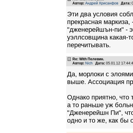
Автор:
Андрей Хрисанфов
Дата:
0
Эти два условия соб
прекрасная маркиза, 
"дженерейшън-пи" - э
уэллсовщина какая-то
перечитывать.
Re: With Пелевин.
Автор:
Nich
Дата:
05.01.12 17:44
Да, морлоки с элоям
выше. Ассоциация пр
Однако приятно, что 
а то раньше уж больн
"Дженерейшн Пи", что 
одно и то же, как бы