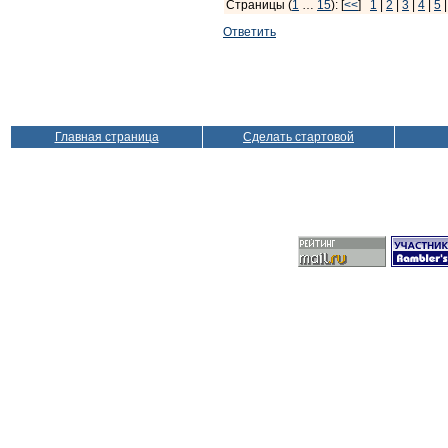
Страницы (
1
…
15
): [
<<
]
1
|
2
|
3
|
4
|
5
Ответить
Главная страница
Сделать стартовой