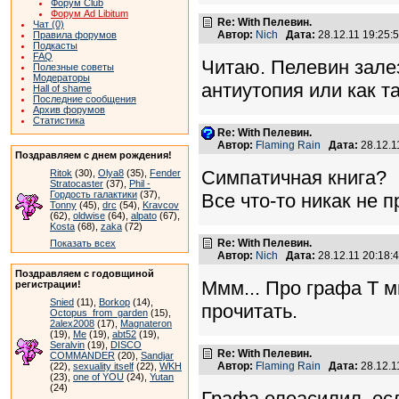
Форум Club
Форум Ad Libitum
Re: With Пелевин.
Чат (0)
Автор:
Nich
Дата:
28.12.11 19:25
Правила форумов
Подкасты
FAQ
Читаю. Пелевин зале
Полезные советы
Модераторы
антиутопия или как та
Hall of shame
Последние сообщения
Архив форумов
Статистика
Re: With Пелевин.
Автор:
Flaming Rain
Дата:
28.12.1
Поздравляем с днем рождения!
Симпатичная книга?
Ritok
(30),
Olya8
(35),
Fender
Stratocaster
(37),
Phil -
Гордость галактики
(37),
Все что-то никак не 
Tonny
(45),
drc
(54),
Kravcov
(62),
oldwise
(64),
alpato
(67),
Kosta
(68),
zaka
(72)
Re: With Пелевин.
Показать всех
Автор:
Nich
Дата:
28.12.11 20:18
Поздравляем с годовщиной
Ммм... Про графа Т м
регистрации!
Snied
(11),
Borkop
(14),
прочитать.
Octopus_from_garden
(15),
2alex2008
(17),
Magnateron
(19),
Me
(19),
abt52
(19),
Seralvin
(19),
DISCO
Re: With Пелевин.
COMMANDER
(20),
Sandjar
Автор:
Flaming Rain
Дата:
28.12.1
(22),
sexuality itself
(22),
WKH
(23),
one of YOU
(24),
Yutan
(24)
Графа елеасилил, есл