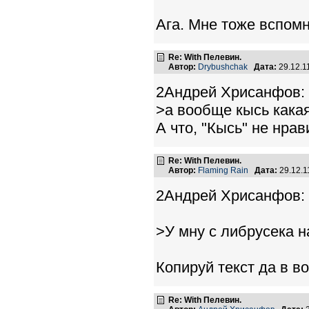
Ага. Мне тоже вспом
Re: With Пелевин.
Автор:
Drybushchak
Дата:
29.12.1
2Андрей Хрисанфов:
>а вообще кысь какая-
А что, "Кысь" не нрав
Re: With Пелевин.
Автор:
Flaming Rain
Дата:
29.12.1
2Андрей Хрисанфов:
>У мну с либрусека н
Копируй текст да в в
Re: With Пелевин.