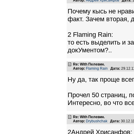
Автор:
Андрей Хрисанфов
Дата:
2
Почему кысь не нрави
факт. Зачем вторая,
2 Flaming Rain:
то есть выделить и з
докУментом?..
Re: With Пелевин.
Автор:
Flaming Rain
Дата:
29.12.1
Ну да, так проще всег
Прочел 50 страниц, п
Интересно, во что вс
Re: With Пелевин.
Автор:
Drybushchak
Дата:
30.12.1
2Андрей Хрисанфов: