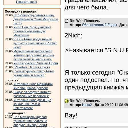
Показать всех
для чего была.
Последние новости:
07.08
На Эбби-роуд снимут сцену
для фильмов Сэма Мендеса о
Re: With Пелевин.
Битлз
Автор:
Обеспеченный Ездок
Дата
07.08
Умер Пол Свон, участник
технической команды
2Nich:
Маккартни
07.08
PHIX и Битлз представили
куртку в стиле эпохи «Rubber
Soul»
>Называется "S.N.U.F
07.08
Музыкальный критик Билл
Уаймен представил рейтинг
песен Битлз в новой книге
07.08
Умер продюсер Уильям Орбит
06.08
`Revolver`: 60 лет спустя
Я только сегодня "Сн
05.08
Скульптурную группу Битлз
установили в Томске
один подоспел. Но, ч
... статьи:
07.08
Интервью Пола Маккартни
предыдущая книжка м
Амелии Димольденберг
04.08
Бьорк: “В воздухе витают
разительные перемены”
01.08
Интервью Пола для ЮТуб
Re: With Пелевин.
канала The Rest is
Автор:
Ника2
Дата:
29.12.11 08:
Entertainment
... периодика:
Вау!
14.07
Пол Маккартни сделал
трибьют The Beatles на
свадьбе Тейлор Свифт