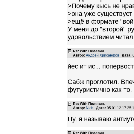
>Почему кысь не нрав
>она уже существует 
>ещё в формате "вой
У меня до "второй" р
удовольствием читал
Re: With Пелевин.
Автор:
Андрей Хрисанфов
Дата:
0
йес ит ис... попервос
Сабж проглотил. Впе
футуристично как-то, 
Re: With Пелевин.
Автор:
Nich
Дата:
05.01.12 17:25
Ну, я называю антиут
Re: With Пелевин.