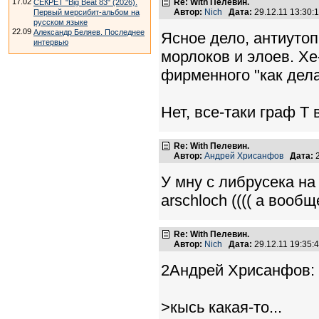
17.02
Re: With Пелевин.
СЕКРЕТ "Big Beat 83" (2026).
Автор:
Nich
Дата:
29.12.11 13:30
Первый мерсибит-альбом на
русском языке
22.09
Александр Беляев. Последнее
Ясное дело, антиутоп
интервью
морлоков и элоев. Хе
фирменного "как дела
Нет, все-таки граф Т
Re: With Пелевин.
Автор:
Андрей Хрисанфов
Дата:
2
У мну с либрусека на
arschloch (((( а вообщ
Re: With Пелевин.
Автор:
Nich
Дата:
29.12.11 19:35
2Андрей Хрисанфов:
>кысь какая-то...