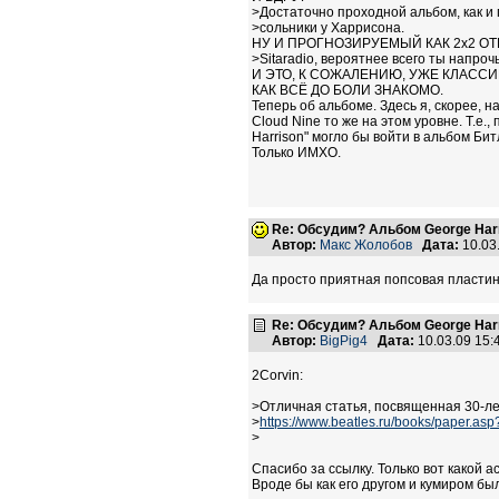
>Достаточно проходной альбом, как и 
>сольники у Харрисона.
НУ И ПРОГНОЗИРУЕМЫЙ КАК 2х2 ОТ
>Sitaradio, вероятнее всего ты напро
И ЭТО, К СОЖАЛЕНИЮ, УЖЕ КЛАССИКА
КАК ВСЁ ДО БОЛИ ЗНАКОМО.
Теперь об альбоме. Здесь я, скорее, 
Cloud Nine то же на этом уровне. Т.е
Harrison" могло бы войти в альбом Би
Только ИМХО.
Re: Обсудим? Альбом George Harr
Автор:
Макс Жолобов
Дата:
10.03
Да просто приятная попсовая пластин
Re: Обсудим? Альбом George Harr
Автор:
BigPig4
Дата:
10.03.09 15
2Corvin:
>Отличная статья, посвященная 30-ле
>
https://www.beatles.ru/books/paper.as
>
Спасибо за ссылку. Только вот какой а
Вроде бы как его другом и кумиром б