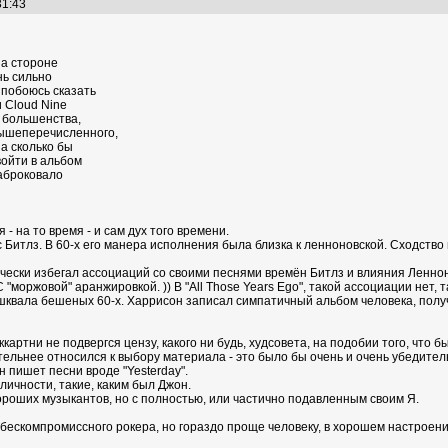
:31:43
на стороне
нь сильно
 побоюсь сказать
 Cloud Nine
ю большенства,
 вышеперечисленного,
а сколько бы
войти в альбом
аброковало
- на то время - и сам дух того времени.
 Битлз. В 60-х его манера исполнения была близка к ленноновской. Сходство 
ячески избегал ассоциаций со своими песнями времён Битлз и влияния Леннона
 "моржовой" аранжировкой. )) В "All Those Years Ego", такой ассоциации нет,
 шквала бешеных 60-х. Харрисон записал симпатичный альбом человека, полу
картни не подвергся цензу, какого ни будь, худсовета, на подобии того, что бы
тельнее относился к выбору материала - это было бы очень и очень убедител
н пишет песни вроде "Yesterday".
 личности, такие, каким был Джон.
хороших музыкантов, но с полностью, или частично подавленным своим Я.
 бескомпромиссного рокера, но гораздо проще человеку, в хорошем настроени