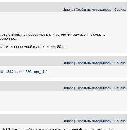
Цитата
Сообщить модераторам
Ссылка
|
|
.е. это отнюдь не первоначальный авторский замысел - в смысле
ременно...
а, купленная мной в уже далекие 80-е...
Цитата
Сообщить модераторам
Ссылка
|
|
g_id=189&cpage=2&forum_id=1
Цитата
Сообщить модераторам
Ссылка
|
|
Цитата
Сообщить модераторам
Ссылка
|
|
Not Guilty после битловского варианта сложно было привыкнуть, но