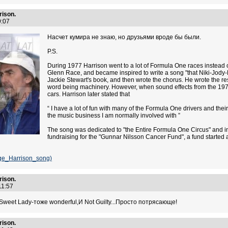
ison.
09:07
Насчет кумира не знаю, но друзьями вроде бы были.
P.S.
During 1977 Harrison went to a lot of Formula One races instead o
Glenn Race, and became inspired to write a song "that Niki-Jody-E
Jackie Stewart's book, and then wrote the chorus. He wrote the rest 
word being machinery. However, when sound effects from the 1979 
cars. Harrison later stated that
“ I have a lot of fun with many of the Formula One drivers and the
the music business I am normally involved with ”
The song was dedicated to "the Entire Formula One Circus" and i
fundraising for the "Gunnar Nilsson Cancer Fund", a fund started 
orge_Harrison_song)
ison.
:11:57
k Sweet Lady-тоже wonderful,И Not Guilty...Просто потрясающе!
ison.