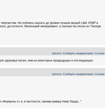
го творчества. Не побоюсь сказать до уровня лучших вещей L&M. ATMP и
ного, да полноте. Маленький экперримент, а сколько бы песен из "George
Цитата
Сообщить модераторам
Ссылка
|
|
для здоровья песен, чем на некоторых предыдущих и последующих.
Цитата
Сообщить модераторам
Ссылка
|
|
 «Формулы-1» и, в частности, своему кумиру Ники Лауда..."