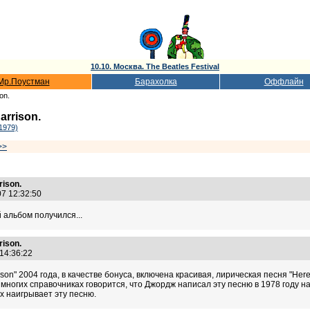
10.10. Москва. The Beatles Festival
Мр.Поустман
Барахолка
Оффлайн
on.
rrison.
1979)
>>
ison.
07 12:32:50
 альбом получился...
ison.
 14:36:22
on" 2004 года, в качестве бонуса, включена красивая, лирическая песня "Her
о многих справочниках говорится, что Джордж написал эту песню в 1978 году н
х наигрывает эту песню.