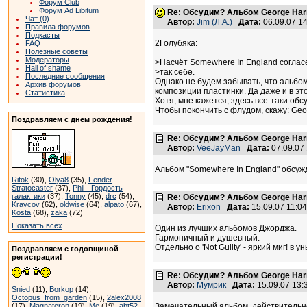
Форум Club
Форум Ad Libitum
Re: Обсудим? Альбом George Harr
Чат (0)
Автор:
Jim (Л.А.)
Дата:
06.09.07 1
Правила форумов
Подкасты
2Голубяка:
FAQ
Полезные советы
Модераторы
>Насчёт Somewhere In England соглас
Hall of shame
>так себе.
Последние сообщения
Однако не будем забывать, что альбом
Архив форумов
композиции пластинки. Да даже и в эт
Статистика
Хотя, мне кажется, здесь все-таки об
Чтобы покончить с флудом, скажу: Geo
Поздравляем с днем рождения!
Re: Обсудим? Альбом George Harr
Автор:
VeeJayMan
Дата:
07.09.07
Альбом "Somewhere In England" обсуж
Ritok
(30),
Olya8
(35),
Fender
Stratocaster
(37),
Phil - Гордость
галактики
(37),
Tonny
(45),
drc
(54),
Re: Обсудим? Альбом George Harr
Kravcov
(62),
oldwise
(64),
alpato
(67),
Автор:
Erixon
Дата:
15.09.07 11:
Kosta
(68),
zaka
(72)
Показать всех
Один из лучших альбомов Джорджа.
Гармоничный и душевный.
Отдельно о 'Not Guilty' - яркий миг! в 
Поздравляем с годовщиной
регистрации!
Re: Обсудим? Альбом George Harr
Автор:
Мумрик
Дата:
15.09.07 13
Snied
(11),
Borkop
(14),
Octopus_from_garden
(15),
2alex2008
(17),
Magnateron
(19),
Me
(19),
abt52
Замечательный альбом, действительно 