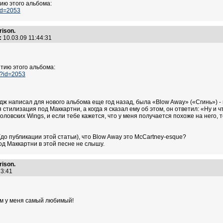
ию этого альбома:
?id=2053
ison.
:
10.03.09 11:44:31
тию этого альбома:
p?id=2053
ж написал для нового альбома еще год назад, была «Blow Away» («Сгинь») - 
стилизация под Маккартни, а когда я сказал ему об этом, он ответил: «Ну и чт
половских Wings, и если тебе кажется, что у меня получается похоже на него, 
(до публикации этой статьи), что Blow Away это McCartney-esque?
од Маккартни в этой песне не слышу.
ison.
:13:41
ом у меня самый любимый!