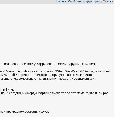
Цитата
Сообщить модераторам
Ссылка
|
|
не голосовое, всё таки у Харрисона голос был другим, но манера
 с Маккартни. Мне кажется, что его "When We Was Fab" была, чуть ли не
 там чистый Харрисон, не смотря на присутствие Пола И Ринго.
чающего удовольствие от жизни, минуя всех этих социальных и
л в Битлз.
ьно. А сегодня, и Джордж Мартин отмечает про тот момент, что иной раз
и, и прекрасном состоянии духа.