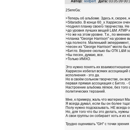
Автор:
Textpert
Дата:
03.05.09 00
2SereGa:
>Теперь об альбоме. Здесь я, скорее, 
>Sitaradio. В конце 60_х Харрисон оче
>поднял планку своего творчества. Не
>до уровня лучших вещей L&M. ATMP и
>то же на этом уровне. Т.е., по мнени
>планка "George Harrison" на уровне
>да полноте. Маленький экперримент, 
>песен из "George Harrison" могло бы 
>Битлз. Вернее сколько бы ОТК L&M з
>бы песен, думаю, все.
>Только ИМХО.
Это нужно понять их взаимоотношения 
Харрисон избегал всяких ассоциаций с
исполнения - это да.
Но в своём сольном творчестве, он вс
первая прямая ассоциация с Битлз. - С
Настроение альбома лёгкое, без того
политических терзаний.
Мне, к примеру, жаль что материал Мак
Я всегда думал, если бы он более тща
Полу нужно подсказывать. НЕ всегда о
Но, для того что бы это делать, нужны
А свои группы он собирает хоть и из 
Трудно оценивать "GH" с точки зрения