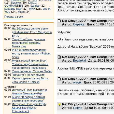
(19),
Seralvin
(19),
DISCO
теперь, пожалуй, затруднюсь определи
COMMANDER
(20),
Sandjar
(22),
Трогательная Soft Touch. Где-то в Fro
sexuality itself
(22),
WKH
(23),
one of
А у Клэптона ведь кавер есть на Love
YOU
(24),
Yutan
(24)
Показать всех
Re: Обсудим? Альбом George Harr
Автор:
Серёжа
Дата:
15.09.07 13
Последние новости:
07.08
На Эбби-роуд снимут сцену
для фильмов Сэма Мендеса о
2Мумрик:
Битлз
07.08
Умер Пол Свон, участник
>А у Клэптона ведь кавер есть на Lov
технической команды
Маккартни
Да, есть! На альбоме "Бэк Хом" 2005-го г
07.08
PHIX и Битлз представили
куртку в стиле эпохи «Rubber
Re: Обсудим? Альбом George Harr
Soul»
07.08
Автор:
Beatlekid
Дата:
20.01.08 0
Музыкальный критик Билл
Уаймен представил рейтинг
песен Битлз в новой книге
А книга I ME MINE в русском переводе 
07.08
Умер продюсер Уильям Орбит
06.08
`Revolver`: 60 лет спустя
05.08
Скульптурную группу Битлз
Re: Обсудим? Альбом George Harr
установили в Томске
Автор:
olegik
Дата:
20.01.08 23:2
... статьи:
07.08
Интервью Пола Маккартни
Это мой самый любимый, и на мой вз
Амелии Димольденберг
в бегах", снятом кинокомпанией "Hand
04.08
Бьорк: “В воздухе витают
разительные перемены”
01.08
Интервью Пола для ЮТуб
Re: Обсудим? Альбом George Harr
канала The Rest is
Автор:
Corvin
Дата:
10.03.09 01:
Entertainment