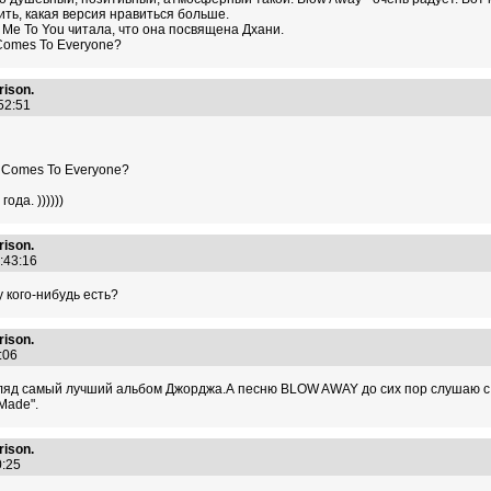
ть, какая версия нравиться больше.
m Me To You читала, что она посвящена Дхани.
 Comes To Everyone?
ison.
:52:51
e Comes To Everyone?
ода. ))))))
ison.
0:43:16
у кого-нибудь есть?
ison.
6:06
гляд самый лучший альбом Джорджа.А песню BLOW AWAY до сих пор слушаю с 
Made".
ison.
00:25