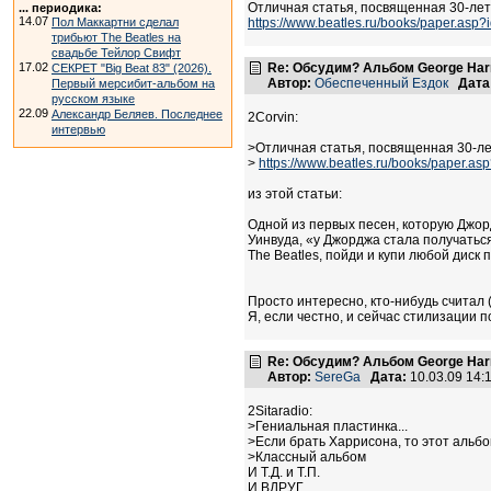
Отличная статья, посвященная 30-лет
... периодика:
14.07
Пол Маккартни сделал
https://www.beatles.ru/books/paper.asp
трибьют The Beatles на
свадьбе Тейлор Свифт
17.02
Re: Обсудим? Альбом George Harr
СЕКРЕТ "Big Beat 83" (2026).
Автор:
Обеспеченный Ездок
Дата
Первый мерсибит-альбом на
русском языке
22.09
Александр Беляев. Последнее
2Corvin:
интервью
>Отличная статья, посвященная 30-ле
>
https://www.beatles.ru/books/paper.as
из этой статьи:
Одной из первых песен, которую Джорд
Уинвуда, «у Джорджа стала получаться 
The Beatles, пойди и купи любой диск 
Просто интересно, кто-нибудь считал 
Я, если честно, и сейчас стилизации п
Re: Обсудим? Альбом George Harr
Автор:
SereGa
Дата:
10.03.09 14
2Sitaradio:
>Гениальная пластинка...
>Если брать Харрисона, то этот альб
>Классный альбом
И Т.Д. и Т.П.
И ВДРУГ