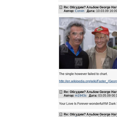
Re: Обсудим? Альбом George Harr
Автор:
Corvin
Дата:
10.03.09 16:
The single however failed to chart.
http://en.wikipedia.org/wiki/Faster_(Ge
Re: Обсудим? Альбом George Harr
Автор:
m1943s
Дата:
03.05.09 00
Your Love Is Forever-wonderful!!!И Dar
Re: Обсудим? Альбом George Harr