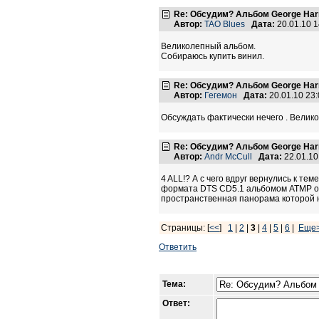
Re: Обсудим? Альбом George Harr
Автор:
TAO Blues
Дата:
20.01.10 
Великолепный альбом.
Собираюсь купить винил.
Re: Обсудим? Альбом George Harr
Автор:
Гегемон
Дата:
20.01.10 23
Обсуждать фактически нечего . Велико
Re: Обсудим? Альбом George Harr
Автор:
Andr McCull
Дата:
22.01.1
4 ALL!? А с чего вдруг вернулись к т
формата DTS CD5.1 альбомом АТМР от 
пространственная панорама которой н
Страницы: [
<<
]
1
|
2
|
3
|
4
|
5
|
6
|
Еще
Ответить
Тема:
Ответ: