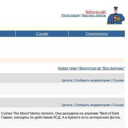
Войти на сайт
Регистрация
|
Выслать пароль
Ссылки
Спецпроекты
Новая тема
|
Вернуться во "Все форумы"
Цитата
Сообщить модераторам
Ссылка
|
|
Цитата
Сообщить модераторам
Ссылка
|
|
e Comes The Moon"(demo version). Она выходила на альбоме "Best of Dark
а Гаваях, находясь по действием ЛСД. А в буклете есть интересная фотка,