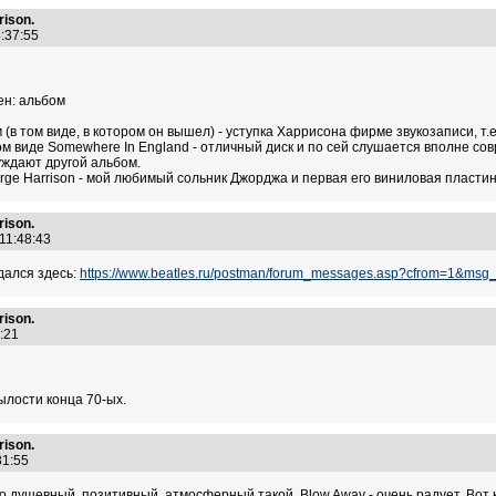
ison.
4:37:55
ен: альбом
 (в том виде, в котором он вышел) - уступка Харрисона фирме звукозаписи, т
ом виде Somewhere In England - отличный диск и по сей слушается вполне сов
суждают другой альбом.
rge Harrison - мой любимый сольник Джорджа и первая его виниловая пластинк
ison.
 11:48:43
дался здесь:
https://www.beatles.ru/postman/forum_messages.asp?cfrom=1&ms
ison.
04:21
унылости конца 70-ых.
ison.
:31:55
душевный, позитивный, атмосферный такой. Blow Away - очень радует. Вот к 