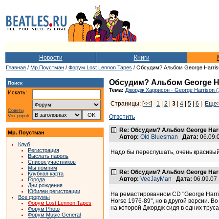
Новости
Книги
Главная
/
Мр.Поустман
/
Форум Lost Lennon Tapes
/ Обсудим? Альбом George Harris
Обсудим? Альбом George Ha
Поиск
Тема:
Джордж Харрисон - George Harrison (
Искать:
Страницы: [
<<
]
1
|
2
|
3
|
4
|
5
|
6
|
Еще
Советы
Vox populi
Ответить
Re: Обсудим? Альбом George Harr
Мр. Поустман
Автор:
Old Bluesman
Дата:
06.09.
Клуб
Регистрация
Надо бы переслушать, очень красивый
Выслать пароль
Список участников
Мы помним
Re: Обсудим? Альбом George Harr
Клубная карта
Автор:
VeeJayMan
Дата:
06.09.07
Города
Дни рождения
Юбилеи регистрации
На ремастированном CD "George Harris
Все форумы
Horse 1976-89", но в другой версии. В
Форум Lost Lennon Tapes
на которой Джордж сидя в одних труса
Форум Photo
Форум Music General