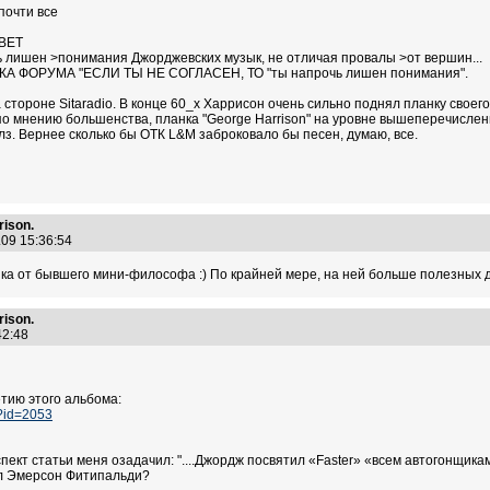
почти все
ВЕТ
чь лишен >понимания Джорджевских музык, не отличая провалы >от вершин...
 ФОРУМА "ЕСЛИ ТЫ НЕ СОГЛАСЕН, ТО "ты напрочь лишен понимания".
на стороне Sitaradio. В конце 60_х Харрисон очень сильно поднял планку свое
., по мнению большенства, планка "George Harrison" на уровне вышеперечислен
тлз. Вернее сколько бы ОТК L&M заброковало бы песен, думаю, все.
ison.
.09 15:36:54
ка от бывшего мини-философа :) По крайней мере, на ней больше полезных 
ison.
:42:48
тию этого альбома:
p?id=2053
спект статьи меня озадачил: "....Джордж посвятил «Faster» «всем автогонщикам
ыл Эмерсон Фитипальди?