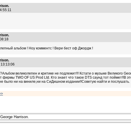
ison.
14:55:11
ison.
:08:18
лепный альбом ! Ноу комментс ! Вери бест оф Джордж !
ison.
0 13:13:06
еме?Альбом великолепен и критике не подлежит!!! Кстати о музыке Великого G
фирмы TWO OF US Prod Ltd. Кто знает что такое DTS саунд тот поймет!!В э
е было ни на виниле,ни на СиДишном издании!!Советую найти и послушать.
>>