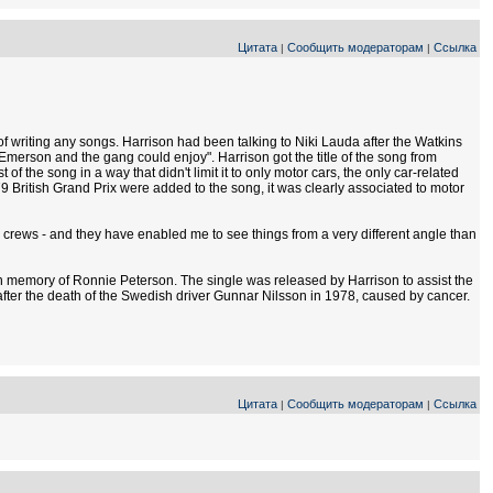
Цитата
Сообщить модераторам
Ссылка
|
|
f writing any songs. Harrison had been talking to Niki Lauda after the Watkins
merson and the gang could enjoy". Harrison got the title of the song from
of the song in a way that didn't limit it to only motor cars, the only car-related
British Grand Prix were added to the song, it was clearly associated to motor
ir crews - and they have enabled me to see things from a very different angle than
n memory of Ronnie Peterson. The single was released by Harrison to assist the
after the death of the Swedish driver Gunnar Nilsson in 1978, caused by cancer.
Цитата
Сообщить модераторам
Ссылка
|
|