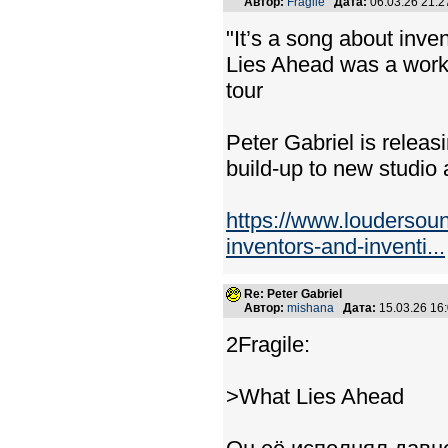
Автор:
Fragile
Дата:
06.03.26 21:
"It’s a song about inve
Lies Ahead was a work
tour
Peter Gabriel is releas
build-up to new studio 
https://www.loudersoun
inventors-and-inventi...
Re: Peter Gabriel
Автор:
mishana
Дата:
15.03.26 16
2Fragile:
>What Lies Ahead