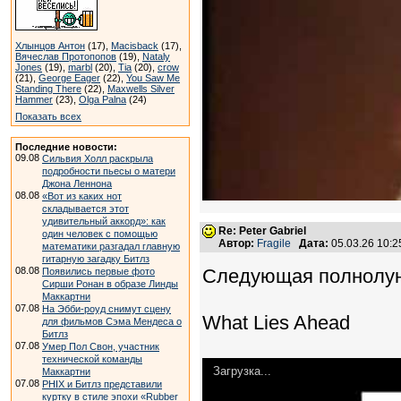
Хлынцов Антон
(17),
Macisback
(17),
Вячеслав Протопопов
(19),
Nataly
Jones
(19),
marbl
(20),
Tia
(20),
crow
(21),
George Eager
(22),
You Saw Me
Standing There
(22),
Maxwells Silver
Hammer
(23),
Olga Palna
(24)
Показать всех
Последние новости:
09.08
Сильвия Холл раскрыла
подробности пьесы о матери
Джона Леннона
08.08
«Вот из каких нот
складывается этот
удивительный аккорд»: как
Re: Peter Gabriel
один человек с помощью
Автор:
Fragile
Дата:
05.03.26 10:
математики разгадал главную
гитарную загадку Битлз
08.08
Следующая полнолун
Появились первые фото
Сирши Ронан в образе Линды
Маккартни
07.08
На Эбби-роуд снимут сцену
What Lies Ahead
для фильмов Сэма Мендеса о
Битлз
07.08
Умер Пол Свон, участник
технической команды
Загрузка...
Маккартни
07.08
PHIX и Битлз представили
куртку в стиле эпохи «Rubber