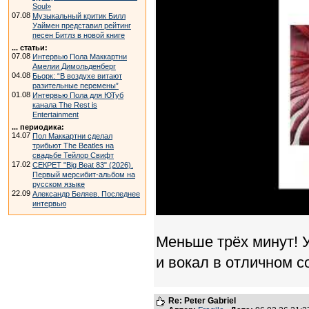
Soul»
07.08
Музыкальный критик Билл
Уаймен представил рейтинг
песен Битлз в новой книге
... статьи:
07.08
Интервью Пола Маккартни
Амелии Димольденберг
04.08
Бьорк: “В воздухе витают
разительные перемены”
01.08
Интервью Пола для ЮТуб
канала The Rest is
Entertainment
... периодика:
14.07
Пол Маккартни сделал
трибьют The Beatles на
свадьбе Тейлор Свифт
17.02
СЕКРЕТ "Big Beat 83" (2026).
Первый мерсибит-альбом на
русском языке
22.09
Александр Беляев. Последнее
интервью
Меньше трёх минут! У
и вокал в отличном с
Re: Peter Gabriel