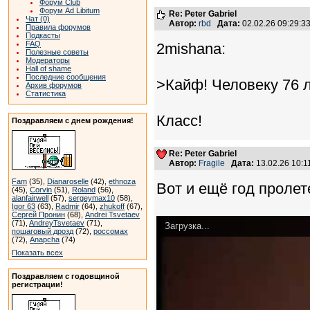
Форум Club
Форум Ad Libitum
Re: Peter Gabriel
Чат (0)
Автор:
rbd
Дата:
02.02.26 09:29:
Правила форумов
Подкасты
FAQ
2mishana:
Полезные советы
Модераторы
Hall of shame
Последние сообщения
>Кайф! Человеку 76 л
Архив форумов
Статистика
Класс!
Поздравляем с днем рождения!
Re: Peter Gabriel
Автор:
Fragile
Дата:
13.02.26 10:
Fam
(35),
Dianaroselle
(42),
ethnoza
Вот и ещё год пролет
(45),
Corvin
(51),
Roland
(56),
alanfairwell
(57),
sergeymax10
(58),
Igor 63
(63),
Radmir
(64),
zhukoff
(67),
Сергей Пронин
(68),
Andrei Tsvetaev
(71),
AndreyTsvetaev
(71),
Загрузка...
пошаговый дрозд
(72),
россомах
(72),
Anapcha
(74)
Показать всех
Поздравляем с годовщиной
регистрации!