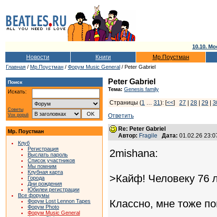
10.10. Мо
Новости
Книги
Мр.Поустман
Главная
/
Мр.Поустман
/
Форум Music General
/ Peter Gabriel
Peter Gabriel
Поиск
Тема:
Genesis family
Искать:
Страницы (
1
…
31
): [
<<
]
27
|
28
|
29
|
3
Советы
Vox populi
Ответить
Re: Peter Gabriel
Мр. Поустман
Автор:
Fragile
Дата:
01.02.26 23:
Клуб
Регистрация
2mishana:
Выслать пароль
Список участников
Мы помним
Клубная карта
>Кайф! Человеку 76 л
Города
Дни рождения
Юбилеи регистрации
Все форумы
Классно, мне тоже по
Форум Lost Lennon Tapes
Форум Photo
Форум Music General