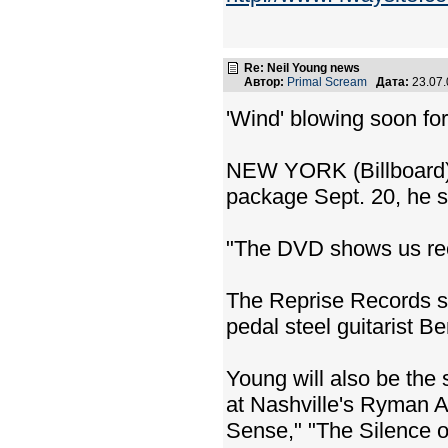
Re: Neil Young news
Автор:
Primal Scream
Дата:
23.07
'Wind' blowing soon fo
NEW YORK (Billboard) -
package Sept. 20, he s
"The DVD shows us reco
The Reprise Records se
pedal steel guitarist 
Young will also be the 
at Nashville's Ryman A
Sense," "The Silence o