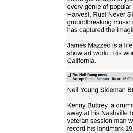
every genre of popular
Harvest, Rust Never S
groundbreaking music in
has captured the imagin
James Mazzeo is a lifel
show art world. His wo
California.
Re: Neil Young news
Автор:
Primal Scream
Дата:
16.09
Neil Young Sideman Bu
Kenny Buttrey, a drum
away at his Nashville 
veteran session man w
record his landmark 1