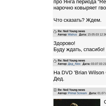
про Янга периода “Re
нарочно ковыряет гво
Что сказать? Ждем.
Re: Neil Young news
Автор:
Walrus
Дата:
15.05.03 12:
Здорово!
Буду ждать, спасибо!
Re: Neil Young news
Автор:
Дед_Alex
Дата:
03.07.03 2
На DVD 'Brian Wilson 
Дед.
Re: Neil Young news
Автор:
Primal Scream
Дата:
01.07.