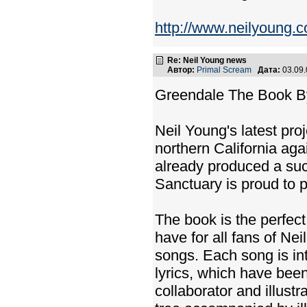
http://www.neilyoung.co
Re: Neil Young news
Автор:
Primal Scream
Дата:
03.09
Greendale The Book B
Neil Young's latest pro
northern California aga
already produced a succ
Sanctuary is proud to 
The book is the perfec
have for all fans of Nei
songs. Each song is in
lyrics, which have bee
collaborator and illus