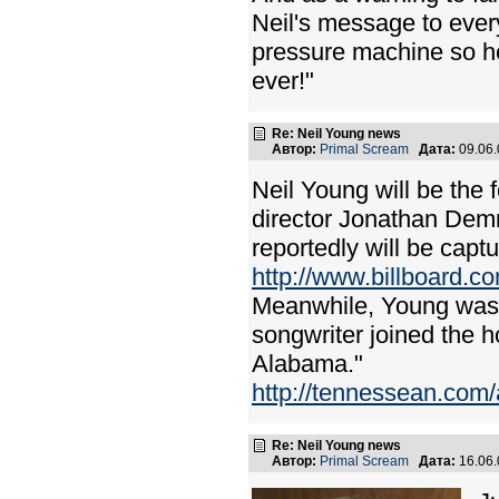
Neil's message to ever
pressure machine so he 
ever!"
Re: Neil Young news
Автор:
Primal Scream
Дата:
09.06
Neil Young will be the 
director Jonathan Demm
reportedly will be captur
http://www.billboard.c
Meanwhile, Young was 
songwriter joined the 
Alabama."
http://tennessean.co
Re: Neil Young news
Автор:
Primal Scream
Дата:
16.06