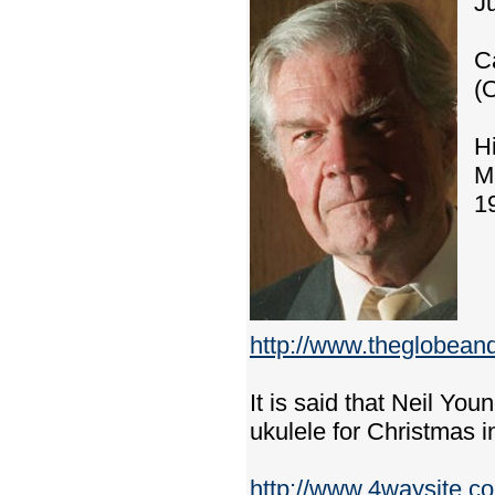
J
C
(
Hi
M
19
http://www.theglobean
It is said that Neil Yo
ukulele for Christmas in
http://www.4waysite.