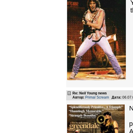
Re: Neil Young news
Автор:
Primal Scream
Дата:
06.07
N
p
A