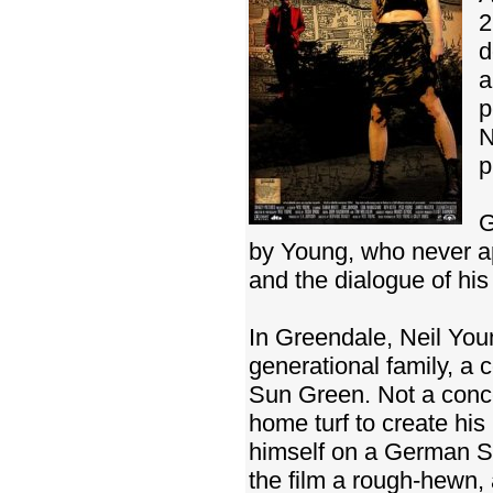
2
d
a
p
N
p
G
by Young, who never app
and the dialogue of his
In Greendale, Neil Youn
generational family, a 
Sun Green. Not a concer
home turf to create his
himself on a German S
the film a rough-hewn, 