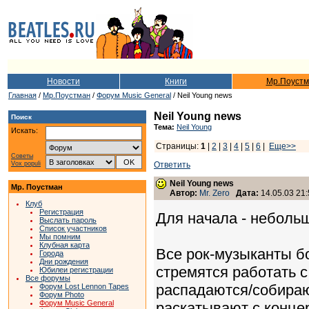
Новости
Книги
Мр.Поустм
Главная
/
Мр.Поустман
/
Форум Music General
/ Neil Young news
Neil Young news
Поиск
Тема:
Neil Young
Искать:
Страницы:
1
|
2
|
3
|
4
|
5
|
6
|
Еще>>
Советы
Vox populi
Ответить
Neil Young news
Мр. Поустман
Автор:
Mr. Zero
Дата:
14.05.03 21:
Клуб
Регистрация
Для начала - неболь
Выслать пароль
Список участников
Мы помним
Клубная карта
Все рок-музыканты бо
Города
Дни рождения
стремятся работать 
Юбилеи регистрации
Все форумы
распадаются/cобираю
Форум Lost Lennon Tapes
Форум Photo
Форум Music General
раскатывают с концер