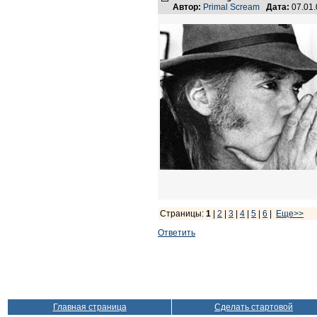
Автор:
Primal Scream
Дата:
07.01
Страницы:
1
|
2
|
3
|
4
|
5
|
6
|
Еще>>
Ответить
Главная страница
Сделать стартовой