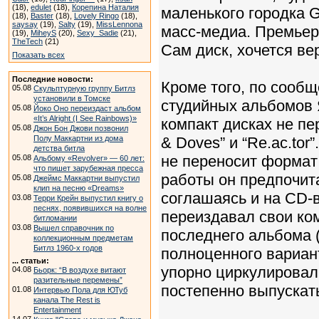
(18),
edulet
(18),
Корепина Наталия
маленького городка 
(18),
Baster
(18),
Lovely Ringo
(18),
saysay
(19),
Salty
(19),
MissLennona
масс-медиа. Премьера
(19),
MiheyS
(20),
Sexy_Sadie
(21),
TheTech
(21)
Сам диск, хочется ве
Показать всех
Последние новости:
Кроме того, по сообщ
05.08
Скульптурную группу Битлз
установили в Томске
студийных альбомов Я
05.08
Йоко Оно переиздаст альбом
«It’s Alright (I See Rainbows)»
компакт дисках не пер
05.08
Джон Бон Джови позвонил
Полу Маккартни из дома
& Doves” и “Re.ac.tor
детства битла
не переносит формат
05.08
Альбому «Revolver» — 60 лет:
что пишет зарубежная пресса
работы он предпочита
05.08
Джеймс Маккартни выпустил
клип на песню «Dreams»
соглашаясь и на CD-
03.08
Терри Крейн выпустил книгу о
песнях, появившихся на волне
переиздавал свои ко
битломании
03.08
Вышел справочник по
последнего альбома (
коллекционным предметам
Битлз 1960-х годов
полноценного вариан
... статьи:
упорно циркулировал 
04.08
Бьорк: “В воздухе витают
разительные перемены”
постепенно выпускать
01.08
Интервью Пола для ЮТуб
канала The Rest is
Entertainment