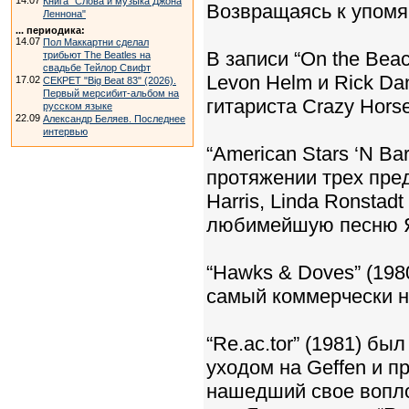
14.07
Книга "Слова и музыка Джона
Возвращаясь к упомя
Леннона"
... периодика:
14.07
Пол Маккартни сделал
В записи “On the Bea
трибьют The Beatles на
свадьбе Тейлор Свифт
Levon Helm и Rick Da
17.02
СЕКРЕТ "Big Beat 83" (2026).
Первый мерсибит-альбом на
гитариста Crazy Hors
русском языке
22.09
Александр Беляев. Последнее
интервью
“American Stars ‘N B
протяжении трех пре
Harris, Linda Ronstadt
любимейшую песню Ян
“Hawks & Doves” (1980
самый коммерчески н
“Re.ac.tor” (1981) б
уходом на Geffen и 
нашедший свое вопло