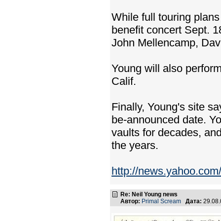
While full touring plan
benefit concert Sept. 18
John Mellencamp, Dav
Young will also perform
Calif.
Finally, Young's site sa
be-announced date. You
vaults for decades, an
the years.
http://news.yahoo.co
Re: Neil Young news
Автор:
Primal Scream
Дата:
29.08