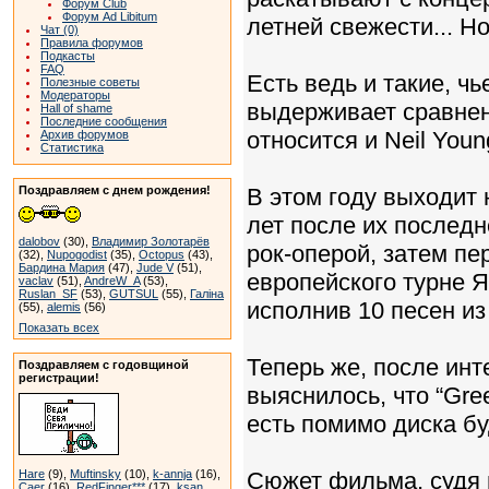
Форум Club
Форум Ad Libitum
летней свежести... Но
Чат (0)
Правила форумов
Подкасты
FAQ
Есть ведь и такие, ч
Полезные советы
Модераторы
выдерживает сравнен
Hall of shame
Последние сообщения
относится и Neil Youn
Архив форумов
Статистика
Поздравляем с днем рождения!
В этом году выходит 
лет после их последн
dalobov
(30),
Владимир Золотарёв
рок-оперой, затем пе
(32),
Nupogodist
(35),
Octopus
(43),
Бардина Мария
(47),
Jude V
(51),
европейского турне Я
vaclav
(51),
AndreW_A
(53),
Ruslan_SF
(53),
GUTSUL
(55),
Галіна
исполнив 10 песен и
(55),
alemis
(56)
Показать всех
Теперь же, после инт
Поздравляем с годовщиной
регистрации!
выяснилось, что “Greend
есть помимо диска б
Hare
(9),
Muftinsky
(10),
k-annja
(16),
Сюжет фильма, судя 
Caer
(16),
RedFinger***
(17),
ksan