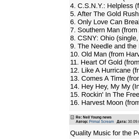
4. C.S.N.Y.: Helpless 
5. After The Gold Rush
6. Only Love Can Break
7. Southern Man (from 
8. CSNY: Ohio (single,
9. The Needle and the
10. Old Man (from Harv
11. Heart Of Gold (fro
12. Like A Hurricane (f
13. Comes A Time (fr
14. Hey Hey, My My (In
15. Rockin' In The Fre
16. Harvest Moon (fro
Re: Neil Young news
Автор:
Primal Scream
Дата:
30.09
Quality Music for the 