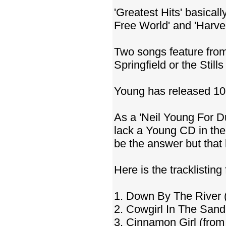
'Greatest Hits' basical
Free World' and 'Harve
Two songs feature from
Springfield or the Stil
Young has released 10 
As a 'Neil Young For Du
lack a Young CD in thei
be the answer but that
Here is the tracklisting
1. Down By The River 
2. Cowgirl In The San
3. Cinnamon Girl (fro