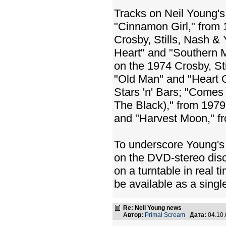
Tracks on Neil Young's
"Cinnamon Girl," from
Crosby, Stills, Nash &
Heart" and "Southern M
on the 1974 Crosby, S
"Old Man" and "Heart O
Stars 'n' Bars; "Comes
The Black)," from 1979
and "Harvest Moon," f
To underscore Young's c
on the DVD-stereo disc
on a turntable in real 
be available as a sing
Re: Neil Young news
Автор:
Primal Scream
Дата:
04.10