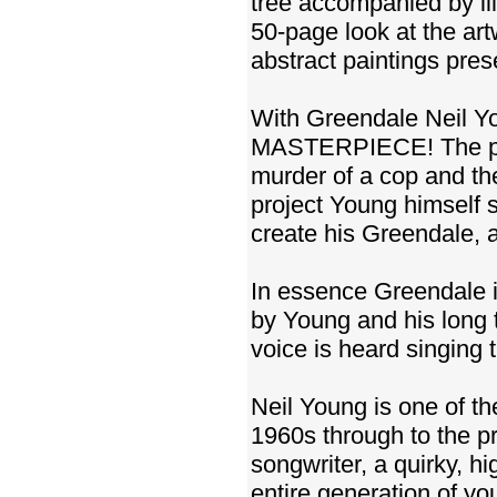
tree accompanied by ill
50-page look at the art
abstract paintings prese
With Greendale Neil Y
MASTERPIECE! The perfe
murder of a cop and th
project Young himself s
create his Greendale, a
In essence Greendale is
by Young and his long t
voice is heard singing t
Neil Young is one of th
1960s through to the pr
songwriter, a quirky, h
entire generation of yo