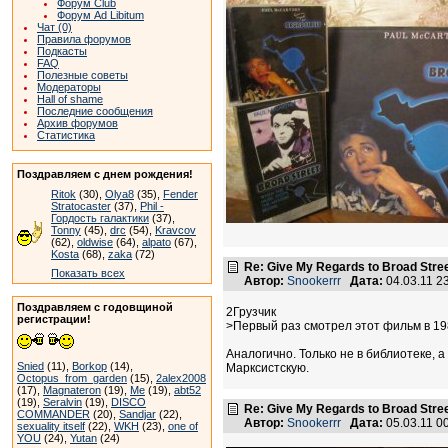
Форум Club
Форум Ad Libitum
Чат (0)
Правила форумов
Подкасты
FAQ
Полезные советы
Модераторы
Hall of shame
Последние сообщения
Архив форумов
Статистика
Поздравляем с днем рождения!
Ritok
(30),
Olya8
(35),
Fender
Stratocaster
(37),
Phil -
Гордость галактики
(37),
Tonny
(45),
drc
(54),
Kravcov
(62),
oldwise
(64),
alpato
(67),
Kosta
(68),
zaka
(72)
Re: Give My Regards to Broad Stre
Показать всех
Автор:
Snookerrr
Дата:
04.03.11 2
Поздравляем с годовщиной
2Грузчик
регистрации!
>Первый раз смотрел этот фильм в 198
Аналогично. Только не в библиотеке, 
Snied
(11),
Borkop
(14),
Марксистскую.
Octopus_from_garden
(15),
2alex2008
(17),
Magnateron
(19),
Me
(19),
abt52
(19),
Seralvin
(19),
DISCO
Re: Give My Regards to Broad Stre
COMMANDER
(20),
Sandjar
(22),
Автор:
Snookerrr
Дата:
05.03.11 0
sexuality itself
(22),
WKH
(23),
one of
YOU
(24),
Yutan
(24)