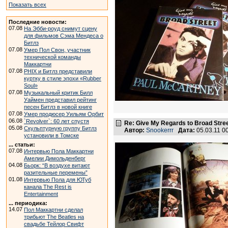
Показать всех
Последние новости:
07.08
На Эбби-роуд снимут сцену
для фильмов Сэма Мендеса о
Битлз
07.08
Умер Пол Свон, участник
технической команды
Маккартни
07.08
PHIX и Битлз представили
куртку в стиле эпохи «Rubber
Soul»
07.08
Музыкальный критик Билл
Уаймен представил рейтинг
песен Битлз в новой книге
07.08
Умер продюсер Уильям Орбит
06.08
`Revolver`: 60 лет спустя
Re: Give My Regards to Broad Stre
05.08
Скульптурную группу Битлз
Автор:
Snookerrr
Дата:
05.03.11 0
установили в Томске
... статьи:
07.08
Интервью Пола Маккартни
Амелии Димольденберг
04.08
Бьорк: “В воздухе витают
разительные перемены”
01.08
Интервью Пола для ЮТуб
канала The Rest is
Entertainment
... периодика:
14.07
Пол Маккартни сделал
трибьют The Beatles на
свадьбе Тейлор Свифт