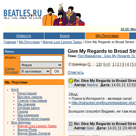
10.10. Мо
Новости
Книги
Мр.Поустман
Главная
/
Мр.Поустман
/
Форум Lost Lennon Tapes
/ Give My Regards to Broad Street
Give My Regards to Broad St
Поиск
Тема:
Пол Маккартни - Give My Regards To B
Искать:
Страницы (
1
…
13
): [
<<
]
1
|
2
|
3
|
4
|
5
Советы
Vox populi
Ответить
Re: Give My Regards to Broad Stre
Мр. Поустман
Автор:
Nancy
Дата:
14.01.11 12:
Клуб
Регистрация
2Вад:
Выслать пароль
> Поиск в Интернете - великая сила!
Список участников
>
http://rutracker.org/forum/viewtopic.p
Мы помним
>
Клубная карта
Большое спасибо! Видимо, не там иск
Города
Дни рождения
Юбилеи регистрации
Все форумы
Re: Give My Regards to Broad Stre
Форум Lost Lennon Tapes
Автор:
Бри
Дата:
14.01.11 23:46
Форум Photo
Форум Music General