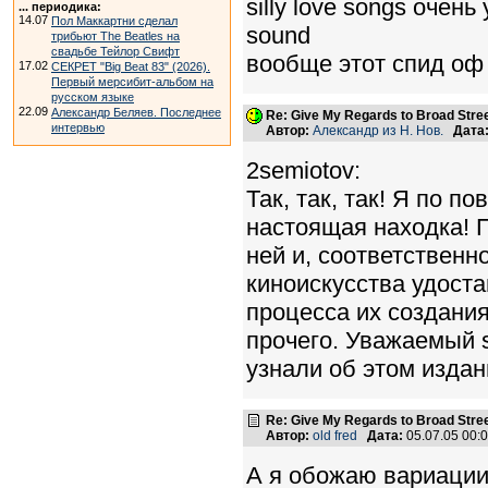
silly love songs очен
... периодика:
14.07
Пол Маккартни сделал
sound
трибьют The Beatles на
свадьбе Тейлор Свифт
вообще этот спид оф 
17.02
СЕКРЕТ "Big Beat 83" (2026).
Первый мерсибит-альбом на
русском языке
22.09
Александр Беляев. Последнее
Re: Give My Regards to Broad Stre
интервью
Автор:
Александр из Н. Нов.
Дата
2semiotov:
Так, так, так! Я по п
настоящая находка! П
ней и, соответственн
киноискусства удоста
процесса их создания
прочего. Уважаемый s
узнали об этом изда
Re: Give My Regards to Broad Stre
Автор:
old fred
Дата:
05.07.05 00
А я обожаю вариации