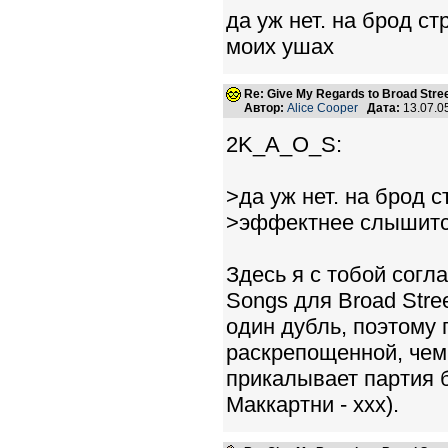
да уж нет. на брод ст
моих ушах
Re: Give My Regards to Broad Stre
Автор:
Alice Cooper
Дата:
13.07.0
2K_A_O_S:
>да уж нет. на брод ст
>эффектнее слышитс
Здесь я с тобой согла
Songs для Broad Stre
один дубль, поэтому
раскрепощенной, чем
прикалывает партия б
Маккартни - ххх).