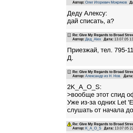
Автор:
Олег Игоревич Мокряков
Д
Деду Алексу:
дай списать, а?
Re: Give My Regards to Broad Stre
Автор:
Дед_Alex
Дата:
13.07.05 1
Приезжай, тел. 795-1
Д.
Re: Give My Regards to Broad Stre
Автор:
Александр из Н. Нов.
Дата
2K_A_O_S:
>вообще этот спид оф
Уже из-за одних Let '
слушать от начала до
Re: Give My Regards to Broad Stre
Автор:
K_A_O_S
Дата:
13.07.05 