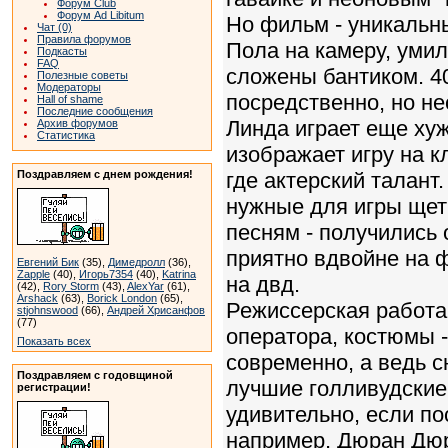
Форум Club
Форум Ad Libitum
Но фильм - уникальн
Чат (0)
Правила форумов
Пола на камеру, уми
Подкасты
FAQ
сложены бантиком. 40
Полезные советы
Модераторы
посредственно, но не
Hall of shame
Последние сообщения
Линда играет еще хуже
Архив форумов
Статистика
изображает игру на к
Поздравляем с днем рождения!
где актерский талант.
нужные для игры щетк
песням - получились
приятно вдвойне на ф
Евгений Бик
(35),
Димедролл
(36),
Zapple
(40),
Игорь7354
(40),
Katrina
на двд.
(42),
Rory Storm
(43),
AlexYar
(61),
Arshack
(63),
Borick London
(65),
Режиссерская работа
stjohnswood
(66),
Андрей Хрисанфов
(77)
оператора, костюмы 
Показать всех
современно, а ведь с
Поздравляем с годовщиной
лучшие голливудские
регистрации!
удивительно, если по
например, Дюран Дюр