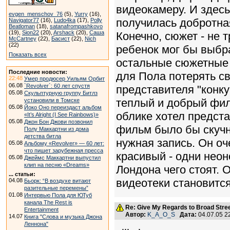
видеокамеру. И здесь
evgen_menschov_76
(5),
Yurry
(16),
получилась добротна
Navigator77
(16),
Ludo4ka
(17),
Polly
Beatloman
(18),
satanafrompashkovo
(19),
Sion22
(20),
Arshack
(20),
Саша
Конечно, сюжет - не т
McCartney
(22),
Басист
(22),
Nich
(22)
ребенок мог бы выбра
Показать всех
остальные сюжетные п
Последние новости:
для Пола потерять с
22:48
Умер продюсер Уильям Орбит
06.08
`Revolver`: 60 лет спустя
представителя "конку
05.08
Скульптурную группу Битлз
теплый и добрый фил
установили в Томске
05.08
Йоко Оно переиздаст альбом
облике хотел предста
«It’s Alright (I See Rainbows)»
05.08
Джон Бон Джови позвонил
фильм было бы скучн
Полу Маккартни из дома
детства битла
нужная запись. Он о
05.08
Альбому «Revolver» — 60 лет:
что пишет зарубежная пресса
красивый - одни нео
05.08
Джеймс Маккартни выпустил
клип на песню «Dreams»
Лондона чего стоят. 
... статьи:
видеотеки становится
04.08
Бьорк: “В воздухе витают
разительные перемены”
01.08
Интервью Пола для ЮТуб
канала The Rest is
Re: Give My Regards to Broad Stre
Entertainment
Автор:
K_A_O_S
Дата:
04.07.05 
14.07
Книга "Слова и музыка Джона
Леннона"