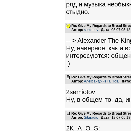
ряд и музыка необык
стыдно.
Re: Give My Regards to Broad Stre
Автор:
semiotov
Дата:
05.07.05 1
---> Alexander The Kin
Ну, наверное, как и в
интересуются: общен
:)
Re: Give My Regards to Broad Stre
Автор:
Александр из Н. Нов.
Дата
2semiotov:
Ну, в общем-то, да, 
Re: Give My Regards to Broad Stre
Автор:
Sitaradio
Дата:
12.07.05 1
2K_A_O_S: