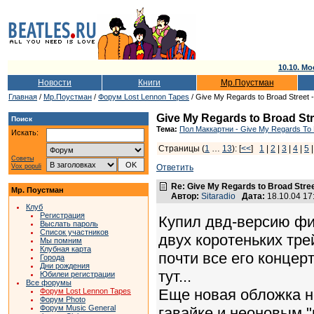
10.10. Мо
Новости
Книги
Мр.Поустман
Главная
/
Мр.Поустман
/
Форум Lost Lennon Tapes
/ Give My Regards to Broad Street
Give My Regards to Broad St
Поиск
Тема:
Пол Маккартни - Give My Regards To B
Искать:
Страницы (
1
…
13
): [
<<
]
1
|
2
|
3
|
4
|
5
Советы
Vox populi
Ответить
Re: Give My Regards to Broad Stre
Мр. Поустман
Автор:
Sitaradio
Дата:
18.10.04 1
Клуб
Регистрация
Купил двд-версию фил
Выслать пароль
Список участников
двух коротеньких тре
Мы помним
Клубная карта
почти все его конце
Города
Дни рождения
тут...
Юбилеи регистрации
Все форумы
Еще новая обложка н
Форум Lost Lennon Tapes
Форум Photo
Форум Music General
гавайке и неоновым 