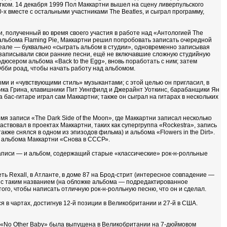
стком. 14 декабря 1999 Пол Маккартни вышел на сцену ливерпульского
0-х вместе с остальными участниками The Beatles, и сыграл программу,
 полученный во время своего участия в работе над «Антологией The
альбома Flaming Pie, Маккартни решил попробовать записать очередной
деале — буквально «сыграть альбом в студии», одновременно записывая
они записывали свои ранние песни, ещё не включавшие сложную студийную
дюсером альбома «Back to the Egg», вновь поработать с ним; затем
бби роад, чтобы начать работу над альбомом.
ми и «чувствующими стиль» музыкантами; с этой целью он пригласил, в
 Мика Грина, клавишники Пит Уингфилд и Джерайнт Уоткинс, барабанщики Ян
 На бас-гитаре играл сам Маккартни; также он сыграл на гитарах в нескольких
мя записи «The Dark Side of the Moon», где Маккартни записал несколько
ствовал в проектах Маккартни, таких как супергруппа «Rockestra», запись
кже снялся в одном из эпизодов фильма) и альбома «Flowers in the Dirt».
и альбома Маккартни «Снова в СССР».
записи — и альбом, содержащий старые «классические» рок-н-ролльные
ь Rexall, в Атланте, в доме 87 на Брод-стрит (интересное совпадение —
 с таким названием (на обложке альбома — подредактированное
ого, чтобы написать отличную рок-н-ролльную песню, что он и сделал.
 в чартах, достигнув 12-й позиции в Великобритании и 27-й в США.
 «No Other Baby» была выпущена в Великобритании на 7-дюймовом