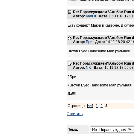
Re: Порассуждаем?Альбом Run de
Автор:
VadLit
Дата:
05.11.18 17:0
Есть концерт Макки в Каверне. В супе
Re: Порассуждаем?Альбом Run de
Автор:
Бри
Дата:
14.11.18 20:42
Brown Eyed Handsome Man рульная!
Re: Порассуждаем?Альбом Run de
Автор:
NK
Дата:
15.11.18 18:56:
2Бри:
>Brown Eyed Handsome Man рульная!
Да!!!!
Страницы: [
<<
]
1
|
2
|
3
Ответить
Тема: