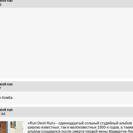
vil run
:29
vil run
07
о бомба.
vil run
49:44
«Run Devil Run» - одиннадцатый сольный студийный альбом 
широко известных, так и малоизвестных 1950-х годов, а такж
альбом создавался после смерти первой жены Маккартни Лин