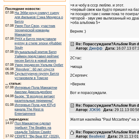
>я и чобу в ссср люблю. и этот.
Последние новости:
>первый свеж как будто пришел на баз
07.08
На Эбби-роуд снимут сцену
>и посидел там с ними пока те поигра
для фильмов Сэма Мендеса о
>второй - звук уже вылизанный но др
Битлз
>оба альбома 5+
07.08
Умер Пол Свон, участник
технической команды
Верняк :)
Маккартни
07.08
PHIX и Битлз представили
куртку в стиле эпохи «Rubber
Re: Порассуждаем?Альбом Run de
Soul»
Автор:
Джефф
Дата:
16.07.13 07
07.08
Музыкальный критик Билл
Уаймен представил рейтинг
2Стас:
песен Битлз в новой книге
07.08
Умер продюсер Уильям Орбит
>моща
06.08
`Revolver`: 60 лет спустя
05.08
Скульптурную группу Битлз
2Сергеич:
установили в Томске
... статьи:
>Верняк
07.08
Интервью Пола Маккартни
Амелии Димольденберг
Вот и порассуждали.
04.08
Бьорк: “В воздухе витают
разительные перемены”
01.08
Интервью Пола для ЮТуб
Re: Порассуждаем?Альбом Run de
канала The Rest is
Автор:
JOK96
Дата:
29.11.13 00:
Entertainment
... периодика:
Желтая наклейка "Paul Mccartney" на э
14.07
Пол Маккартни сделал
трибьют The Beatles на
свадьбе Тейлор Свифт
Re: Порассуждаем?Альбом Run de
17.02
СЕКРЕТ "Big Beat 83" (2026).
Автор:
Beatlekid
Дата:
29.11.13 0