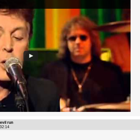
vil run
:32:14