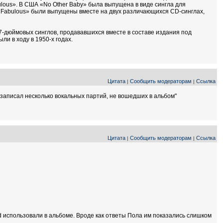
lous». В США «No Other Baby» была выпущена в виде сингла для
и «Fabulous» были выпущены вместе на двух различающихся CD-синглах,
 7-дюймовых синглов, продававшихся вместе в составе издания под
ли в ходу в 1950-х годах.
Цитата
Сообщить модераторам
Ссылка
|
|
и записал несколько вокальных партий, не вошедших в альбом"
Цитата
Сообщить модераторам
Ссылка
|
|
yd использовали в альбоме. Вроде как ответы Пола им показались слишком