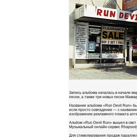
Запись альбома началась в начале ма
песни, а также три новых песни Макка
Название альбома «Run Devil Run» был
если просто совпадение — с названи
изображение рекламного плаката аптек
Альбом «Run Devil Run» вышел в свет 
Музыкальный онлайн-сервис Rhapsody 
Для стимулирования продаж параллел