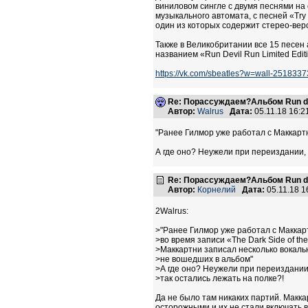
виниловом сингле с двумя песнями на
музыкального автомата, с песней «Tr
один из которых содержит стерео-верс
Также в Великобритании все 15 песен
названием «Run Devil Run Limited Edit
https://vk.com/sbeatles?w=wall-251833
Re: Порассуждаем?Альбом Run de
Автор:
Walrus
Дата:
05.11.18 16:
"Ранее Гилмор уже работал с Маккартн
А где оно? Неужели при переиздании, 
Re: Порассуждаем?Альбом Run de
Автор:
Корнелий
Дата:
05.11.18 
2Walrus:
>"Ранее Гилмор уже работал с Маккар
>во время записи «The Dark Side of the
>Маккартни записал несколько вокаль
>не вошедших в альбом"
>А где оно? Неужели при переиздании
>так остались лежать на полке?!
Да не было там никаких партий. Макка
осторожными и их не стали включать в