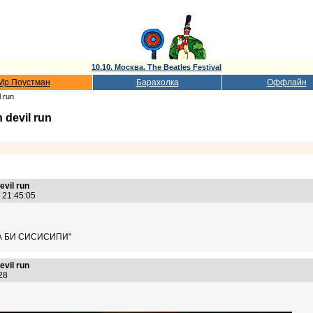
10.10. Москва. The Beatles Festival
Мр.Поустман
Барахолка
Оффлайн
 run
devil run
vil run
3 21:45:05
ОБА БИ СИСИСИПИ"
vil run
1:28