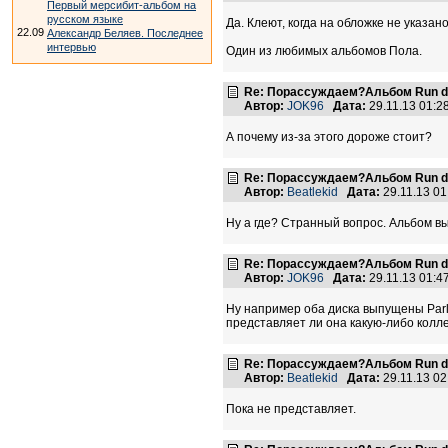
Первый мерсибит-альбом на
русском языке
Да. Клеют, когда на обложке не указа
22.09
Александр Беляев. Последнее
интервью
Один из любимых альбомов Пола.
Re: Порассуждаем?Альбом Run de
Автор:
JOK96
Дата:
29.11.13 01:
А почему из-за этого дороже стоит?
Re: Порассуждаем?Альбом Run de
Автор:
Beatlekid
Дата:
29.11.13 0
Ну а где? Странный вопрос. Альбом выш
Re: Порассуждаем?Альбом Run de
Автор:
JOK96
Дата:
29.11.13 01:
Ну например оба диска выпущены Parlo
представляет ли она какую-либо колл
Re: Порассуждаем?Альбом Run de
Автор:
Beatlekid
Дата:
29.11.13 0
Пока не представляет.