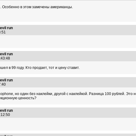
но. Особенно в этом замечены американцы.
vil run
28:51
vil run
1:43:48
ел в 99 году. Кто продает, тот и цену ставит.
vil run
47:40
phone, но один без наклейки, другой с наклейкой. Разница 100 рублей. Это не
екционную ценность?
vil run
2:12:50