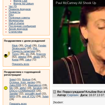
Форум Club
Paul McCartney All Shook Up
Форум Ad Libitum
Чат (0)
Правила форумов
Подкасты
FAQ
Полезные советы
Модераторы
Hall of shame
Последние сообщения
Архив форумов
Статистика
Поздравляем с днем рождения!
Ritok
(30),
Olya8
(35),
Fender
Stratocaster
(37),
Phil -
Гордость галактики
(37),
Tonny
(45),
drc
(54),
Kravcov
(62),
oldwise
(64),
alpato
(67),
Kosta
(68),
zaka
(72)
Показать всех
Поздравляем с годовщиной
регистрации!
Snied
(11),
Borkop
(14),
Octopus_from_garden
(15),
2alex2008
(17),
Magnateron
(19),
Me
(19),
abt52
(19),
Seralvin
(19),
DISCO COMMANDER
(20),
Re: Порассуждаем?Альбом Run de
Sandjar
(22),
sexuality itself
(22),
Автор:
Сергеич
Дата:
16.07.13 07
WKH
(23),
one of YOU
(24),
Yutan
(24)
2koderr:
Показать всех