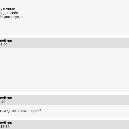
у в макке
ли для себя
айв даже лучше
vil run
:36:20
vil run
58:40
том диске о чем говорит?
vil run
1:13:32