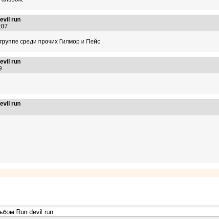
vil run
1:07
ргруппе среди прочих Гилмор и Пейс
vil run
:19
vil run
03