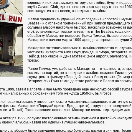
корням» и поиграть музыку, которую он любил, будучи подро
клуба Cavern Club, где он начинал свою карьеру в начале 196
состоящую из всех песен, вошедших в альбом.
Желая продолжить удачный опыт создания «простой» музыки,
Beatles» и с успехом применённый при записи предыдущего 
сольный альбом настолько быстро, насколько возможно (в и
его), во многом идя тем же путём, что и The Beatles, когда 
обработку. Маккартни попросил Криса Томаса, бывшего сопро
Маккартни в начале марта 1999 арендовал время на студии Э
Маккартни хотелось записывать альбом совместно с надежны
частности, гитариста Pink Floyd Дэвида Гилмора, гитариста
Пейс (Deep Purple) и Дэйв Мэттекс (экс-Fairport Convention).
треках.
Ранее Гилмор уже работал с Маккартни — в частности, во вре
вокальных партий, не вошедших в альбом; позднее Гилмор уча
саундтрека к фильму «Передай привет Брод-стрит» (Гилмор та
Гитарист Мик Грин также до этого работал с Полом на запис
рта 1999, затем в апреле и мае было проведено ещё несколько сессий звуко
ртни, написанных с сохранением того же «духа 1950-х», был готов.
о позаимствовано у гомеопатического магазинчика, входящего в аптечную сет
ем фильма Маккартни «Передай привет Брод-стрит»), торгующего продукцией
 сети Rexall). Такое название показалось Маккартни очень подходящим для т
4 октября 1999, получил восторженные отзывы критиков и достойно находился
оценил альбом, назвав его одним из лучших кавер-альбомов.
ьно с альбомом было выпущено несколько бонусных дисков и синглов. Песня