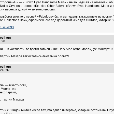
 стороне «Б» — «Brown Eyed Handsome Man» и не вошедшая на альбом «Fabu
y Not to Cry» на стороне «Б». «No Other Baby», «Brown Eyed Handsome Man» 
ии песен, а другой — их моно-версии.
 альбома вместе с песней «Fabulous» были выпущены как комплект из восьми
ion Collector’s Box», оформленного под дорожный кейс для синглов, которые бы
73_487093
vil run
21:28
и — в частности, во время записи «The Dark Side of the Moon», где Маккартн
партии Макара так остались лежать на полке?!
vil run
16:45:37
тни — в частности,
 Moon», где
ных партий,
, партии Макара
ртни с Линдой были в числе тех, кто давал интервью, которые потом Pink Flo
 альбом.