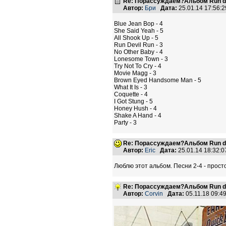
Re: Порассуждаем?Альбом Run de
Автор:
Бри
Дата:
25.01.14 17:56
Blue Jean Bop - 4
She Said Yeah - 5
All Shook Up - 5
Run Devil Run - 3
No Other Baby - 4
Lonesome Town - 3
Try Not To Cry - 4
Movie Magg - 3
Brown Eyed Handsome Man - 5
What It Is - 3
Coquette - 4
I Got Stung - 5
Honey Hush - 4
Shake A Hand - 4
Party - 3
Re: Порассуждаем?Альбом Run de
Автор:
Eric
Дата:
25.01.14 18:32:
Люблю этот альбом. Песни 2-4 - прост
Re: Порассуждаем?Альбом Run de
Автор:
Corvin
Дата:
05.11.18 09: