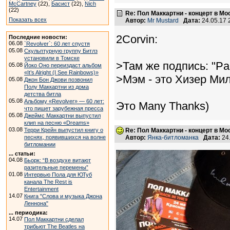
McCartney
(22),
Басист
(22),
Nich
(22)
Re: Пол Маккартни - концерт в Мос
Показать всех
Автор:
Mr Mustard
Дата:
24.05.17
2Corvin:
Последние новости:
06.08
`Revolver`: 60 лет спустя
05.08
Скульптурную группу Битлз
установили в Томске
>Там же подпись: "Pau
05.08
Йоко Оно переиздаст альбом
«It’s Alright (I See Rainbows)»
>Мэм - это Хизер Ми
05.08
Джон Бон Джови позвонил
Полу Маккартни из дома
детства битла
05.08
Альбому «Revolver» — 60 лет:
Это Many Thanks)
что пишет зарубежная пресса
05.08
Джеймс Маккартни выпустил
клип на песню «Dreams»
03.08
Терри Крейн выпустил книгу о
Re: Пол Маккартни - концерт в Мос
песнях, появившихся на волне
Автор:
Янка-битломанка
Дата:
24
битломании
... статьи:
04.08
Бьорк: “В воздухе витают
разительные перемены”
01.08
Интервью Пола для ЮТуб
канала The Rest is
Entertainment
14.07
Книга "Слова и музыка Джона
Леннона"
... периодика:
14.07
Пол Маккартни сделал
трибьют The Beatles на