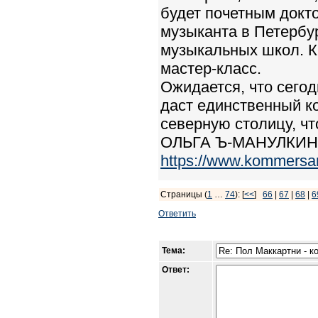
будет почетным докт
музыканта в Петербу
музыкальных школ. Кр
мастер-класс.
Ожидается, что сегод
даст единственный ко
северную столицу, чт
ОЛЬГА Ъ-МАНУЛКИНА
https://www.kommersa
Страницы (
1
…
74
): [
<<
]
66
|
67
|
68
|
6
Ответить
Тема:
Ответ: