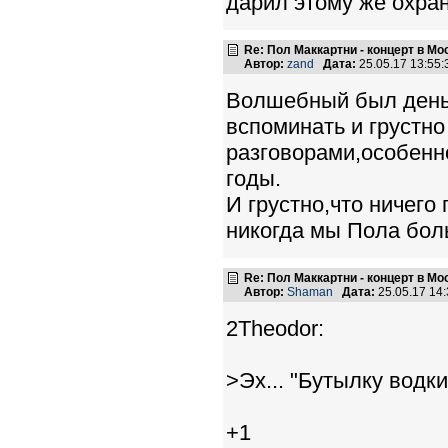
дарил этому же охра
Re: Пол Маккартни - концерт в Мос
Автор:
zand
Дата:
25.05.17 13:55
Волшебный был день 
вспоминать и грустн
разговорами,особенно
годы.
И грустно,что ничего
никогда мы Пола бол
Re: Пол Маккартни - концерт в Мос
Автор:
Shaman
Дата:
25.05.17 14
2Theodor:
>Эх... "Бутылку водки
+1