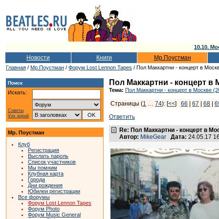
10.10. Мо
Новости
Книги
Мр.Поустман
Главная
/
Мр.Поустман
/
Форум Lost Lennon Tapes
/ Пол Маккартни - концерт в Москв
Пол Маккартни - концерт в М
Поиск
Тема:
Пол Маккартни - концерт в Москве (2
Искать:
Страницы (
1
…
74
): [
<<
]
66
|
67
|
68
|
6
Советы
Vox populi
Ответить
Re: Пол Маккартни - концерт в Мос
Мр. Поустман
Автор:
MikeGear
Дата:
24.05.17 1
Клуб
Регистрация
Выслать пароль
Список участников
Мы помним
Клубная карта
Города
Дни рождения
Юбилеи регистрации
Все форумы
Форум Lost Lennon Tapes
Форум Photo
Форум Music General