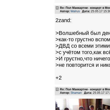
Re: Пол Маккартни - концерт в Мос
Автор:
Walrus
Дата:
25.05.17 15:
2zand:
>Волшебный был ден
>как-то грустно вспо
>ДВД со всеми этими
>с учётом того,как в
>И грустно,что ничег
>не повторится и ни
+2
Re: Пол Маккартни - концерт в Мос
Автор:
Shaman
Дата:
25.05.17 17