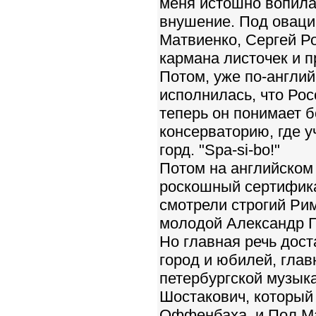
меня истошно вопила
внушение. Под оваци
Матвиенко, Сергей Р
кармана листочек и п
Потом, уже по-англий
исполнилась, что Рос
теперь он понимает б
консерваторию, где у
горд. "Spa-si-bo!"
Потом на английском 
роскошный сертифика
смотрели строгий Рим
молодой Александр Г
Но главная речь дос
город и юбилей, гла
петербургской музык
Шостакович, который 
Оффенбаха, и Пол Ма