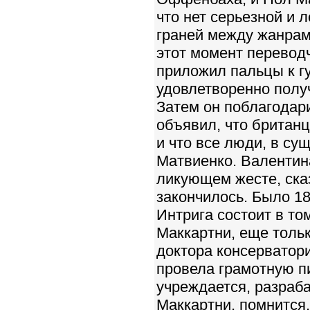
что нет серьезной и л
граней между жанрам
этот момент перевод
приложил пальцы к губ
удовлетворенно получ
Затем он поблагодари
объявил, что британ
и что все люди, в су
Матвиенко. Валентина
ликующем жесте, сказ
закончилось. Было 18
Интрига состоит в то
Маккартни, еще толь
доктора консерватор
провела грамотную п
учреждается, разраб
Маккартни, помнится,