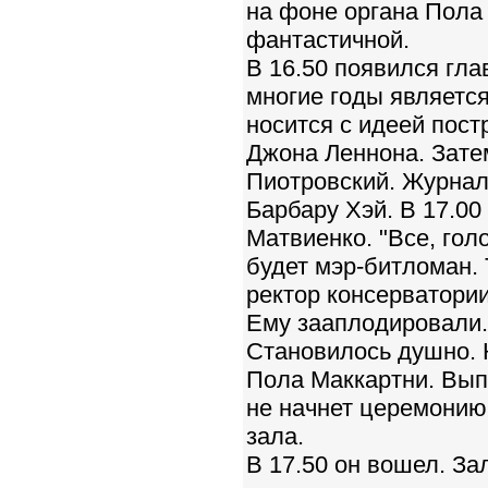
на фоне органа Пола
фантастичной.
В 16.50 появился гл
многие годы является
носится с идеей пос
Джона Леннона. Зат
Пиотровский. Журнал
Барбару Хэй. В 17.0
Матвиенко. "Все, гол
будет мэр-битломан. 
ректор консерватори
Ему зааплодировали. 
Становилось душно. 
Пола Маккартни. Выпу
не начнет церемонию
зала.
В 17.50 он вошел. Зал