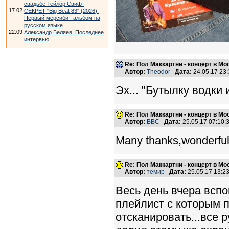
свадьбе Тейлор Свифт
17.02
СЕКРЕТ "Big Beat 83" (2026).
Первый мерсибит-альбом на
русском языке
22.09
Александр Беляев. Последнее
интервью
Re: Пол Маккартни - концерт в Мос
Автор:
Theodor
Дата:
24.05.17 23
Эх... "Бутылку водки 
Re: Пол Маккартни - концерт в Мос
Автор:
BBC
Дата:
25.05.17 07:10
Many thanks,wonderful 
Re: Пол Маккартни - концерт в Мос
Автор:
темир
Дата:
25.05.17 13:
Весь день вчера всп
плейлист с которым п
отсканировать...все 