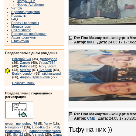
Форум Club
Форум Ad Libitum
Чат (0)
Правила форумов
Подкасты
FAQ
Полезные советы
Модераторы
Hall of shame
Последние сообщения
Архив форумов
Re: Пол Маккартни - концерт в Мос
Статистика
Автор:
faa1
Дата:
24.05.17 17:06
Поздравляем с днем рождения!
Евгений Бик
(35),
Димедролл
(36),
Zapple
(40),
Игорь7354
(40),
Katrina
(42),
Rory Storm
(43),
AlexYar
(61),
Arshack
(63),
Borick London
(65),
stjohnswood
(66),
Андрей Хрисанфов
(77)
Показать всех
Поздравляем с годовщиной
регистрации!
Re: Пол Маккартни - концерт в Мос
Автор:
CMB
Дата:
24.05.17 20:28
evgen_menschov_76
(5),
Yurry
(16),
Navigator77
(16),
Ludo4ka
(17),
Polly
Тьфу на них ))
Beatloman
(18),
satanafrompashkovo
(19),
Sion22
(20),
Arshack
(20),
Саша