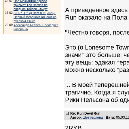
14.07
Пол Маккартни сделал
трибьют The Beatles на
А приведенное здесь 
свадьбе Тейлор Свифт
17.02
СЕКРЕТ "Big Beat 83" (2026).
Run оказало на Пола
Первый мерсибит-альбом на
русском языке
22.09
Александр Беляев. Последнее
интервью
"Честно говоря, после
Это (о Lonesome Town
значит это больше, ч
эту вещь: эдакая тер
можно несколько “раз
... В моей теперешне
трагично. Когда я сл
Рики Нельсона об од
Re: Run Devil Run
Автор:
Шеттерхенд
Дата:
05.03.1
2RYB: