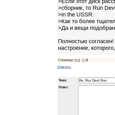
>Если этот диск расс
>сборник, то Run Dev
>in the USSR.
>Как то более тщател
>Да и вещи подобран
Полностью согласен!
настроение, которого,
Страницы: [
<<
]
1
|
2
Ответить
Тема:
Ответ: