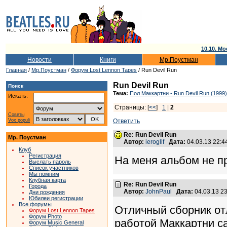
10.10. Мо
Новости
Книги
Мр.Поустман
Главная
/
Мр.Поустман
/
Форум Lost Lennon Tapes
/ Run Devil Run
Run Devil Run
Поиск
Тема:
Пол Маккартни - Run Devil Run (1999)
Искать:
Страницы: [
<<
]
1
|
2
Советы
Vox populi
Ответить
Re: Run Devil Run
Мр. Поустман
Автор:
ieroglif
Дата:
04.03.13 22:
Клуб
Регистрация
На меня альбом не п
Выслать пароль
Список участников
Мы помним
Клубная карта
Re: Run Devil Run
Города
Автор:
JohnPaul
Дата:
04.03.13 2
Дни рождения
Юбилеи регистрации
Все форумы
Отличный сборник от
Форум Lost Lennon Tapes
Форум Photo
работой Маккартни с
Форум Music General