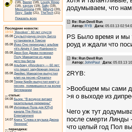
хотя и талантливые, 
(18),
Baster
(18),
Lovely Ringo
(18),
saysay
(19),
Salty
(19),
додумываем, что нам 
MissLennona
(19),
MiheyS
(20),
Sexy_Sadie
(21),
TheTech
(21)
Показать всех
Re: Run Devil Run
Автор:
RYB
Дата:
05.03.13 02:54
Последние новости:
19:53
`Revolver`: 60 лет спустя
PS Было время и мы
05.08
Скульптурную группу Битлз
установили в Томске
роуд и ждали что пос
05.08
Йоко Оно переиздаст альбом
«It’s Alright (I See Rainbows)»
05.08
Джон Бон Джови позвонил
Полу Маккартни из дома
Re: Run Devil Run
детства битла
Автор:
JohnPaul
Дата:
05.03.13 1
05.08
Альбому «Revolver» — 60 лет:
что пишет зарубежная пресса
2RYB:
05.08
Джеймс Маккартни выпустил
клип на песню «Dreams»
03.08
Терри Крейн выпустил книгу о
песнях, появившихся на волне
>Вообщем мы сами до
битломании
>я о выходе из дипре
... статьи:
04.08
Бьорк: “В воздухе витают
разительные перемены”
01.08
Интервью Пола для ЮТуб
Чего уж тут додумыва
канала The Rest is
Entertainment
после смерти Линды 
14.07
Книга "Слова и музыка Джона
Леннона"
что целый год Пол вы
... периодика: