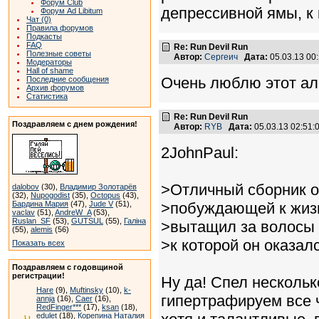
Форум Club
депрессивной ямы, к 
Форум Ad Libitum
Чат (0)
Правила форумов
Подкасты
FAQ
Re: Run Devil Run
Полезные советы
Автор:
Сергеич
Дата:
05.03.13 00
Модераторы
Hall of shame
Очень люблю этот ал
Последние сообщения
Архив форумов
Статистика
Re: Run Devil Run
Поздравляем с днем рождения!
Автор:
RYB
Дата:
05.03.13 02:51
2JohnPaul:
>Отличный сборник о
dalobov
(30),
Владимир Золотарёв
(32),
Nupogodist
(35),
Octopus
(43),
Бардина Мария
(47),
Jude V
(51),
>побуждающей к жизн
vaclav
(51),
AndreW_A
(53),
Ruslan_SF
(53),
GUTSUL
(55),
Галіна
>вытащил за волосы 
(55),
alemis
(56)
>к которой он оказал
Показать всех
Поздравляем с годовщиной
регистрации!
Ну да! Спел нескольк
Hare
(9),
Muftinsky
(10),
k-
гипертрафируем все ч
annja
(16),
Caer
(16),
RedFinger***
(17),
ksan
(18),
edulet
(18),
Корепина Наталия