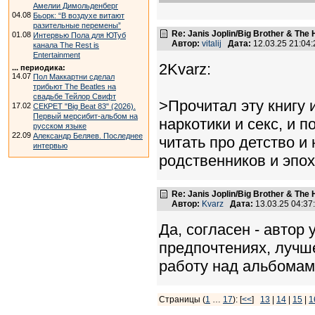
Амелии Димольденберг
04.08
Бьорк: “В воздухе витают
разительные перемены”
Re: Janis Joplin/Big Brother & The 
01.08
Интервью Пола для ЮТуб
Автор:
vitalij
Дата:
12.03.25 21:0
канала The Rest is
Entertainment
2Kvarz:
... периодика:
14.07
Пол Маккартни сделал
трибьют The Beatles на
свадьбе Тейлор Свифт
>Прочитал эту книгу 
17.02
СЕКРЕТ "Big Beat 83" (2026).
Первый мерсибит-альбом на
наркотики и секс, и п
русском языке
22.09
Александр Беляев. Последнее
читать про детство и
интервью
родственников и эпох
Re: Janis Joplin/Big Brother & The 
Автор:
Kvarz
Дата:
13.03.25 04:3
Да, согласен - автор
предпочтениях, лучш
работу над альбомам
Страницы (
1
…
17
): [
<<
]
13
|
14
|
15
|
1