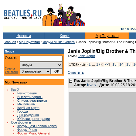
10.10. Мо
Новости
Книги
Мр.Поустман
Главная
/
Мр.Поустман
/
Форум Music General
/ Janis Joplin/Big Brother & The Holding 
Janis Joplin/Big Brother & T
Поиск
Тема:
Janis Joplin
Искать:
Страницы (
1
…
17
): [
<<
]
13
|
14
|
15
|
1
Советы
Vox populi
Ответить
Re: Janis Joplin/Big Brother & The 
Мр. Поустман
Автор:
Kvarz
Дата:
10.03.25 18:2
Клуб
Регистрация
Выслать пароль
Список участников
Мы помним
Клубная карта
Города
Дни рождения
Юбилеи регистрации
Все форумы
Форум Lost Lennon Tapes
Форум Photo
Форум Music General