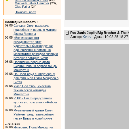
Maxwells Silver Hammer
(23),
Olga Palna
(24)
Показать всех
Последние новости:
09.08
Сильвия Холл раскрыла
подробности пьесы о матери
Re: Janis Joplin/Big Brother & The 
Джона Леннона
Автор:
Kvarz
Дата:
10.03.25 18:2
08.08
«Вот из каких нот
складывается этот
удивительный аккорд»: как
один человек с помощью
математики разгадал главную
гитарную загадку Битлз
08.08
Появились первые фото
Сирши Ронан в образе Линды
Маккартни
07.08
На Эбби-роуд снимут сцену
для фильмов Сэма Мендеса о
Битлз
07.08
Умер Пол Свон, участник
технической команды
Маккартни
07.08
PHIX и Битлз представили
куртку в стиле эпохи «Rubber
Soul»
07.08
Музыкальный критик Билл
Уаймен представил рейтинг
песен Битлз в новой книге
... статьи:
07.08
Интервью Пола Маккартни