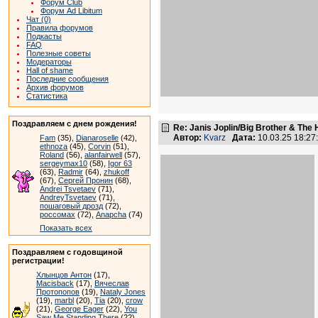
Форум Club
Форум Ad Libitum
Чат (0)
Правила форумов
Подкасты
FAQ
Полезные советы
Модераторы
Hall of shame
Последние сообщения
Архив форумов
Статистика
Поздравляем с днем рождения!
Re: Janis Joplin/Big Brother & The 
Автор:
Kvarz
Дата:
10.03.25 18:2
Fam
(35),
Dianaroselle
(42),
ethnoza
(45),
Corvin
(51),
Roland
(56),
alanfairwell
(57),
sergeymax10
(58),
Igor 63
(63),
Radmir
(64),
zhukoff
(67),
Сергей Пронин
(68),
Andrei Tsvetaev
(71),
AndreyTsvetaev
(71),
пошаговый дрозд
(72),
россомах
(72),
Anapcha
(74)
Показать всех
Поздравляем с годовщиной
регистрации!
Хлынцов Антон
(17),
Macisback
(17),
Вячеслав
Протопопов
(19),
Nataly Jones
(19),
marbl
(20),
Tia
(20),
crow
(21),
George Eager
(22),
You
Saw Me Standing There
(22),