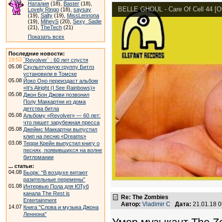
Наталия
(18),
Baster
(18),
BELLE GHOUL - Care Of Cell 44 [Off
Lovely Ringo
(18),
saysay
(19),
Salty
(19),
MissLennona
(19),
MiheyS
(20),
Sexy_Sadie
(21),
TheTech
(21)
Показать всех
Последние новости:
19:53
`Revolver` : 60 лет спустя
05.08
Скульптурную группу Битлз
установили в Томске
05.08
Йоко Оно переиздаст альбом
«It’s Alright (I See Rainbows)»
05.08
Джон Бон Джови позвонил
Полу Маккартни из дома
детства битла
05.08
Альбому «Revolver» — 60 лет:
что пишет зарубежная пресса
05.08
Джеймс Маккартни выпустил
клип на песню «Dreams»
03.08
Терри Крейн выпустил книгу о
песнях, появившихся на волне
битломании
... статьи:
04.08
Бьорк: “В воздухе витают
разительные перемены”
01.08
Интервью Пола для ЮТуб
канала The Rest is
Re: The Zombies
Entertainment
Автор:
Vladimir C
Дата:
21.01.18 
14.07
Книга "Слова и музыка Джона
Леннона"