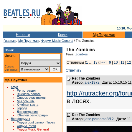
10.10. Мо
Новости
Книги
Мр.Поустман
Главная
/
Мр.Поустман
/
Форум Music General
/ The Zombies
The Zombies
Поиск
Тема:
Zombies
Искать:
Страницы (
1
…
13
): [
<<
]
9
|
10
|
11
|
12
Советы
Vox populi
Ответить
Re: The Zombies
Мр. Поустман
Автор:
alex1972
Дата:
15.10.15 1
Клуб
Регистрация
http://rutracker.org/f
Выслать пароль
Список участников
в лосях.
Мы помним
Клубная карта
Города
Дни рождения
Re: The Zombies
Юбилеи регистрации
Все форумы
Автор:
jose perdomo8/12
Дата:
11.
Форум Lost Lennon Tapes
Форум Photo
Форум Music General