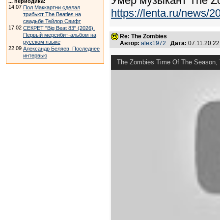
Умер музыкант The Z
... периодика:
14.07
Пол Маккартни сделал
https://lenta.ru/news/2
трибьют The Beatles на
свадьбе Тейлор Свифт
17.02
СЕКРЕТ "Big Beat 83" (2026).
Первый мерсибит-альбом на
Re: The Zombies
русском языке
Автор:
alex1972
Дата:
07.11.20 2
22.09
Александр Беляев. Последнее
интервью
The Zombies Time Of The Season, T