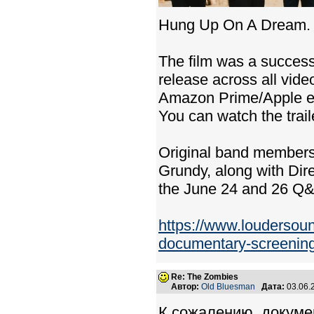
Hung Up On A Dream.
The film was a success
release across all vide
Amazon Prime/Apple etc 
You can watch the trail
Original band members
Grundy, along with Dir
the June 24 and 26 Q
https://www.loudersou
documentary-screenings
Re: The Zombies
Автор:
Old Bluesman
Дата:
03.06.
К сожалению, докумен