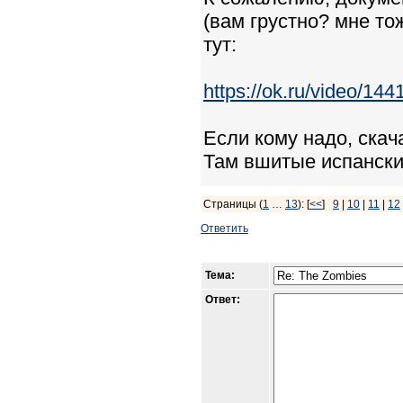
(вам грустно? мне то
тут:
https://ok.ru/video/1
Если кому надо, ска
Там вшитые испанские
Страницы (
1
…
13
): [
<<
]
9
|
10
|
11
|
12
Ответить
Тема:
Ответ: