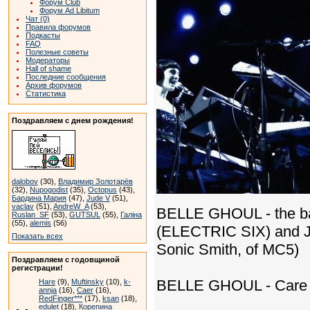
Форум Club
Форум Ad Libitum
Чат (0)
Правила форумов
Подкасты
FAQ
Полезные советы
Модераторы
Hall of shame
Последние сообщения
Архив форумов
Статистика
Поздравляем с днем рождения!
dalobov
(30),
Владимир Золотарёв
(32),
Nupogodist
(35),
Octopus
(43),
Бардина Мария
(47),
Jude V
(51),
vaclav
(51),
AndreW_A
(53),
BELLE GHOUL - the ban
Ruslan_SF
(53),
GUTSUL
(55),
Галіна
(55),
alemis
(56)
(ELECTRIC SIX) and Je
Показать всех
Sonic Smith, of MC5)
Поздравляем с годовщиной
регистрации!
BELLE GHOUL - Care Of 
Hare
(9),
Muftinsky
(10),
k-
annja
(16),
Caer
(16),
RedFinger***
(17),
ksan
(18),
edulet
(18),
Корепина